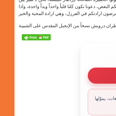
بعض، دعونا نكون كلنا قلباً واحداً ويداً واحدة، واذا
ت، يموّلها