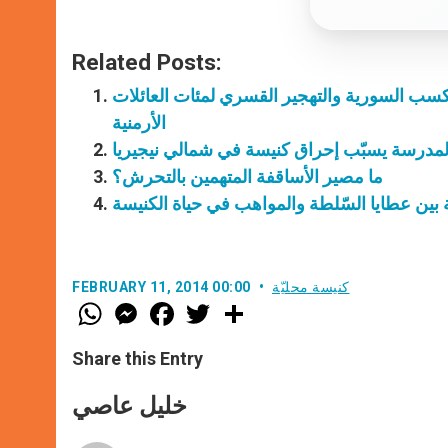
Related Posts:
كسب السورية والتهجير القسري لمئات العائلات
الأرمنية
ما مصير الأساقفة المتهمين بالتحرش؟
 بين عطايا السّلطة والمواهب في حياة الكنيسة
كنيسة محليّة
FEBRUARY 11, 2014 00:00
W
M
F
T
S
h
e
a
w
h
a
s
c
i
a
t
s
e
t
r
Share this Entry
s
e
b
t
e
A
n
o
e
p
g
o
r
خليل عاصي
p
e
k
r