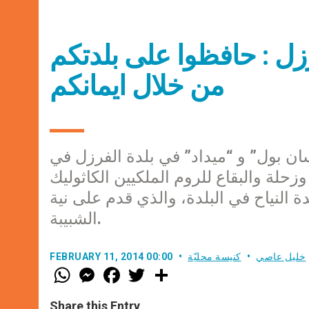
زل : حافظوا على بلدتكم
من خلال ايمانكم
ن بول” و “ميداد” في بلدة الفرزل في
حلة والبقاع للروم الملكيين الكاثوليك
لنياح في البلدة، والذي قدم على نية
الشبيبة.
خليل عاصي
كنيسة محليّة
FEBRUARY 11, 2014 00:00
W
M
F
T
S
h
e
a
w
h
a
s
c
i
a
t
s
e
t
r
Share this Entry