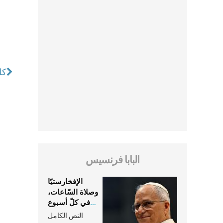
كلم
البابا فرنسيس
الإفخارستيّا
وصلاة السّاعات،
في كلّ أسبوع
وكلّ يوم، هما
النص الكامل