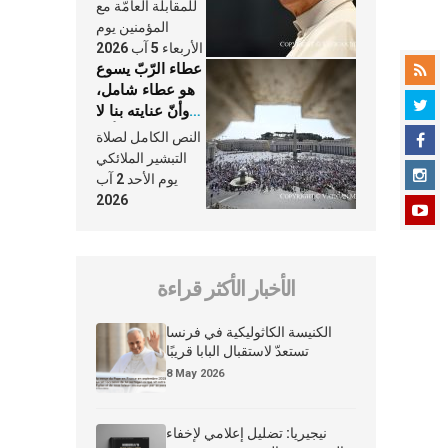
النَّفَس في حياة
للمقابلة العامّة مع
الكنيسة
المؤمنين يوم
الأربعاء 5 آب 2026
عطاء الرّبّ يسوع
هو عطاء شامل،
وأنّ عنايته بنا لا
تغيب عنّا أبدًا
النص الكامل لصلاة
التبشير الملائكي
يوم الأحد 2 آب
2026
الأخبار الأكثر قراءة
الكنيسة الكاثوليكية في فرنسا
تستعدّ لاستقبال البابا قريبًا
8 May 2026
نيجيريا: تضليل إعلامي لإخفاء