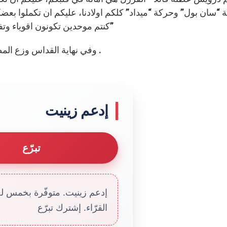
“سان بول” وحركة “ميداد” كلكم اولادنا، عليكم ان تكملوا بعضكم ال
كنتم موحدين تكونون اقوياء وتفرضون ارادتكم في الفرزل، وهي ارادة المحبة والخير”
وفي نهاية القداس وزع المطران درويش نسخاً من الإنجيل المقدس على الشبيبة .
إدعم زينيت
تبرّع
إدعم زينيت. متوفّرة بخمس لغا
القرّاء. إشترك تبرّع