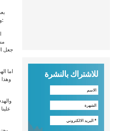
بعد
وبالكنيسة، ومما قال ” احببت اليوم أن التقي بشبيبة الفرزل من خلال حركتي سان بول وميداد ، ولهذا اللقاء ثلاثة أهداف:
ا
مست
جعل ال
اما اله
للاشتراك بالنشرة
وهذا ا
والهدف
علينا
وختم