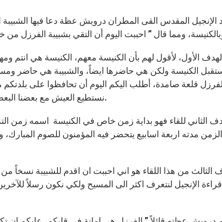
 الإنجيل المقدس القى المطران درويش عظة دعا فيها الشبيبة ال
لهدف الأول، لأقول لهم بأن الكنيسة معهم، الكنيسة هي انتم و
قبل الكنيسة ولكن هي حاضرها ايضاً، والشبيبة هي حاضر ومستقبل
فرزل قلعة صامدة، أطلب اليكم اليوم أن تحافظوا على بلدتكم من 
نستطيع العيش مع بعضنا البعض، بالإيمان والمحبة نُسكت من يزرع الخلاف والنميمة.
دف الثاني للقاء فهو بداية زمن خاص في الكنيسة اسمه زمن التريو
لزمن مدته اربعة اسابيع يتحضر فيه المؤمنون للصوم المبارك، وأ
 الثالث من هذا اللقاء هو اني احببت ان اقدم للشبيبة نسخاً من
 قراءة الإنجيل لنتعرف اكثر الى المسيح ولكي نكون رسلاً للآخرين
 درويش عظته قائلاً ” الفرزل هي امانة في قلبكم، عليكم ان تكونو