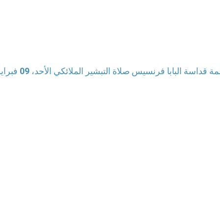
ة قداسة البابا فرنسيس صلاة التبشير الملائكي الأحد، 09 فبراير / شباط 2014 ساحة القديس بطرس