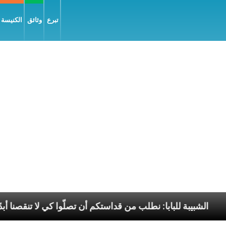
تبرع
وثائق
الكنيسة و
السّلام
الشبيبة للبابا: نطلب من قداستكم أن تصلّوا كي ل