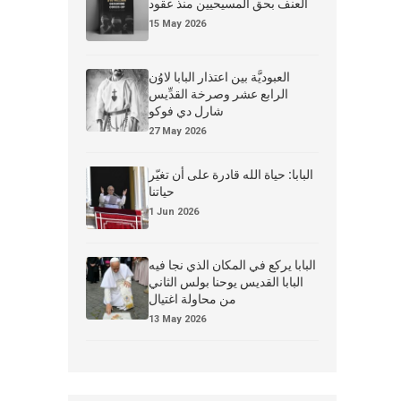
العنف بحق المسيحيين منذ عقود
15 May 2026
العبوديَّة بين اعتذار البابا لاوُن
الرابع عشر وصرخة القدِّيس
شارل دي فوكو
27 May 2026
البابا: حياة الله قادرة على أن تغيّر
حياتنا
1 Jun 2026
البابا يركع في المكان الذي نجا فيه
البابا القديس يوحنا بولس الثاني
من محاولة اغتيال
13 May 2026