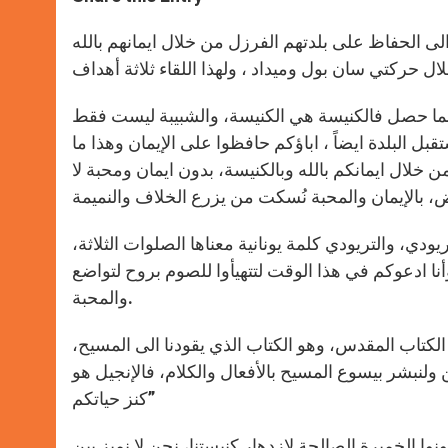
s
e
b
t
e
A
n
o
e
p
g
o
r
ى الحفاظ على بلدتهم الفرزل من خلال ايمانهم بالله
p
e
k
r
مهما حصل فالكنيسة هي الكنيسة، والشبيبة ليست فقط
 البلدة ايضاً ، اباؤكم حافظوا على الإيمان وهذا ما
خلال ايمانكم بالله وبالكنيسة، بدون ايمان ومحبة لا
دي، والتريودي كلمة يونانية معناها الصلوات الثلاثة،
نا ادعوكم في هذا الوقت لتتهيأوا للصوم بروح لتواضع
والمحبة.
 الكتاب المقدس، وهو الكتاب الذي يقودنا الى المسيح،
 ولنبشر بيسوع المسيح بالأفعال والكلام، فالإنجيل هو
كنز حياتكم”
ا الخميرة الصالحة لإزدهار كنيستنا، نحن لا نميز بين