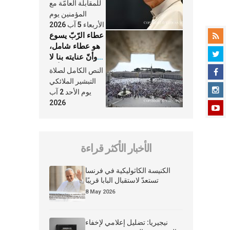
النَّفَس في حياة
للمقابلة العامّة مع
الكنيسة
المؤمنين يوم
الأربعاء 5 آب 2026
عطاء الرّبّ يسوع
هو عطاء شامل،
وأنّ عنايته بنا لا
تغيب عنّا أبدًا
النص الكامل لصلاة
التبشير الملائكي
يوم الأحد 2 آب
2026
الأخبار الأكثر قراءة
الكنيسة الكاثوليكية في فرنسا
تستعدّ لاستقبال البابا قريبًا
8 May 2026
نيجيريا: تضليل إعلامي لإخفاء