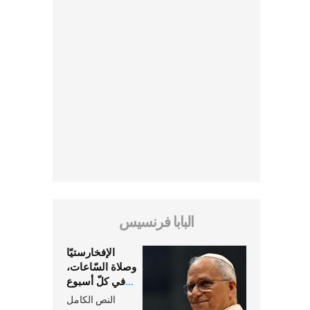
البابا فرنسيس
الإفخارستيّا
وصلاة السّاعات،
في كلّ أسبوع
وكلّ يوم، هما
النص الكامل