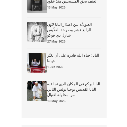
العنف بحق المسيحيين منذ عقود
15 May 2026
العبوديَّة بين اعتذار البابا لاوُن
الرابع عشر وصرخة القدِّيس
شارل دي فوكو
27 May 2026
البابا: حياة الله قادرة على أن تغيّر
حياتنا
1 Jun 2026
البابا يركع في المكان الذي نجا فيه
البابا القديس يوحنا بولس الثاني
من محاولة اغتيال
13 May 2026