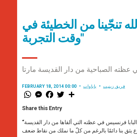
له تنجّينا من الخطيئة في
وقت التجربة"
 عظته الصباحية من دار القديسة مارتا
فريق زينيت
باباوات
FEBRUARY 18, 2014 00:00
W
M
F
T
S
h
e
a
w
h
a
s
c
i
a
t
s
e
t
r
Share this Entry
s
e
b
t
e
A
n
o
e
p
g
o
r
“إنّ الصبر على المحن هو ممكن إذا أصغينا إلى كلام يسوع” هذا ما أكّده البابا فرنسيس في عظته التي ألقاها من دار القديسة
p
e
k
r