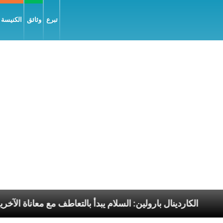
تبرع
وثائق
الكنيسة و
الرسوليّة
الكاردينال بارولين: السلام يبدأ بالتعاطف مع م