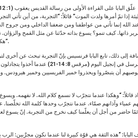
ئة إذا تمّ أمرها ولدت الموت” قائلاً: “التجربة، من أين تأتي ال
د الله إنما تأتي من عواطفنا ومن ضعفنا الداخلي ومن جروح الخ
رير ذاتها. كيف تنمو؟ يسوع بذاته حدّثنا عن مثل القمح والزؤان. ن
هكذا تنمو وإن لم نتبّه للأمر فسوف تسيطر علينا بالكامل”.
افة إلى ذلك، تابع البابا فرنسيس بإنّ التجربة تبحث عن أخرى 
مع الرسل في إنجيل اليوم (مرقس 8: 14
صيهم أن يتبصّروا ويحذروا خمير الفريسيين وخمير هيرودس. وأما ه
م عمياء وآذانهم صمّاء. عندما نتجرّب وحدها كلمة الله تخلّصنا. ع
ئمًا حاضر من أجل أن يعلّمنا كيف نخرج من التجربة. إنّ يسوع لع
البابا: “هذه الثقة هي قوّة كبيرة لنا عندما نكون مجرَّبين: الرب 