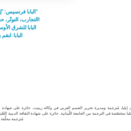
البابا فرنسيس: "لِنجاهد ضد التجارب التي تبعدنا عن خدمة القريب"
التجارب، التوتّر، حسّ الفكاهة… مواضيع تحدّث عنها البابا فرنسيس!
البابا للشرق الأ
البابا: لنق
ن إيليا، مُترجمة ومديرة تحرير القسم العربي في وكالة زينيت. حائزة على شهادة 
ا متخصّصة في الترجمة من الجامعة اللّبنانية. حائزة على شهادة الثقافة الدينية العُلي
مُترجمة محلَّفة ل