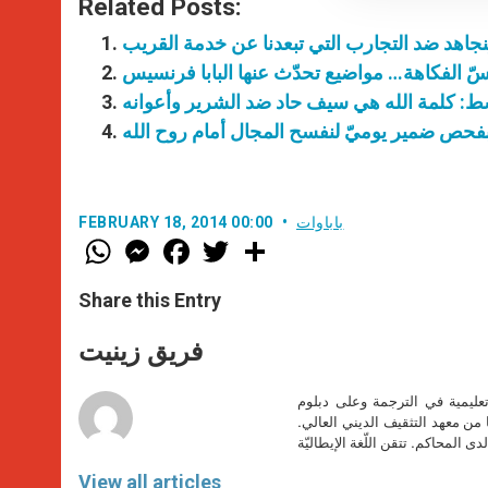
Related Posts:
وسط: كلمة الله هي سيف حاد ضد الشرير وأعوانه
م بفحص ضمير يوميّ لنفسح المجال أمام روح الله
باباوات
FEBRUARY 18, 2014 00:00
W
M
F
T
S
h
e
a
w
h
a
s
c
i
a
t
s
e
t
r
Share this Entry
s
e
b
t
e
A
n
o
e
p
g
o
r
فريق زينيت
p
e
k
r
تعليمية في الترجمة وعلى دبلوم
ا من معهد التثقيف الديني العالي.
دى المحاكم. تتقن اللّغة الإيطاليّة
View all articles