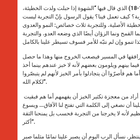
علّق البابا على القراءة الأولى من رسالة القديس يعقوب (1: 12-18) الذي قال فيها “الشهوة إذا حبلت ولدت الخطيئة،
تجربة؟ كيف تعمل فينا؟ يقول الرسول بإنّ التجربة ليست
طيئة الأصلية. وللتجربة ثلاث خصائص: النمو والعدوى
ما القمح ونما الزؤان أيضًا الذي وضعه العدو. والتجربة
لترافقها في المسير فيصعب الخروج منها وهذا ما حصل
-21) عندما أخذوا يتجادلون فيما بينهم ويلومون بعضهم لأنه لا خبز عندهم بينما أخذ
م فأصرّوا أن يتجادلوا بأمر الخبز لأنهم لم يتبصّروا
لكلام الله”.
وزاد قائلاً: “وهكذا عندما نتجرّب لا نسمع كلام الله. لا نفهمه. ويسوع أراد من معجزة تكثير الخبز أن يفهمهم أما هم فبقيت
لينا أن نصغي إلى الكلمة التي تفتح لنا الآفاق… ويسوع
ظيم لأنه لا يخرجنا من التجربة فحسب بل يمنحنا الثقة
أكثر”.
ينتظر. نسأل الرب اليوم أن يصبر علينا تمامًا مثلما صبر