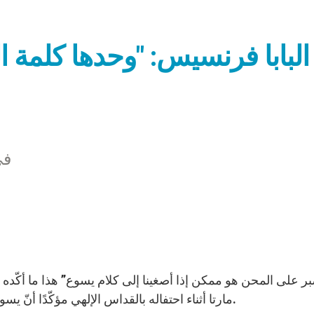
البابا فرنسيس: "وحدها كلمة ال
في
مارتا أثناء احتفاله بالقداس الإلهي مؤكّدًا أنّ يسوع يثق بنا دائمًا بالرغم من كلّ ما نملك من نقاط ضعف.