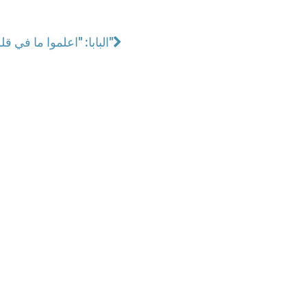
البابا: "اعلموا ما في قلوبكم لتقوموا بالخيارات الصائبة"