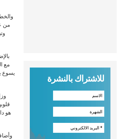
والخطي
من عن
وتب
بالإض
يسوع يو
للاشتراك بالنشرة
قلوبه
هو دا
وأضاف 