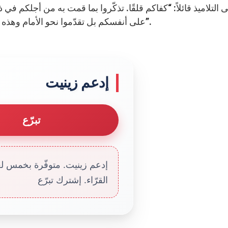
 التلاميذ قائلاً: “كفاكم قلقًا. تذكّروا بما قمت به من أجلكم في ذ
على أنفسكم بل تقدّموا نحو الأمام وهذه الكلمات تساعدنا على ألاّ نقع في الخطيئة يوم التجربة”.
إدعم زينيت
تبرّع
إدعم زينيت. متوفّرة بخمس لغا
القرّاء. إشترك تبرّع