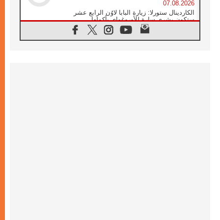
07.08.2026
الكاردينال ستورلا: زيارة البابا لاوُن الرابع عشر
ستكون بشرى سارة للأوروغواي بأكملها
07.08.2026
الفاتيكان يعلن برنامج الزيارة الرسولية للبابا لاوُن
الرابع عشر إلى فرنسا
07.08.2026
في الذكرى الـ ٨١ لحادثة هيروشيما الكنيسة في
اليابان تنظم ١٠ أيام للصلاة على نية السلام
07.08.2026
الكنيسة في الأوروغواي: زيارة البابا ستعزز
الإيمان والرجاء
06.08.2026
الاجتماع الشهري للمطارنة الموارنة
06.08.2026
الكاردينال روسي: زيارة البابا لاوُن إلى الأرجنتين
هي تكريم للبابا فرنسيس
06.08.2026
زيارة البابا إلى البيرو ستكون زمن نعمة ومصالحة
ورجاء