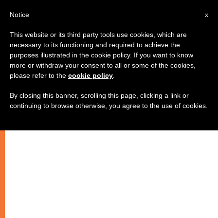
AR
Notice
x
This website or its third party tools use cookies, which are
necessary to its functioning and required to achieve the
purposes illustrated in the cookie policy. If you want to know
المونسنيور فؤاد طوال: "أهميّة الإيمان
more or withdraw your consent to all or some of the cookies,
please refer to the
cookie policy
.
في إحلال السلام"
By closing this banner, scrolling this page, clicking a link or
continuing to browse otherwise, you agree to the use of cookies.
جون كيري مثابر في عمليّة السلام