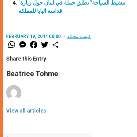
"تنشيط السياحة" تطلق حملة في لبنان حول زيارة
قداسة البابا للمملكة
كنيسة محليّة
FEBRUARY 19, 2014 00:00
W
M
F
T
S
h
e
a
w
h
a
s
c
i
a
t
s
e
t
r
Share this Entry
s
e
b
t
e
A
n
o
e
p
g
o
r
Beatrice Tohme
p
e
k
r
View all articles