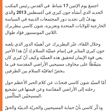
A
n
o
e
p
g
o
r
اجتمعَ يوم الإثنين 17 شباط في القدس رئيس المكتب
p
e
k
r
الجديد الذي أنشأه جون كيري في أغسطس 2013 والذي
يهدفُ إلى تجديد دور المجتمعات الدينية في السياسة
الخارجية للولايات المتحدة وتعزيزه، شون كاسي ببطريرك
اللاتين المونسنيور فؤاد طوال.
وخلال اللقاء، عبّر البطريرك عن أهميّة الدور الذي يلعبه
جون كيري المثابر في إتمام عمليّة السلام إذ أنّ هذا الأخير
يعي قوة الإيمان لتحقيق هذه العمليّة وكيف أنّ كيري كان
متيقّظًا على مخاوف مسيحيي الأراضي المقدسة في ما
يخصّ اتفاقيّة السلام بين الطرفين.
أمّا السيّد شون كاسي فتحدّث عن كلام الحبر الأعظم حول
رحلته إلى الأراضي المقدّسة وعن قيمتها في تشجيع
المسيحيّين المتألّمين.
وذكّر كاسي بأنّ حماية المسيحيين والحريّة الدينيّة والحقّ