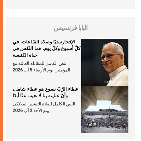
البابا فرنسيس
الإفخارستيّا وصلاة السّاعات، في
كلّ أسبوع وكلّ يوم، هما النَّفَس في
حياة الكنيسة
النص الكامل للمقابلة العامّة مع
المؤمنين يوم الأربعاء 5 آب 2026
عطاء الرّبّ يسوع هو عطاء شامل،
وأنّ عنايته بنا لا تغيب عنّا أبدًا
النص الكامل لصلاة التبشير الملائكي
يوم الأحد 2 آب 2026