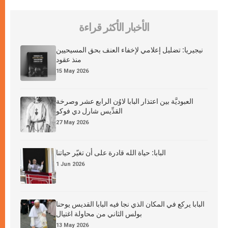
الأخبار الأكثر قراءة
نيجيريا: تضليل إعلامي لإخفاء العنف بحق المسيحيين
منذ عقود
15 May 2026
العبوديَّة بين اعتذار البابا لاوُن الرابع عشر وصرخة
القدِّيس شارل دي فوكو
27 May 2026
البابا: حياة الله قادرة على أن تغيّر حياتنا
1 Jun 2026
البابا يركع في المكان الذي نجا فيه البابا القديس يوحنا
بولس الثاني من محاولة اغتيال
13 May 2026