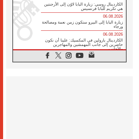
الكاردينال روسي: زيارة البابا لاوُن إلى الأرجنتين
هي تكريم للبابا فرنسيس
06.08.2026
زيارة البابا إلى البيرو ستكون زمن نعمة ومصالحة
ورجاء
06.08.2026
الكاردينال بارولين في المكسيك: علينا أن نكون
حاضرين إلى جانب المهمشين والمهاجرين
والأجانب
06.08.2026
البابا لاوُن الرابع عشر للشباب في أسيزي:
"أوروبا والعالم يبحثان اليوم عن قديسين جُدد
فيكم"
06.08.2026
البابا في أسيزي يتحدث إلى الشباب المشاركين
في لقاء الشباب الفرنسيسكاني
06.08.2026
البابا لاوُن الرابع عشر يبرق معزيا بوفاة
الكاردينال جوليو دوارتي لانغا
05.08.2026
في مقابلته العامة مع المؤمنين البابا لاوُن الرابع
عشر يواصل الحديث عن الدستور في الليتورجيا
المقدسة مسلطا الضوء على صلاة الكنيسة
05.08.2026