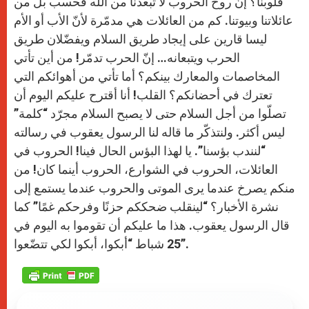
قلوبنا؟ إنّ روح الحروب لا تبعدنا من الله فحسب بل من
عائلاتنا وبيوتنا. كم من العائلات هي مدمّرة لأنّ الأب أو الأم
ليسا قارين على إيجاد طريق السلام ويفضّلان طريق
الحرب ويتبعانه… إنّ الحرب تدمّر! من أين تأتي
المخاصمات والمعارك بينكم؟ أما تأتي من أهوائكم التي
تعترك في أحضانكم؟ القلب! أنا أقترح عليكم اليوم أن
تصلّوا من أجل السلام حتى لا يصبح السلام مجرّد “كلمة”
ليس أكثر. ولنتذكّر ما قاله لنا الرسول يعقوب في رسالته
“لنندب بؤسنا”. يا لهذا البؤس الحال فينا! الحروب في
العائلات، الحروب في الشوارع، الحروب أينما كان! من
منكم يصرخ عندما يرى الموتى والحروب عندما يستمع إلى
نشرة الأخبار؟ “لينقلب ضحككم حزنًا وفرحكم غمًا” كما
قال الرسول يعقوب. هذا ما عليكم أن تقوموا به اليوم في
25 شباط “أبكوا، أبكوا لكي تتضّعوا”.