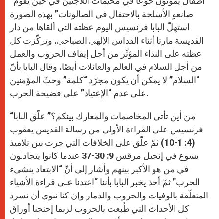
“أطفال يموتون جوعًا في مخيمات اللاجئين في حين يقوم
p
e
k
r
صانعو الأسلحة بالاحتفال في الصالونات” بهذه الصورة
استهلّ البابا فرنسيس اليوم عظته التي ألقاها من دار
القديسة مارتا أثناء القداس الإلهي الصباحي. وتركّزت كل
عظته على النداء المؤثّر من أجل إيقاف الحروب والعمل
من أجل السلام في العالم والعائلات أيضًا. وقال البابا بأنّ
“السلام” لا يمكن أن يكون مجرّد “كلمة” وحثّ المؤمنين
على عدم “الإعتياد” على فضيحة الحرب.
“من أين تأتي المخاصمات والمعارك بينكم؟” علّق البابا
فرنسيس على القراءة الأولى من رسالة القديس يعقوب
(4: 1-10) ثمّ علّق على الخلافات التي جرت بين تلاميذ
يسوع في إنجيل مرقس 9: 30-37 عندما كانوا يتجادلون
في من هو الأكبر بينهم وأشار إلى أنّ “الابتعاد ينشىء
الحرب” ثمّ أخذ يخبر البابا بأننا “اعتدنا على قراءة الأشياء
المتعلّقة بالوفيات والحروب والدمار وإن كنا ننوي أن نسرد
كل الأحداث التي طُبعت بالحروب لربما إحتجنا أوراق