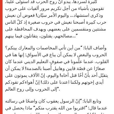
كثيرة لسردها. يبدو أنّ روح الحرب قد استولى علينا.
تقومون بأشياء من أجل تكريم مرور ألفيات على حروب
وذكرى استشهاد… واليوم الأمر سيّان! فعوض أن نعيش
حرب كبيرة أصبحنا نعيش في حروب صغيرة إذ كلّ الناس
مشتتين ومنقسمين على بعضهم. وبهدف المحافظة على
مصالحهم، يقتلون، يتقاتلون فيما بينهم…”
وأضاف البابا: “من أين تأتي المخاصمات والمعارك بينكم؟
الحروب والبغض لا يمكن أن يباع في الأسواق: إنها هنا في
القلوب. عندما علّمونا في صفوف التعليم الديني عندما كان
صغارًا عن قصّة قايين وهابيل أُصبنا بالصدمة! لا يمكن أن
يتقبّل أحد بأنّ أخًا قتل أخاه! واليوم، إنّ الآلاف يموتون على
أيدي إخوتهم ولكننا اعتدنا على ذلك! إنّ أهواءكم تقودكم
إلى الحروب وإلى روح العالم”.
وتابع البابا: “إنّ الرسول يعقوب كان واضحًا في رسالته
عندما قال: “اقتربوا من الله يقترب منكم” ماذا يحصل في