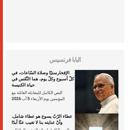
البابا فرنسيس
الإفخارستيّا وصلاة السّاعات، في
كلّ أسبوع وكلّ يوم، هما النَّفَس في
حياة الكنيسة
النص الكامل للمقابلة العامّة مع
المؤمنين يوم الأربعاء 5 آب 2026
عطاء الرّبّ يسوع هو عطاء شامل،
وأنّ عنايته بنا لا تغيب عنّا أبدًا