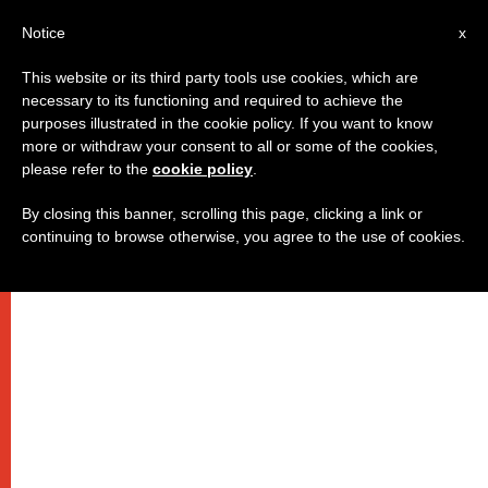
AR
Notice
x
This website or its third party tools use cookies, which are
necessary to its functioning and required to achieve the
purposes illustrated in the cookie policy. If you want to know
البابا فرنسيس: "الكره لا يُباع في
more or withdraw your consent to all or some of the cookies,
please refer to the
cookie policy
.
الأسواق: إنه هنا في القلوب"
By closing this banner, scrolling this page, clicking a link or
continuing to browse otherwise, you agree to the use of cookies.
في عظته الصباحية من دار القديسة مارتا