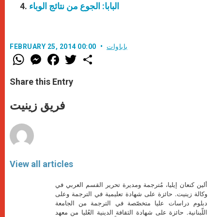
البابا: الجوع من نتائج الوباء
باباوات
FEBRUARY 25, 2014 00:00
W
M
F
T
S
h
e
a
w
h
a
s
c
i
a
t
s
e
t
r
Share this Entry
s
e
b
t
e
A
n
o
e
p
g
o
r
فريق زينيت
p
e
k
r
View all articles
ألين كنعان إيليا، مُترجمة ومديرة تحرير القسم العربي في
وكالة زينيت. حائزة على شهادة تعليمية في الترجمة وعلى
دبلوم دراسات عليا متخصّصة في الترجمة من الجامعة
اللّبنانية. حائزة على شهادة الثقافة الدينية العُليا من معهد