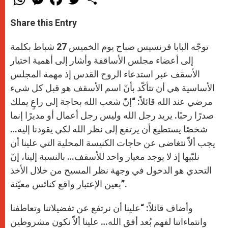
h
e
a
w
h
a
s
c
i
a
t
s
e
t
r
Share this Entry
s
e
b
t
e
A
n
o
e
p
g
o
r
توجّه البابا فرنسيس صباح يوم الخميس 27 شباط بكلمة
p
e
k
r
إلى أعضاء مجلس الأساقفة وأشار إلى أهمية اختيار
الأسقف عبر استدعاء الروح القدس إذ مهمة المجلس
الأساسية هي أن تتأكّد بأنّ اسم الأسقف هو قبل كل شيء
مرضي عند الله قائلاً: “إنّ شعب الله بحاجة إلى راعٍ يملك
صدرًا رحبًا. يريد رجل الله وليس رجل أعمال أو مديرًا إنما
شخصًا يستطيع أن يرتفع إلى نظر الله لكي يقودنا إليه…
يجب ألاّ نتغاضى عن حاجات الكنيسة المحلية التي علينا أن
نلبّيها إذ لا يوجد معيار واحد للأسقف… بالنسبة إلينا، إنّ
التحدي هو الدخول في وجهة نظر المسيح من خلال الأخذ
بعين الإعتبار واقع كنائس معيّنة”.
وأضاف قائلاً: “علينا أن نرتفع عن تفضيلاتنا وتعاطفنا
وانتماءاتنا لفهم بُعد أفق الله… علينا ألاّ نكون مشروطين