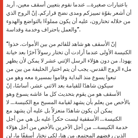
باعتبارات صغيرة… عندما نقوم بتعيين أسقف معين، أريد
أن أشعر بقوّة تمييزكم ومدى نضج قراركم. إنّ الروح الذي
من خلاله تختارون، عليه أن يكون مملوءًا بالتواضع والهدوء
والعمل باحتراف وخدمة وقداسة”.
“إنّ الأسقف هو شاهد للقائم من بين الأموات. خذوا
الكنيسة الأولى عندما أرادت أن تختار رسولاً آخرًا بعد خيانة
يهوذا. من دون هؤلاء الرسل الإثني عشر لا يمكن لأن يظهر
ملء الروح القدس. يجب أن يتم اختيار الخليفة من بين من
تبعوا يسوع منذ البداية وقاموا بمسيرة معه وهو من
سيكون شاهدًا للقيامة بعد الاثني عشر. أساسًا، إنّ
الأسقف هو من يقوم بتحديث كل ما عاشه يسوع وهو
بالأخص من يعلم بأن يشهد لقيامة المسيح مع الكنيسة… لا
يمكن أن يكون شاهدًا منعزلاً بل عليه أن يشهد مع
الكنيسة… الأسقفية ليست حكراً عليه بل هي من أجل
خدمة الكنيسة… من أجل الآخرين بالأخص من أجل هؤلاء
الذين رفضهم المجتمع. من هنا، لكي نختار أسقفًا ما، لن