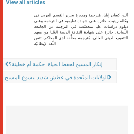
View all articles
ألين كنعان إيليا، مُترجمة ومديرة تحرير القسم العربي في
وكالة زينيت. حائزة على شهادة تعليمية في الترجمة وعلى
دبلوم دراسات عليا متخصّصة في الترجمة من الجامعة
اللّبنانية. حائزة على شهادة الثقافة الدينية العُليا من معهد
التثقيف الديني العالي. مُترجمة محلَّفة لدى المحاكم. تتقن
اللّغة الإيطاليّة
إنكار المسيح لحفظ الحياة، حكمة أم خطيئة؟
الولايات المتّحدة في عطش شديد ليسوع المسيح