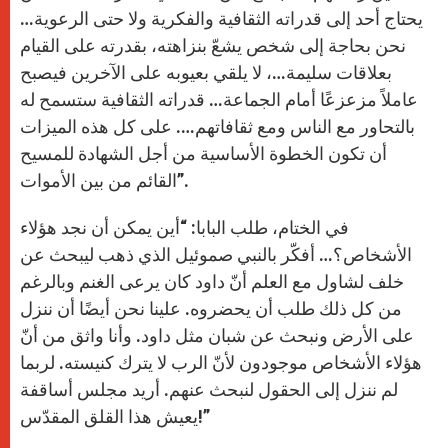
يحتاج أحد إلى قدراته الثقافية والفكرية ولا حتى الرعوية…
نحن بحاجة إلى شخص يشعّ بنزاهته، بقدرته على القيام
بعلاقات سليمة…، لا يلقي بعيوبه على الآخرين فيصبح
عاملاً مزعزعًا أمام الجماعة… قدراته الثقافية ستسمح له
بالتحاور مع الناس ومع ثقافاتهم…. على كل هذه الميزات
أن تكون الخطوة الأساسية من أجل الشهادة للمسيح
القائم من بين الأموات”.
في الختام، طلب البابا: “أين يمكن أن نجد هؤلاء
الأشخاص؟… أفكّر بالنبي صموئيل الذي ذهب ليبحث عن
خلف لشاول مع العلم أنّ داود كان يرعى الغنم وبالرغم
من كل ذلك طلب أن يحضروه. علينا نحن أيضًا أن ننزل
على الأرض ونبحث عن شبان مثل داود. وأنا واثق من أنّ
هؤلاء الأشخاص موجودون لأنّ الرب لا يترك كنيسته. لربما
لم ننزل إلى الحقول لنبحث عنهم. أريد مجلس أساقفة
يعيش هذا القلق المقدّس!”