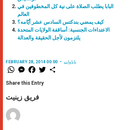
البابا يطلب الصلاة على نية كل المخطوفين في
العالم
كيف يمضي بندكتس السادس عشر أيّامه؟
الاعتداءات الجنسية: أساقفة الولايات المتحدة
يلتزمون لأجل الحقيقة والعدالة
باباوات
FEBRUARY 28, 2014 00:00
W
M
F
T
S
h
e
a
w
h
a
s
c
i
a
t
s
e
t
r
Share this Entry
s
e
b
t
e
A
n
o
e
p
g
o
r
فريق زينيت
p
e
k
r