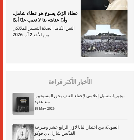
عطاء الرّبّ يسوع هو عطاء شامل،
وأنّ عنايته بنا لا تغيب عنّا أبدًا
النص الكامل لصلاة التبشير الملائكي
يوم الأحد 2 آب 2026
الأخبار الأكثر قراءة
نيجيريا: تضليل إعلامي لإخفاء العنف بحق المسيحيين
منذ عقود
15 May 2026
العبوديَّة بين اعتذار البابا لاوُن الرابع عشر وصرخة
القدِّيس شارل دي فوكو