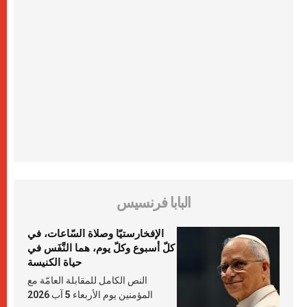
البابا فرنسيس
الإفخارستيّا وصلاة السّاعات، في
كلّ أسبوع وكلّ يوم، هما النَّفَس في
حياة الكنيسة
النص الكامل للمقابلة العامّة مع
المؤمنين يوم الأربعاء 5 آب 2026