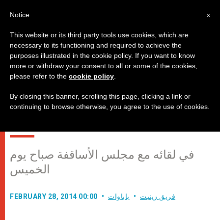
AR
Notice
x
This website or its third party tools use cookies, which are
necessary to its functioning and required to achieve the
purposes illustrated in the cookie policy. If you want to know
البابا فرنسيس: "الأسقفية ليست حكرًا
more or withdraw your consent to all or some of the cookies,
please refer to the
cookie policy
.
على الأسقف بل هي لخدمة الكنيسة
والآخرين وبالأخص من رفضهم
By closing this banner, scrolling this page, clicking a link or
continuing to browse otherwise, you agree to the use of cookies.
المجتمع"
في لقائه مع مجلس الأساقفة صباح يوم
الخميس
فريق زينيت
باباوات
FEBRUARY 28, 2014 00:00