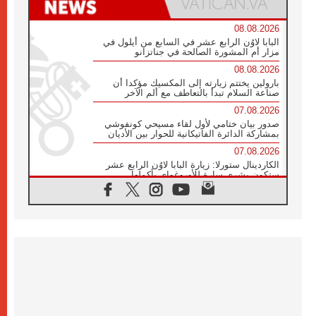
08.08.2026
البابا لاوُن الرابع عشر في السابع من أيلول في
مزار أم المشورة الصالحة في جناتزانو
08.08.2026
بارولين يختتم زيارته إلى المكسيك مؤكدا أن
صناعة السلام تبدأ بالتعاطف مع ألم الآخر
07.08.2026
صدور بيان ختامي لأول لقاء مسيحي كونفوشي
بمشاركة الدائرة الفاتيكانية للحوار بين الأديان
07.08.2026
الكاردينال ستورلا: زيارة البابا لاوُن الرابع عشر
ستكون بشرى سارة للأوروغواي بأكملها
07.08.2026
الفاتيكان يعلن برنامج الزيارة الرسولية للبابا لاوُن
الرابع عشر إلى فرنسا
07.08.2026
في الذكرى الـ ٨١ لحادثة هيروشيما الكنيسة في
اليابان تنظم ١٠ أيام للصلاة على نية السلام
07.08.2026
الكنيسة في الأوروغواي: زيارة البابا ستعزز
الإيمان والرجاء
06.08.2026