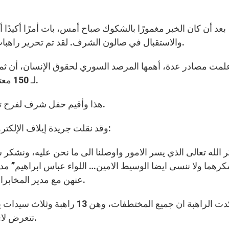
بعد أن كان الخبر مغمورًا بالشكوك صباح أمس، بات أمرًا أكيدًا 
والاستقبال في صالون الشرف. لقد تم تحرير راهبات معلولا. وكما كلنا سابقًا بفضل وساطة لبنانية قطرية.
لمت مصادر عدة، أهمها المرصد السوري لحقوق الإنسان، أن ثمن 
لـ 150 معتقلة، أي أكثر من 10 معتقلات مقابل كل راهبة معتقلة.
هذا وأقيم حفل شرف لفرح تحريرهن على معبر يابوس السوري الحدودي مع لبنان.
وقد نقلت جريدة إيلاف الإلكترونية تصريحات إحدى الراهبات عقب التحرير وجاء فيها:
رهما ولا ننسى ايضا الوسيط الامين… اللواء عباس ابراهيم” مدير
عنهن مع مدير المخابرات القطرية غانم الكبيسي الذي وصل الاحد الى بيروت.
واكدت الراهبة ان جميع المختطفات،
تتعرض لاي سوء خلال فترة احتجازهن التي استمرت ثلاثة اشهر.