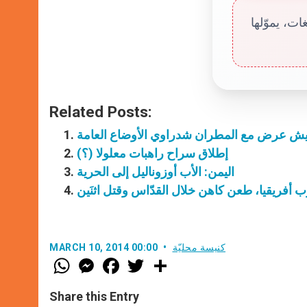
ت، يموّلها
Related Posts:
ش عرض مع المطران شدراوي الأوضاع العامة
إطلاق سراح راهبات معلولا (؟)
اليمن: الأب أوزوناليل إلى الحرية
ب أفريقيا، طعن كاهن خلال القدّاس وقتل اثنَين
كنيسة محليّة
MARCH 10, 2014 00:00
W
M
F
T
S
h
e
a
w
h
a
s
c
i
a
t
s
e
t
r
Share this Entry
s
e
b
t
e