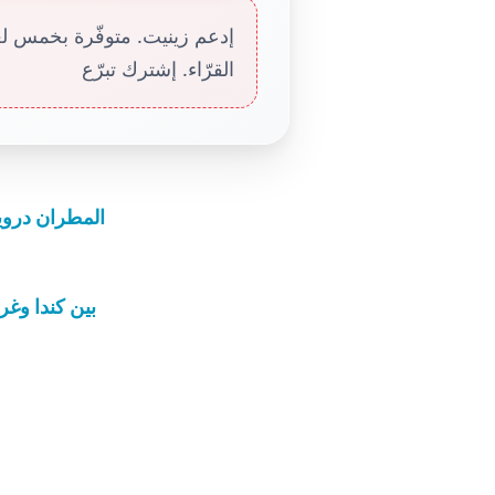
إدعم زينيت. متوفّرة بخمس لغا
القرّاء. إشترك تبرّع
المطران دروي
بين كندا وغر