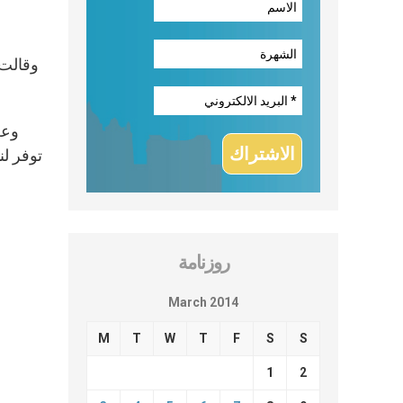
وقالت 
وعن
توفر ل
روزنامة
March 2014
M
T
W
T
F
S
S
1
2