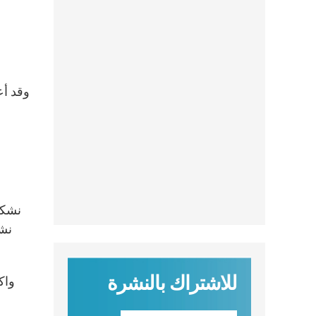
وقد أع
نشك
للاشتراك بالنشرة