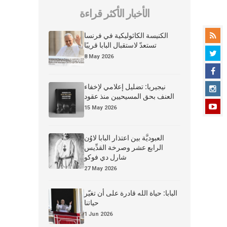
الأخبار الأكثر قراءة
الكنيسة الكاثوليكية في فرنسا
تستعدّ لاستقبال البابا قريبًا
8 May 2026
نيجيريا: تضليل إعلامي لإخفاء
العنف بحق المسيحيين منذ عقود
15 May 2026
العبوديَّة بين اعتذار البابا لاوُن
الرابع عشر وصرخة القدِّيس
شارل دي فوكو
27 May 2026
البابا: حياة الله قادرة على أن تغيّر
حياتنا
1 Jun 2026