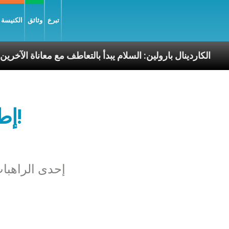
تبرع
وثائق
الكنيسة و
ليّة
الكاردينال بارولين: السلام يبدأ بالتعاطف مع معانا
إطلاق سراح راهبات معلولا!
إحدى الراهبات