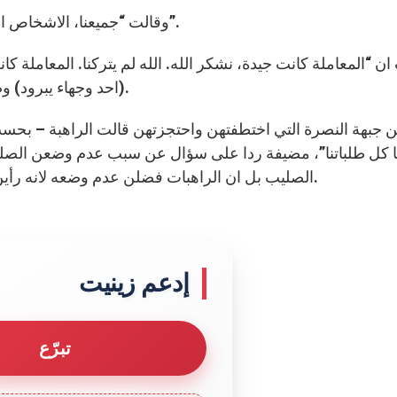
وقالت “جميعنا، الاشخاص ال16 الذين كنا هناك، لم نتعرض لاي مساس بنا او سوء”.
ان “المعاملة كانت جيدة، نشكر الله. الله لم يتركنا. المعام
(احد وجهاء يبرود) وضع في تصرفنا كل البناية” التي احتجزن فيها في يبرود.
 جبهة النصرة التي اختطفتهن واحتجزتهن قالت الراهبة – بحسب 
نا كل طلباتنا”، مضيفة ردا على سؤال عن سبب عدم وضعن الصلي
الصليب بل ان الراهبات فضلن عدم وضعه لانه رأين ان وضعه لم يكن مناسبا بالنظر الى ظروف الاحتجاز.
إدعم زينيت
تبرّع