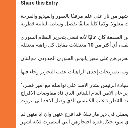
t
s
e
t
r
Share this Entry
s
e
b
t
e
A
n
o
e
p
g
o
r
أشهر من نار على علم مرفقًا بالصور والفيديو والفرحة
p
e
k
r
الصفقة كان عاليًا لأنه قضى بتحرير النظام السوري
“نشكر الله تعالى الذي يسر الامور واوصلنا الى ما نحن عليه، ونشكر سيادة الرئيس بشار الاسد على تواصله مع امير قطر،
 عام الامن العام اللبناني الذي قاد مفاوضات الافراج
 وهن 13 راهبة وثلاث سيدات يعملن في دير مار تقلا، قد افرج عنهن وان ايا منهن لم