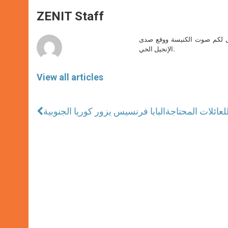
A
n
o
e
p
g
o
r
ZENIT Staff
p
e
k
r
صل لكم صوت الكنيسة ووقع صدى
الإنجيل الحي.
View all articles
لعائلات المحتاجة
البابا فرنسيس يزور كوريا الجنوبية