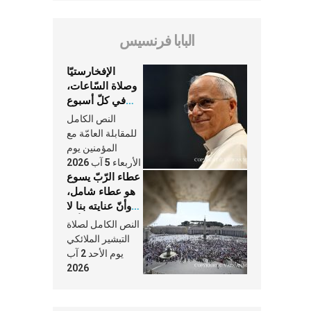
البابا فرنسيس
الإفخارستيّا
وصلاة السّاعات،
في كلّ أسبوع
وكلّ يوم، هما
النص الكامل
النَّفَس في حياة
للمقابلة العامّة مع
الكنيسة
المؤمنين يوم
الأربعاء 5 آب 2026
عطاء الرّبّ يسوع
هو عطاء شامل،
وأنّ عنايته بنا لا
تغيب عنّا أبدًا
النص الكامل لصلاة
التبشير الملائكي
يوم الأحد 2 آب
2026