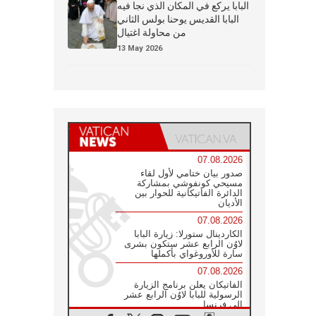
البابا يركع في المكان الذي نجا فيه
البابا القديس يوحنا بولس الثاني
من محاولة اغتيال
13 May 2026
07.08.2026
صدور بيان ختامي لأول لقاء
مسيحي كونفوشي بمشاركة
الدائرة الفاتيكانية للحوار بين
الأديان
07.08.2026
الكاردينال ستورلا: زيارة البابا
لاوُن الرابع عشر ستكون بشرى
سارة للأوروغواي بأكملها
07.08.2026
الفاتيكان يعلن برنامج الزيارة
الرسولية للبابا لاوُن الرابع عشر
إلى فرنسا