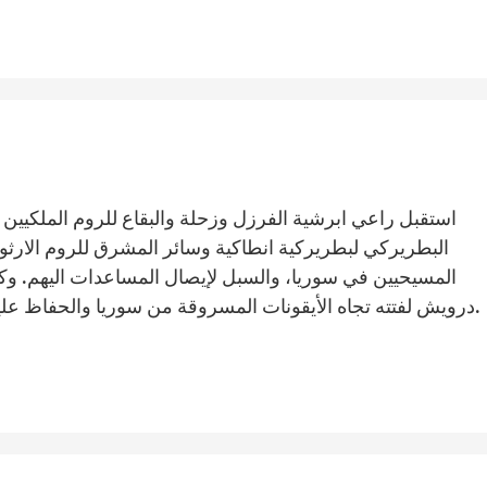
استقبل راعي ابرشية الفرزل وزحلة والبقاع للروم الملكيين
البطريركي لبطريركية انطاكية وسائر المشرق للروم الار
المسيحيين في سوريا، والسبل لإيصال المساعدات اليهم. و
درويش لفتته تجاه الأيقونات المسروقة من سوريا والحفاظ عليها، لإعادتها في وقت لاحق الى اماكنها الأساسية.