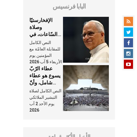
البابا فرنسيس
الإفخارستيّا
وصلاة
السّاعات، في
كلّ أسبوع وكلّ
النص الكامل
يوم، هما النَّفَس
للمقابلة العامّة مع
في حياة
المؤمنين يوم
الأربعاء 5 آب 2026
الكنيسة
عطاء الرّبّ
يسوع هو عطاء
شامل، وأنّ
عنايته بنا لا
النص الكامل لصلاة
تغيب عنّا أبدًا
التبشير الملائكي
يوم الأحد 2 آب
2026