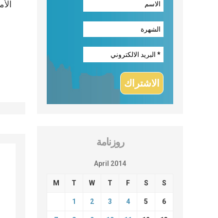
الأم
روزنامة
April 2014
M
T
W
T
F
S
S
1
2
3
4
5
6