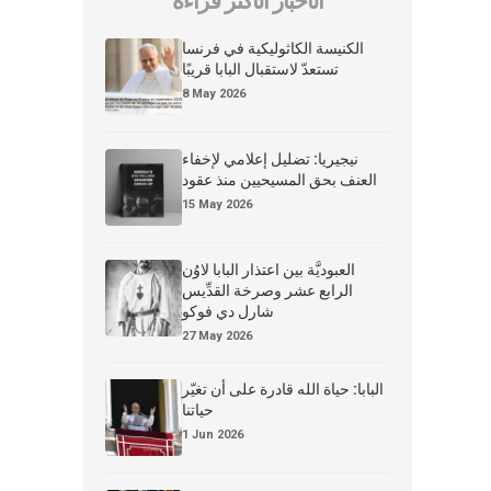
الأخبار الأكثر قراءة
الكنيسة الكاثوليكية في فرنسا
تستعدّ لاستقبال البابا قريبًا
8 May 2026
نيجيريا: تضليل إعلامي لإخفاء
العنف بحق المسيحيين منذ عقود
15 May 2026
العبوديَّة بين اعتذار البابا لاوُن
الرابع عشر وصرخة القدِّيس
شارل دي فوكو
27 May 2026
البابا: حياة الله قادرة على أن تغيّر
حياتنا
1 Jun 2026