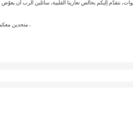
وات، نتقدّم إليكم بخالص تعازينا القلبية، سائلين الرب أن يعوّض
متحدين معكم في الصلاة، نتمنى لكم زمنًا فصحيًا مقدّسًا .