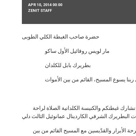
APR 10, 2014 00:00
ZENIT STAFF
حضرة صاحب الغبطة الكلي الطوبى
مار لويس روفائيل الأول ساكو
بطريرك بابل للكلدان
بنا يسوع المسيح، القائم من بين الأموات
على رجاء القيامة، باسم الكنيسة القبطية الكاثوليكية وباسمى شخصيًا، نشارك غبطتكم والكنيسة الكلدانية الصلاة لراحة
واثقون بأنه، بعد جهاد طويل وخدمة أمينة، ينال أكليل المجد ويشارك فرحة الأبرار والقدّيسين مع المسيح القائم من بين