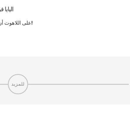
البابا 
على اللاهوت أن يكون دومًا منفتحًا على تجاوز ذاته نحو المطلق!
للمزيد