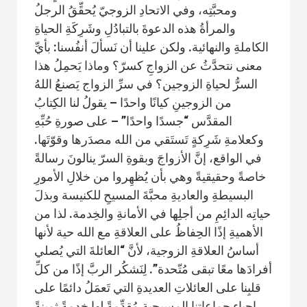
ومحبَّتِه، وفي الاتحادِ الزوجيّ يُحقِّقُ الرجلُ
والمرأةُ هذه الدعوةَ بالتبادُلِ وشَرِكَةِ الحياةِ
الكاملةِ والنهائية. ولكن علينا أن نَسألَ أنفُسنا: بأيِّ
معنى نتحدَّثُ عن الزواجِ كسرّ؟ وماذا يَحمِلُ هذا
السرُّ لحياةِ الزوجين؟ في سرِّ الزواج يَصنعُ اللهُ
من الزوجينِ كيانًا واحدًا – يقولُ لنا الكِتابُ
المقدَّس “جسدًا واحدًا” – على صورةِ حُبِّهِ
وكعلامةِ شَرِكةٍ تَستَقي من الله مصدَرها وقوّتَها.
في الواقع، إنَّ الأزواجَ وبقوةِ السرّ ينالونَ رسالةً
خاصةً وحقيقيةً وهي بأن يُظهِروا من خلالِ الأمورِ
البسيطةِ والعاديةِ محبَّةَ المسيحِ للكنيسة وبذلَ
حياتِه الدائِمِ من أجلِها في الأمانةِ والخِدمة. لذا من
الأهميةِ إذًا الحِفاظُ على العلاقةِ مع الله حية لأنها
أساسُ العلاقةِ الزوجية، لأنَّ “العائلةَ التي يُصلي
أفرادَها معًا تبقى مُتّحدة”. لِنَشكُر الربَّ إذًا من كلِّ
قلبِنا على العائلاتِ العديدةِ التي تَعمَلُ دائمًا على
إحياءِ جماعاتِنا المسيحية مُقدِّمةً لها خدمةً ثمينةً