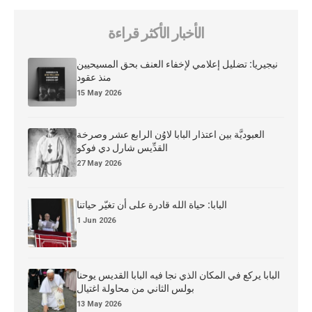
الأخبار الأكثر قراءة
نيجيريا: تضليل إعلامي لإخفاء العنف بحق المسيحيين
منذ عقود
15 May 2026
العبوديَّة بين اعتذار البابا لاوُن الرابع عشر وصرخة
القدِّيس شارل دي فوكو
27 May 2026
البابا: حياة الله قادرة على أن تغيّر حياتنا
1 Jun 2026
البابا يركع في المكان الذي نجا فيه البابا القديس يوحنا
بولس الثاني من محاولة اغتيال
13 May 2026