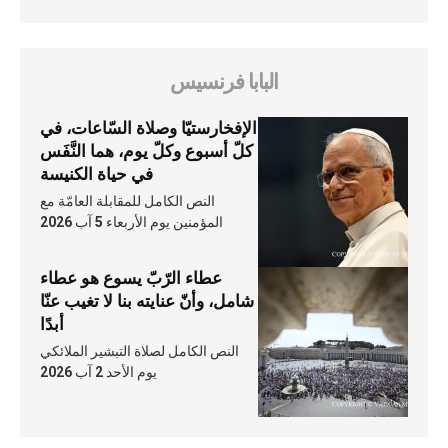
البابا فرنسيس
الإفخارستيّا وصلاة السّاعات، في
كلّ أسبوع وكلّ يوم، هما النَّفَس
في حياة الكنيسة
النص الكامل للمقابلة العامّة مع
المؤمنين يوم الأربعاء 5 آب 2026
عطاء الرّبّ يسوع هو عطاء
شامل، وأنّ عنايته بنا لا تغيب عنّا
أبدًا
النص الكامل لصلاة التبشير الملائكي
يوم الأحد 2 آب 2026