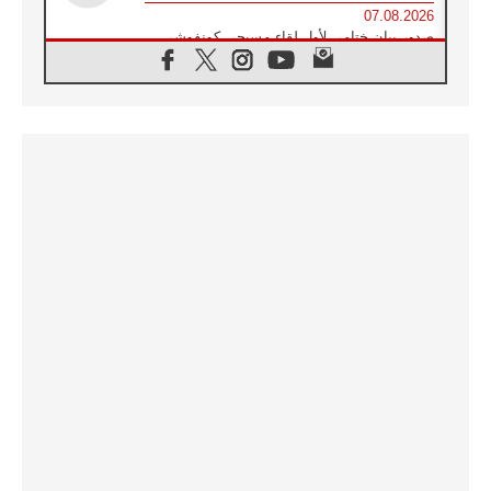
07.08.2026
صدور بيان ختامي لأول لقاء مسيحي كونفوشي
بمشاركة الدائرة الفاتيكانية للحوار بين الأديان
07.08.2026
الكاردينال ستورلا: زيارة البابا لاوُن الرابع عشر
ستكون بشرى سارة للأوروغواي بأكملها
07.08.2026
الفاتيكان يعلن برنامج الزيارة الرسولية للبابا لاوُن
الرابع عشر إلى فرنسا
07.08.2026
في الذكرى الـ ٨١ لحادثة هيروشيما الكنيسة في
اليابان تنظم ١٠ أيام للصلاة على نية السلام
07.08.2026
الكنيسة في الأوروغواي: زيارة البابا ستعزز
الإيمان والرجاء
06.08.2026
الاجتماع الشهري للمطارنة الموارنة
06.08.2026
الكاردينال روسي: زيارة البابا لاوُن إلى الأرجنتين
هي تكريم للبابا فرنسيس