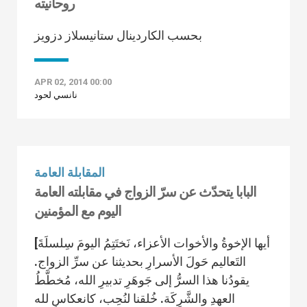
روحانيته
بحسب الكاردينال ستانيسلاز دزويز
APR 02, 2014 00:00
نانسي لحود
المقابلة العامة
البابا يتحدّث عن سرّ الزواج في مقابلته العامة
اليوم مع المؤمنين
[أيها الإخوةُ والأخوات الأعزاء، نَختَتِمُ اليومَ سِلسلَةَ
التَعاليم حَولَ الأسرارِ بحديثنا عن سرِّ الزواج.
يقودُنا هذا السرُّ إلى جَوهَرِ تدبيرِ الله، مُخطَّطُ
العهدِ والشَّرِكَة. خُلقنا لنُحِب، كانعكاسٍ لله