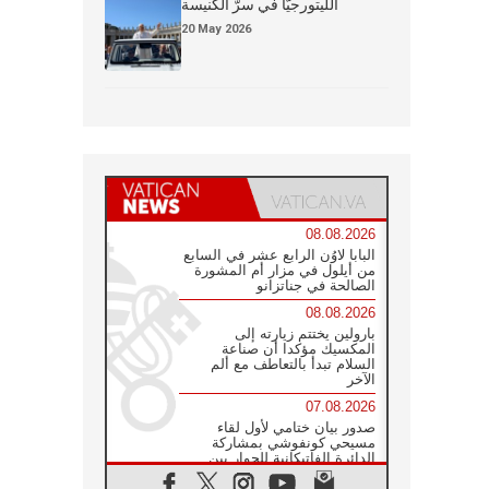
الليتورجيَّا في سرّ الكنيسة
20 May 2026
08.08.2026
البابا لاوُن الرابع عشر في السابع
من أيلول في مزار أم المشورة
الصالحة في جناتزانو
08.08.2026
بارولين يختتم زيارته إلى
المكسيك مؤكدا أن صناعة
السلام تبدأ بالتعاطف مع ألم
الآخر
07.08.2026
صدور بيان ختامي لأول لقاء
مسيحي كونفوشي بمشاركة
الدائرة الفاتيكانية للحوار بين
الأديان