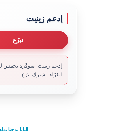
إدعم زينيت
تبرّع
إدعم زينيت. متوفّرة بخمس لغا
القرّاء. إشترك تبرّع
البابا يوحنا 