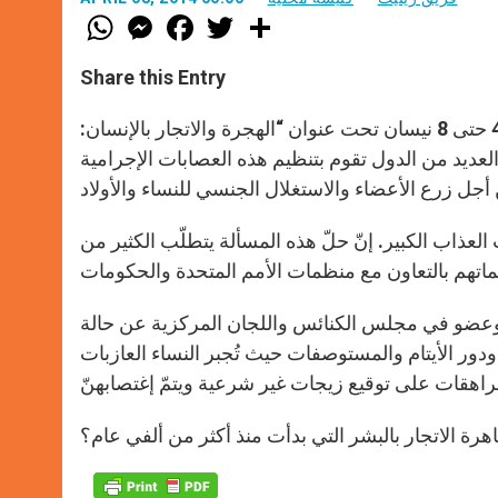
W
M
F
T
S
h
e
a
w
h
a
s
c
i
a
t
s
e
t
r
Share this Entry
s
e
b
t
e
A
n
o
e
p
g
o
r
وأشارت إزيلو، الممثلة عن الأمم المتحدة في أثناء اللقاء المنعقد من 4 حتى 8 نيسان تحت عنوان “الهجرة والاتجار بالإنسان:
p
e
k
 العديد من الدول تقوم بتنظيم هذه العصابات الإجرامية
r
لعذاب الكبير. إنّ حلّ هذه المسألة يتطلّب الكثير من
يا وعضو في مجلس الكنائس واللجان المركزية عن حالة
ودور الأيتام والمستوصفات حيث تُجبر النساء العازبات