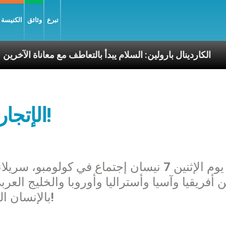
تبرع
وثائق
الكنيسة و
سوليّة
الكاردينال بارولين: السلام يبدأ بالتعاطف مع معان
الإتجار بالبشر عارٌ على البشرية!
عُقد يوم الإثنين 7 نيسان إجتماع في كولومب
 أفريقيا وآسيا وأستراليا وأوروبا والخليج العر
بالإنسان التي باتت وصمة عار على البشرية جمعاء!