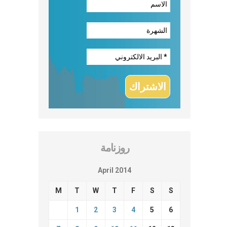
روزنامة
April 2014
M
T
W
T
F
S
S
1
2
3
4
5
6