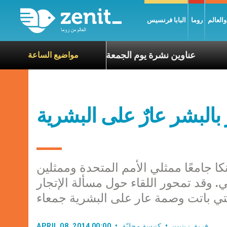
العالم
روما
البابا فرنسيس
اة الآخرين
عناوين نشرة يوم الجمعة 7 آب 2026: السلام يُبنى بصبر يومًا بعد يوم
مواضيع الساعة
و، سريلانكا جامعًا ممثلي الأمم المتحدة وممثلين
بي. وقد تمحور اللقاء حول مسألة الإتجار
فريق زينيت
كنيسة محليّة
APRIL 08, 2014 00:00