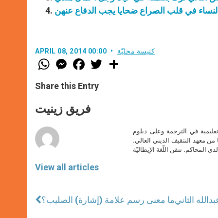
كنيسة محليّة
APRIL 08, 2014 00:00
W
M
F
T
S
h
e
a
w
h
a
s
c
i
a
t
s
e
t
r
Share this Entry
s
e
b
t
e
A
n
o
e
p
g
o
r
فريق زينيت
p
e
k
r
تعليمية في الترجمة وعلى دبلوم
ا من معهد التثقيف الديني العالي.
دى المحاكم. تتقن اللّغة الإيطاليّة
View all articles
بدالله الثاني
ما معنى رسم علامة (إشارة) الصليب؟