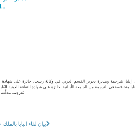
النساء في قلب الصراع ضحايا يجب الدفاع عنهن…
ن إيليا، مُترجمة ومديرة تحرير القسم العربي في وكالة زينيت. حائزة على شهادة 
ا متخصّصة في الترجمة من الجامعة اللّبنانية. حائزة على شهادة الثقافة الدينية العُلي
مُترجمة محلَّفة ل
بيان لقاء البابا بالملك ع