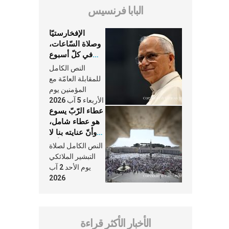
البابا فرنسيس
الإفخارستيّا
وصلاة السّاعات،
في كلّ أسبوع
وكلّ يوم، هما
النص الكامل
النَّفَس في حياة
للمقابلة العامّة مع
الكنيسة
المؤمنين يوم
الأربعاء 5 آب 2026
عطاء الرّبّ يسوع
هو عطاء شامل،
وأنّ عنايته بنا لا
تغيب عنّا أبدًا
النص الكامل لصلاة
التبشير الملائكي
يوم الأحد 2 آب
2026
الأخبار الأكثر قراءة