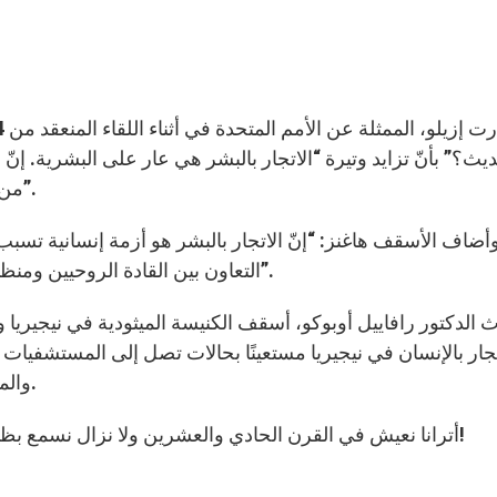
يث؟” بأنّ تزايد وتيرة “الاتجار بالبشر هي عار على البشرية. إنّ
من أجل زرع الأعضاء والاستغلال الجنسي للنساء والأولاد”.
أضاف الأسقف هاغنز: “إنّ الاتجار بالبشر هو أزمة إنسانية تسبب ا
التعاون بين القادة الروحيين ومنظماتهم بالتعاون مع منظمات الأمم المتحدة والحكومات”.
ث الدكتور رافاييل أوبوكو، أسقف الكنيسة الميثودية في نيجير
تجار بالإنسان في نيجيريا مستعينًا بحالات تصل إلى المستشفيات 
والمراهقات على توقيع زيجات غير شرعية ويتمّ إغتصابهنّ.
أترانا نعيش في القرن الحادي والعشرين ولا نزال نسمع بظاهرة الاتجار بالبشر التي بدأت منذ أكثر من ألفي عام؟!