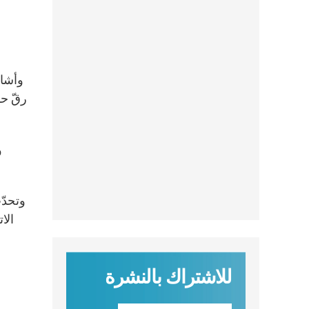
رقّ حد
و
وتحدّ
الا
للاشتراك بالنشرة