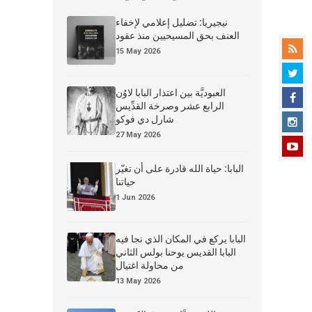
نيجيريا: تضليل إعلامي لإخفاء
العنف بحق المسيحيين منذ عقود
15 May 2026
العبوديَّة بين اعتذار البابا لاوُن
الرابع عشر وصرخة القدِّيس
شارل دي فوكو
27 May 2026
البابا: حياة الله قادرة على أن تغيّر
حياتنا
1 Jun 2026
البابا يركع في المكان الذي نجا فيه
البابا القديس يوحنا بولس الثاني
من محاولة اغتيال
13 May 2026