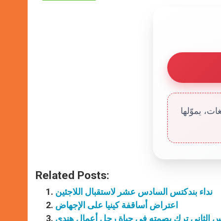
ت، يموّلها
Related Posts:
نداء بندكتس السادس عشر لاستقبال اللاجئين
اعتراض أساقفة كينيا على الإجهاض
بولس الثاني ترك بصمته في حياة رجل أعمال هندي