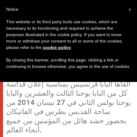
AR
Notice
x
This website or its third party tools use cookies, which are
necessary to its functioning and required to achieve the
purposes illustrated in the cookie policy. If you want to know
البابا: لا يجب أن نخجل من جراحات
more or withdraw your consent to all or some of the cookies,
please refer to the
cookie policy
.
يسوع بل يجب أن تكون دعامة لإيماننا
By closing this banner, scrolling this page, clicking a link or
continuing to browse otherwise, you agree to the use of cookies.
ننشر في ما يلي النص الكامل للعظة التي
ألقاها البابا فرنسيس بمناسبة إعلان قداسة
كل من البابا يوحنا الثالث والعشرين والبابا
يوحنا بولس الثاني في 27 نيسان 2014 من
ساحة القديس بطرس في الفاتيكان
بحضور حشد هائل من المؤمنين من جميع
أنحاء العالم.