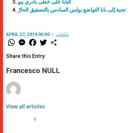
البابا على خطى بادري بيو
تحية إلى بابا التواضع بولس السادس بالتصفيق الحارّ
باباوات
APRIL 27, 2014 00:00
W
M
F
T
S
h
e
a
w
h
a
s
c
i
a
t
s
e
t
r
Share this Entry
s
e
b
t
e
A
n
o
e
p
g
o
r
Francesco NULL
p
e
k
r
View all articles
1