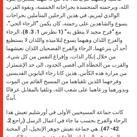
الله، وبرحمته المتجسدة بجراحاته الخمسة، وبقوة القرب
الوالدي لمريم. في هذين الرجلين المتأملين بجراحات
يسوع والشاهدين على رحمته، كان يكمن “الرجاء الحي”،
مع “فرح مجيد لا ينطق به” (1 بطرس 1، 3. 8)، الرجاء
والفرح اللذان وهبهما يسوع لتلاميذه واللذان لا يستطيع
أحد أن ينزعهما. الرجاء والفرح الفصحيان اللذان نعيشهما
من خلال إنكار الذات، وإفراغ النفس من كل شيء،
والقرب من الخطأة الى أقصى الحدود، الى حد الإشمئزاز
من مرارة هذه الكأس. هذين كانا رجاء البابوين القديسين
وفرحهما اللذين تلقياهما من المسيح القائم من الموت
وبدورهما وزعاهما على شعب الله، وتلقيا بالمقابل عرفانًا
أبديًّا.
كانت جماعة المسيحيين الأولى في أورشليم تعيش هذا
الرجاء والفرح بحسب ما جاء في اعمال الرسل (راجع 2،
42- 47). هي جماعة تعيش جوهر الإنجيل، أي المحبة
والرحمة في البساطة والأخوّة. هذه هي صورة الكنيسة