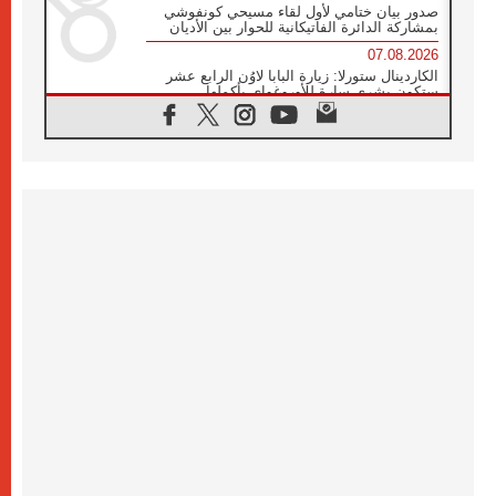
صدور بيان ختامي لأول لقاء مسيحي كونفوشي
بمشاركة الدائرة الفاتيكانية للحوار بين الأديان
07.08.2026
الكاردينال ستورلا: زيارة البابا لاوُن الرابع عشر
ستكون بشرى سارة للأوروغواي بأكملها
07.08.2026
الفاتيكان يعلن برنامج الزيارة الرسولية للبابا لاوُن
الرابع عشر إلى فرنسا
07.08.2026
في الذكرى الـ ٨١ لحادثة هيروشيما الكنيسة في
اليابان تنظم ١٠ أيام للصلاة على نية السلام
07.08.2026
الكنيسة في الأوروغواي: زيارة البابا ستعزز
الإيمان والرجاء
06.08.2026
الاجتماع الشهري للمطارنة الموارنة
06.08.2026
الكاردينال روسي: زيارة البابا لاوُن إلى الأرجنتين
هي تكريم للبابا فرنسيس
06.08.2026
زيارة البابا إلى البيرو ستكون زمن نعمة ومصالحة
ورجاء