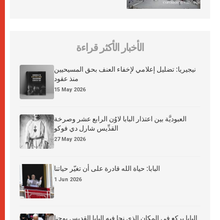
الأخبار الأكثر قراءة
نيجيريا: تضليل إعلامي لإخفاء العنف بحق المسيحيين
منذ عقود
15 May 2026
العبوديَّة بين اعتذار البابا لاوُن الرابع عشر وصرخة
القدِّيس شارل دي فوكو
27 May 2026
البابا: حياة الله قادرة على أن تغيّر حياتنا
1 Jun 2026
البابا يركع في المكان الذي نجا فيه البابا القديس يوحنا