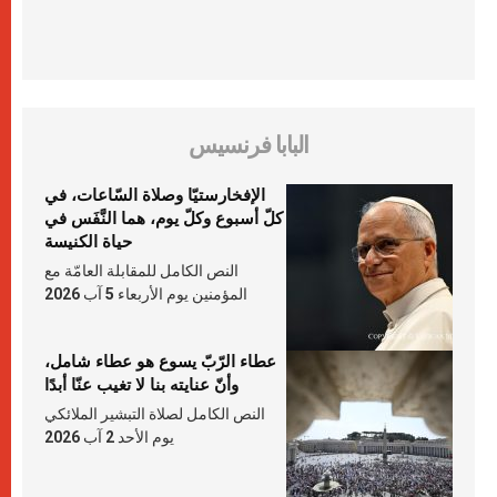
البابا فرنسيس
الإفخارستيّا وصلاة السّاعات، في
كلّ أسبوع وكلّ يوم، هما النَّفَس في
حياة الكنيسة
النص الكامل للمقابلة العامّة مع
المؤمنين يوم الأربعاء 5 آب 2026
عطاء الرّبّ يسوع هو عطاء شامل،
وأنّ عنايته بنا لا تغيب عنّا أبدًا
النص الكامل لصلاة التبشير الملائكي
يوم الأحد 2 آب 2026