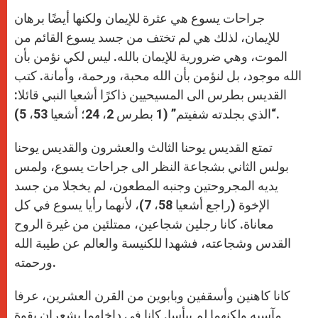
جراحات يسوع هي عثرة للإيمان ولكنها أيضًا برهان
للإيمان، لذلك هي لم تختف من جسد يسوع القائم من
الموت، وهي ضرورية للإيمان بالله. ليس لكي نؤمن بأن
الله موجود، بل لنؤمن بأن الله محبة، ورحمة، وأمانة. كتب
القديس بطرس الى المسيحيين ذاكرًا أشعيا النبي قائلا:
“الذي بجلدته شفيتم” (1 بطرس 2، 24؛ أشعيا 53، 5).
تمتع القديس يوحنا الثالث والعشرون والقديس يوحنا
بولس الثاني بشجاعة النظر الى جراحات يسوع، ولمس
يديه المجروحتين وجنبه المطعون، لم يخجلا من جسد
الإخوة (راجع أشعيا 58، 7)، لأنهما رأيا يسوع في كل
معاناة. كانا رجلين شجاعين، ممتلئين من غيرة الروح
القدس وشجاعته، فشهدا للكنيسة والعالم عن طيبة الله
ورحمته.
كانا كاهنين وأسقفين وبابوين من القرن العشرين، عرفا
مآسيه ولكنهما لم ييأسا. كانا في داخلهما يشعران بقوة