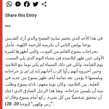
W
M
F
T
S
h
e
a
w
h
a
s
c
i
a
t
s
e
t
r
Share this Entry
s
e
b
t
e
A
n
o
e
p
g
o
r
***
p
e
k
r
في هذا الأحد الذي يختتم ثمانية الفصح والذي أراد القديس
يوحنا بولس الثاني أن يكرسه للرحمة الإلهية، نتأمل
بجراحات يسوع القائم من الموت، والتي أظهرها للمرة
الأولى حين ظهر لتلاميذه في مساء اليوم الذي يلي السبت،
يوم القيامة. ولكن في ذلك المساء لم يكن توما مع التلاميذ
وحين أخبروه أنهم رأوا الرب أجابهم إنه إن لم يرَ جراحاته
ويلمسها لا يؤمن. بعد ثمانية أيام، ظهر يسوع من جديد في
العلية، بين التلاميذ، وكان توما معهم؛ ناداه يسوع وطلب
منه أن يلمس جراحاته، وهنا هذا الرجل الصادق الذي اعتاد
أن يتحقق شخصيًّا من كل شيء، ركع أمام يسوع وقال له
“ربي وإلهي” (يوحنا 20، 28).