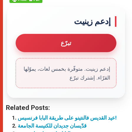
إدعم زينيت
تبرّع
إدعم زينيت. متوفّرة بخمس لغات، يموّلها
القرّاء. إشترك تبرّع
Related Posts:
عيد القديس فالنتينو على طريقة البابا فرنسيس!
قدّيسان جديدان للكنيسة الجامعة