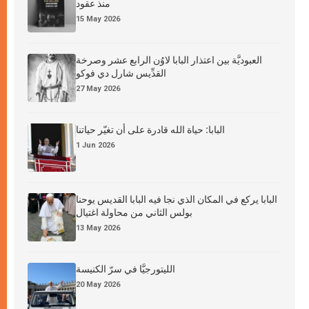
منذ عقود
15 May 2026
العبوديَّة بين اعتذار البابا لاوُن الرابع عشر وصرخة
القدِّيس شارل دي فوكو
27 May 2026
البابا: حياة الله قادرة على أن تغيّر حياتنا
1 Jun 2026
البابا يركع في المكان الذي نجا فيه البابا القديس يوحنا
بولس الثاني من محاولة اغتيال
13 May 2026
الليتورجيَّا في سرّ الكنيسة
20 May 2026