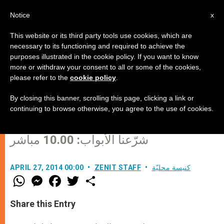
AR
Notice
x
This website or its third party tools use cookies, which are
necessary to its functioning and required to achieve the
purposes illustrated in the cookie policy. If you want to know
برامج تيلي لوميار ليوم إعلان قداسة
more or withdraw your consent to all or some of the cookies,
please refer to the
cookie policy
.
يوحنا بولس الثاني ويوحنا الثالث
والعشرين
By closing this banner, scrolling this page, clicking a link or
continuing to browse otherwise, you agree to the use of cookies.
شرّعنا الأبواب: 10.00 مباشر
كنيسة محليّة
ZENIT STAFF
APRIL 27, 2014 00:00
W
M
F
T
S
h
e
a
w
h
a
s
c
i
a
t
s
e
t
r
Share this Entry
s
e
b
t
e
A
n
o
e