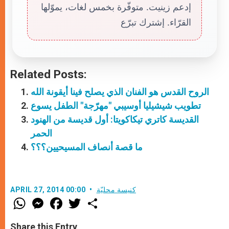
إدعم زينيت. متوفّرة بخمس لغات، يموّلها
القرّاء. إشترك تبرّع
Related Posts:
الروح القدس هو الفنان الذي يصلح فينا أيقونة الله
تطويب شيشيليا أوسيبي "مهرّجة" الطفل يسوع
القديسة كاتري تيكاكويتا: أول قديسة من الهنود
الحمر
ما قصة أنصاف المسيحيين؟؟؟
كنيسة محليّة
APRIL 27, 2014 00:00
W
M
F
T
S
h
e
a
w
h
a
s
c
i
a
t
s
e
t
r
Share this Entry