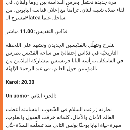
p
g
o
r
مرة جديدة نحتفل بعرس القداسة بين روما ولبنان، في
p
e
k
r
لقاء صلاة شبيبة لبنان، تزامناً مع إعلان قداسة البابوين، من
مسرح الـPlatea ساحل علما.
قدّاس التقديس: 11.00 مباشر
لنفرح ونتهلّل بالقدّيسين الجديدن ونشهد على اللحظة
التاريخيّة في قدّاس إحتفاليّ من ساحة القدّيس بطرس
في الفاتيكان يترأسه البابا فرنسيس بمشاركة الملايين من
المؤمنين حول العالم، في عيد الرحمة الإلهيّة.
Karol: 20.30
Un uomo- الجزء الثاني:
نظرته زرعت السلام في الشّعوب، ابتسامته أعطت
العالم الأمان والآمال، كلماته خرقت العقول والقلوب.
سيرة حياة البابا يوحنّا بولس الثاني منذ تسلّمه السدّة حتّى