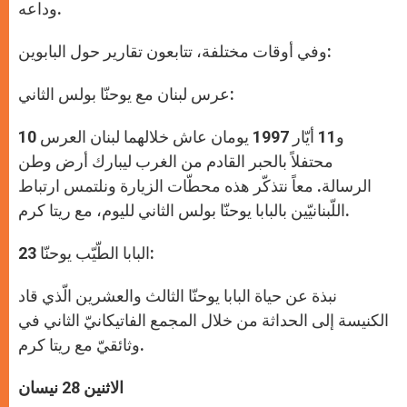
وداعه.
وفي أوقات مختلفة، تتابعون تقارير حول البابوين:
عرس لبنان مع يوحنّا بولس الثاني:
10 و11 أيّار 1997 يومان عاش خلالهما لبنان العرس
محتفلاً بالحبر القادم من الغرب ليبارك أرض وطن
الرسالة. معاً نتذكّر هذه محطّات الزيارة ونلتمس ارتباط
اللّبنانيّين بالبابا يوحنّا بولس الثاني لليوم، مع ريتا كرم.
البابا الطّيّب يوحنّا 23:
نبذة عن حياة البابا يوحنّا الثالث والعشرين الّذي قاد
الكنيسة إلى الحداثة من خلال المجمع الفاتيكانيّ الثاني في
وثائقيّ مع ريتا كرم.
الاثنين 28 نيسان