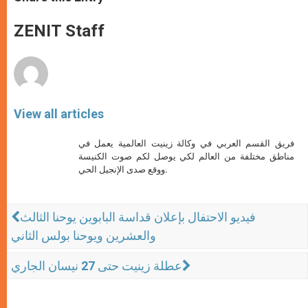
s
e
b
t
e
A
n
o
e
p
g
o
r
ZENIT Staff
p
e
k
r
View all articles
فريق القسم العربي في وكالة زينيت العالمية يعمل في
مناطق مختلفة من العالم لكي يوصل لكم صوت الكنيسة
ووقع صدى الإنجيل الحي.
فيديو الاحتفال بإعلان قداسة البابوين يوحنا الثالث
والعشرين ويوحنا بولس الثاني
عطلة زينيت حتى 27 نيسان الجاري