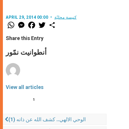
كنيسة محليّة
APRIL 29, 2014 00:00
W
M
F
T
S
h
e
a
w
h
a
s
c
i
a
t
s
e
t
r
Share this Entry
s
e
b
t
e
A
n
o
e
p
g
o
r
أنطوانيت نمّور
p
e
k
r
View all articles
1
الوحي الالهي.. كشف الله عن ذاته (1)