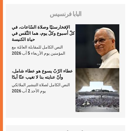
البابا فرنسيس
الإفخارستيّا وصلاة السّاعات، في
كلّ أسبوع وكلّ يوم، هما النَّفَس في
حياة الكنيسة
النص الكامل للمقابلة العامّة مع
المؤمنين يوم الأربعاء 5 آب 2026
عطاء الرّبّ يسوع هو عطاء شامل،
وأنّ عنايته بنا لا تغيب عنّا أبدًا
النص الكامل لصلاة التبشير الملائكي
يوم الأحد 2 آب 2026