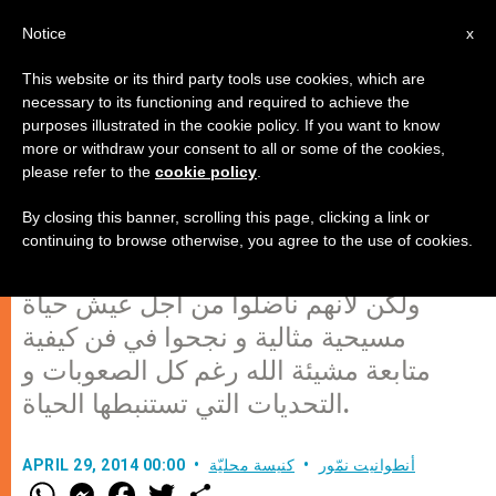
AR
Notice
x
This website or its third party tools use cookies, which are
necessary to its functioning and required to achieve the
purposes illustrated in the cookie policy. If you want to know
هل تطويب البابوات هو وليد
more or withdraw your consent to all or some of the cookies,
please refer to the
cookie policy
.
"الواسطة"؟
By closing this banner, scrolling this page, clicking a link or
continuing to browse otherwise, you agree to the use of cookies.
لا تطوب الكنيسة الباباوات لأنهم باباوات،
ولكن لأنهم ناضلوا من أجل عيش حياة
مسيحية مثالية و نجحوا في فن كيفية
متابعة مشيئة الله رغم كل الصعوبات و
التحديات التي تستنبطها الحياة.
أنطوانيت نمّور
كنيسة محليّة
APRIL 29, 2014 00:00
W
M
F
T
S