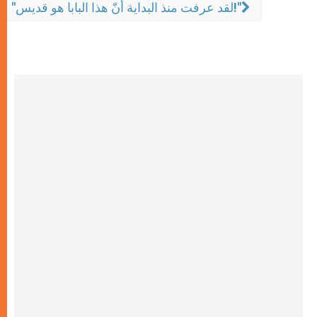
"لقد عرفت منذ البداية أنّ هذا البابا هو قديس!"