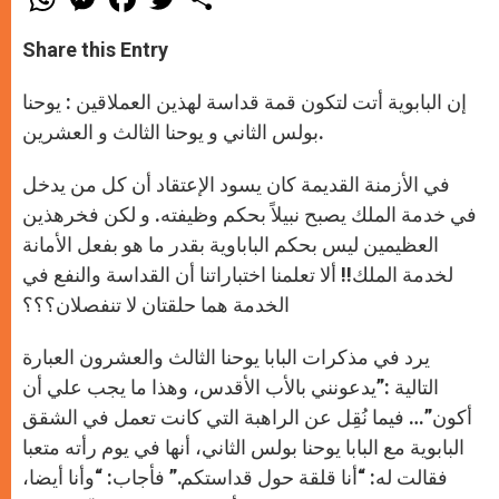
h
e
a
w
h
a
s
c
i
a
t
s
e
t
r
Share this Entry
s
e
b
t
e
A
n
o
e
p
g
o
r
إن البابوية أتت لتكون قمة قداسة لهذين العملاقين : يوحنا
p
e
k
بولس الثاني و يوحنا الثالث و العشرين.
r
في الأزمنة القديمة كان يسود الإعتقاد أن كل من يدخل
في خدمة الملك يصبح نبيلاً بحكم وظيفته. و لكن فخرهذين
العظيمين ليس بحكم الباباوية بقدر ما هو بفعل الأمانة
لخدمة الملك!! ألا تعلمنا اختباراتنا أن القداسة والنفع في
الخدمة هما حلقتان لا تنفصلان؟؟؟
يرد في مذكرات البابا يوحنا الثالث والعشرون العبارة
التالية :”يدعونني بالأب الأقدس، وهذا ما يجب علي أن
أكون”… فيما نُقِل عن الراهبة التي كانت تعمل في الشقق
البابوية مع البابا يوحنا بولس الثاني، أنها في يوم رأته متعبا
فقالت له: “أنا قلقة حول قداستكم.” فأجاب: “وأنا أيضا،