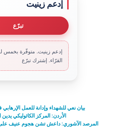
إدعم زينيت
تبرّع
إدعم زينيت. متوفّرة بخمس لغا
القرّاء. إشترك تبرّع
بيان نعي للشهداء وإدانة للعمل الإرهابي في الع
الأردن: المركز الكاثوليكي يدين 
المرصد الآشوري: داعش تشن هجوم عنيف على 