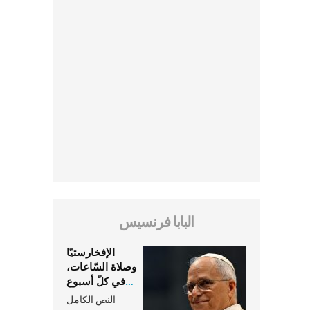
البابا فرنسيس
الإفخارستيّا
وصلاة السّاعات،
في كلّ أسبوع
وكلّ يوم، هما
النص الكامل