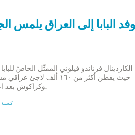
فد البابا إلى العراق يلمس ا
لكاردينال فرناندو فيلوني الممثّل الخاصّ للباب
حيث يقطن أكثر من ١٦٠ ألف 
وكراكوش بعد اعتداءات جهاديّي الدولة الإسلاميّة عليهم.
كنيسة م