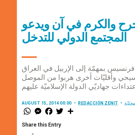
لجرح والكرم في آن ويدعو
المجتمع الدولي للتدخل
ا فرنسيس بمهمّة إلى الإربيل في العراق
لاجئ عراقي مسيحي وأقليّات أخرى هربوا من الموصل
حليّة
REDACCIÓN ZENIT
AUGUST 15, 2014 00:00
W
M
F
T
S
h
e
a
w
h
a
s
c
i
a
t
s
e
t
r
Share this Entry
s
e
b
t
e
A
n
o
e