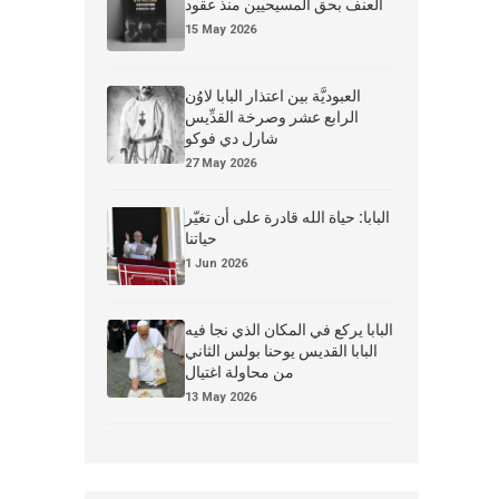
العنف بحق المسيحيين منذ عقود
15 May 2026
العبوديَّة بين اعتذار البابا لاوُن
الرابع عشر وصرخة القدِّيس
شارل دي فوكو
27 May 2026
البابا: حياة الله قادرة على أن تغيّر
حياتنا
1 Jun 2026
البابا يركع في المكان الذي نجا فيه
البابا القديس يوحنا بولس الثاني
من محاولة اغتيال
13 May 2026