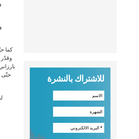
و
و
كما حي
وقدّر 
بارزاني
حتّى 
للاشتراك بالنشرة
لق