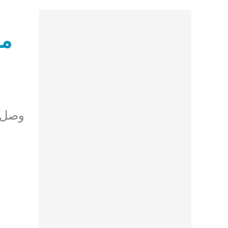
مو
وصل ا