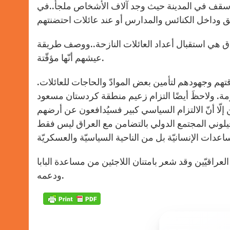
p
g
o
r
للأسقف في المدينة حيث وجد آلاف الأشخاص ملجأً..في
p
e
k
r
عراق هي استقبال أعداد العائلات النازحة..ووصف طريقة
عيشهم أنّها مؤقّتة.
تهم وجهودهم لتأمين بعض الموادّ والحاجات للعائلات.
لازمة. ولاحظَ أيضًا التزام زعيم منطقة كردستان مسعود
إلّا أنّ الالتزام السياسي كبير فسيُدافعون عن أرضهم
ال فيلوني المجتمع الدولي بالتضامن مع العراق ليس فقط
ن العراقيّين وقد شعر بامتنان اللاجئين من مساعدة البابا
ودعمه.