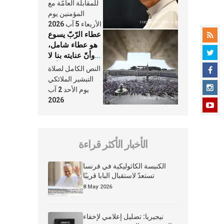
النَّفَس في حياة
للمقابلة العامّة مع
الكنيسة
المؤمنين يوم
الأربعاء 5 آب 2026
عطاء الرّبّ يسوع
هو عطاء شامل،
وأنّ عنايته بنا لا
تغيب عنّا أبدًا
النص الكامل لصلاة
التبشير الملائكي
يوم الأحد 2 آب
2026
الأخبار الأكثر قراءة
الكنيسة الكاثوليكية في فرنسا
تستعدّ لاستقبال البابا قريبًا
8 May 2026
نيجيريا: تضليل إعلامي لإخفاء