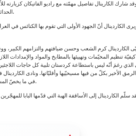
قد شارك الكارينال تفاصيل مهمّته مع راديو الفاتيكان كزيارته 
الحدائق وداخل الكنائس والمدارس أو عند عائلات احتضنتهم.
يرى الكاردينال أنّ الجهود الأولى التي تقوم بها الكنائس في ال
ّى الكاردينال كرم الشعب وحسن ضيافتهم والتزامهم الكبير، ووق
كيفيّة تنظيم المخيّمات وتهييئها بالمطابخ والمواد والإمدادات ال
 الذي رغمَ أنّه ليس باستطاعة كردستان تلبية كل حاجات اللاجئين 
الرمق الأخير بكلّ من فيها مسيحيّيها وأقليّاتها. ونادى الكاردين
في ما يخصّ المساعدات الإنسانيّة بل من الناحية السياسيّة والعسكريّة.
د سلّم الكاردينال إلى الأساقفة الهبة التي قدّمها البابا للمهجّري