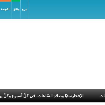
تبرع
وثائق
الكنيسة و
عصر الانقسامات
الإفخارستيّا وصلاة السّاعات، في كلّ أس