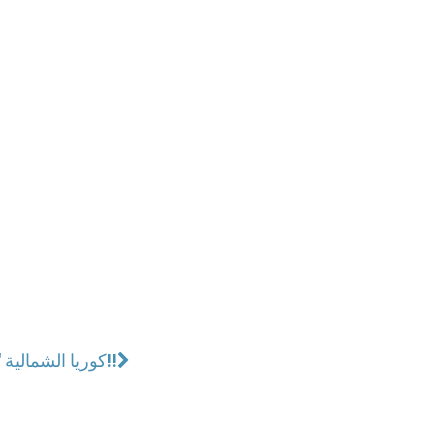
كوريا الشمالية "ترحب" بالبابا فرنسيس بطريقة خاصة جدًا!!