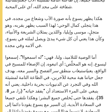
.
شفافة على مجد الله، أي على المحبة
هكذا يظهر يسوع بأنه صورة الآب وشعاع من مجده. في
هذا يتجلى كمال الوحي؛ لهذا السبب يظهر بقربه، وهو
متجلٍ، موسى وإيليا، واللذين يمثلان الشريعة والأنبياء،
وكأن هذا يعني أن كل شيء يبدئ ويصل لملئه في يسوع،
في آلامه وفي مجده.
أما الوصية للتلاميذ، ولنا، فهي: “له اسمعوا!”. إسمعوا
ليسوع. إنه هو المخلّص: أي اتبعوه. إن الإصغاء للمسيح في
الواقع، يعني
استيعاب منطق سر الفصح
والسير معه، بهدف
جعل حياتنا هبة محبة للآخرين، في الطاعة التامة لمشيئة
الله وفي التجرد عن الدنيويات بحرية داخلية. يعني أنه
ينبغي على المرء الاستعداد أن “يفقد حياته” (را. مر 8،
35)، يفقدها حتى يُخلص جميع البشر: وهكذا نلتقي جميعا
في السعادة الأبدية. إن السير مع يسوع يقودنا دائما إلى
السعادة، لا تنسوا هذا! السير مع يسوع يقودنا دائمًا إلى