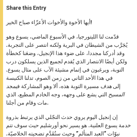
a
s
c
i
a
t
s
e
t
r
Share this Entry
s
e
b
t
e
A
n
o
e
p
g
o
r
أيها الأخوة والأخوات الأعزّاء صباح الخير!
p
e
k
r
قدّمت لنا الليتورجيا، في الأسبوع الماضي، يسوع وهو
يُجَرَّب من الشيطان في البرية ولكنه انتصر على التجربة.
وقد أدركنا مجددا، على ضوء هذا الإنجيل، وضعَنا كخطأة
ولكن أيضًا الانتصار الذي يُقدم لجميع الذين يسلكون درب
التوبة، ويرغبون في إتمام مشيئة الآب على مثال يسوع.
في هذا الأحد الثاني من زمن الصوم، تدلنا الكنيسة
إلى
هدف
مسيرة التوبة هذه، ألا وهو المشاركة في
مجد
المسيح
التي يشع على وجهه، وجه الخادم المطيع، الذي
مات وقام من أجلنا.
إن إنجيل اليوم يروي حدث التجّلي الذي يرتبط بذروة
خدمة يسوع العلنية. هو يسير نحو أورشليم حيث سوف تتم
نبوّات “العبد المتألم” وحيث ستُقَدَّم تضحيته الخلاصيّة.