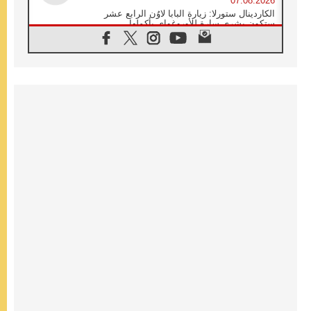
07.08.2026
الكاردينال ستورلا: زيارة البابا لاوُن الرابع عشر
ستكون بشرى سارة للأوروغواي بأكملها
07.08.2026
الفاتيكان يعلن برنامج الزيارة الرسولية للبابا لاوُن
الرابع عشر إلى فرنسا
07.08.2026
في الذكرى الـ ٨١ لحادثة هيروشيما الكنيسة في
اليابان تنظم ١٠ أيام للصلاة على نية السلام
07.08.2026
الكنيسة في الأوروغواي: زيارة البابا ستعزز
الإيمان والرجاء
06.08.2026
الاجتماع الشهري للمطارنة الموارنة
06.08.2026
الكاردينال روسي: زيارة البابا لاوُن إلى الأرجنتين
هي تكريم للبابا فرنسيس
06.08.2026
زيارة البابا إلى البيرو ستكون زمن نعمة ومصالحة
ورجاء