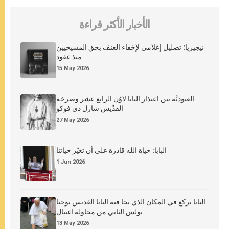
الأخبار الأكثر قراءة
نيجيريا: تضليل إعلامي لإخفاء العنف بحق المسيحيين
منذ عقود
15 May 2026
العبوديَّة بين اعتذار البابا لاوُن الرابع عشر وصرخة
القدِّيس شارل دي فوكو
27 May 2026
البابا: حياة الله قادرة على أن تغيّر حياتنا
1 Jun 2026
البابا يركع في المكان الذي نجا فيه البابا القديس يوحنا
بولس الثاني من محاولة اغتيال
13 May 2026