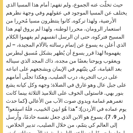
حيث تخلّت عنه الجموع، ولم تفهم: أمام هذا المسيا الذي
يختلف عن المسيا الموجود في عقولهم وفي وجهة نظرهم
الأرضية، ولهذا تركوه. كانوا ينتظرون مسيا مُحرِرا من
استعمار الرومان، محررا لوطنه، ولهذا لم يروق لهم هذا
المسيح فتركوه. حتى ان الرسل انفسهم لم يفهموا الكلام
الذي أعلن به يسوع عن إتمام رسالته بالآلام المجيدة، – لم
يفهموه! لهذا قرر يسوع أن يُظهر بشكل مُسبق لبطرس
ويعقوب ويوحنا بعضًا من مجده، ذاك المجد الذي سيناله
بعد القيامة، كي يثبّتهم في الإيمان ويشجعهم على اتباعه
على درب التجربة، درب الصليب. وهكذا تجلّى أمامهم
على جبل عال وهو غارق في الصلاة: وجهه وكل كيانه يشع
بنور بهي. فاستولى الخوف على التلاميذ الثلاثة بينما كانت
تغمرهم غمامة ويدوي صوت الآب من الأعالي (كما حدث
يوم عماده في الأردن): “هذا هُوَ ابنِيَ الحَبيب، فلَهُ اسمَعوا”
(مر 9، 7). يسوع هو الابن الذي جعل نفسه خادمًا، وأُرسل
إلى العالم كي يتمّم، من خلال الصليب، تدبير الخلاص،
ليخلصنا جميعًا. إن طاعته التامة لمشيئة الآب جعلت
إنسانيته