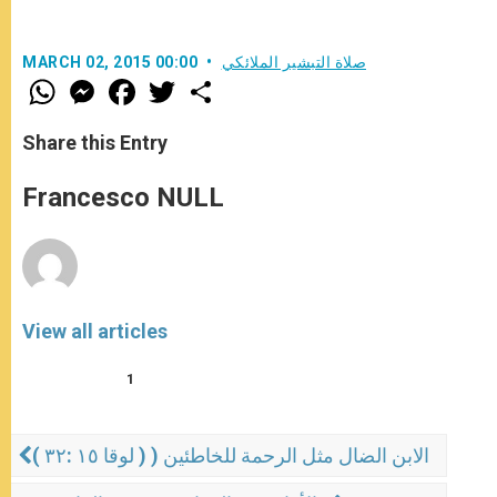
صلاة التبشير الملائكي
MARCH 02, 2015 00:00
W
M
F
T
S
h
e
a
w
h
a
s
c
i
a
t
s
e
t
r
Share this Entry
s
e
b
t
e
A
n
o
e
p
g
o
r
Francesco NULL
p
e
k
r
View all articles
1
الابن الضال مثل الرحمة للخاطئين ( ( لوقا ١٥ :٣٢ )