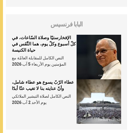
البابا فرنسيس
الإفخارستيّا وصلاة السّاعات، في
كلّ أسبوع وكلّ يوم، هما النَّفَس في
حياة الكنيسة
النص الكامل للمقابلة العامّة مع
المؤمنين يوم الأربعاء 5 آب 2026
عطاء الرّبّ يسوع هو عطاء شامل،
وأنّ عنايته بنا لا تغيب عنّا أبدًا
النص الكامل لصلاة التبشير الملائكي
يوم الأحد 2 آب 2026