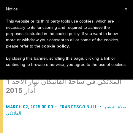
AR
Notice
x
This website or its third party tools use cookies, which are
necessary to its functioning and required to achieve the
purposes illustrated in the cookie policy. If you want to know
ما هو هدف مسيرة توبة الصوم؟ إليكم
more or withdraw your consent to all or some of the cookies,
please refer to the
cookie policy
.
جواب البابا فرنسيس
By closing this banner, scrolling this page, clicking a link or
continuing to browse otherwise, you agree to the use of cookies.
كلمة البابا فرنسيس قبيل صلاة التبشير
الملائكي في ساحة الفاتيكان نهار الأحد 1
أذار 2015
صلاة التبشير
FRANCESCO NULL
MARCH 02, 2015 00:00
الملائكي