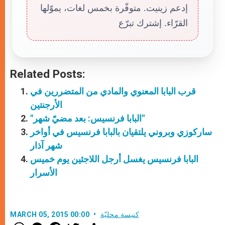
إدعم زينيت. متوفّرة بخمس لغات، يموّلها
القرّاء. إشترك تبرّع
Related Posts:
قرب البابا المعنوي والمادي من المتضررين في
الأرجنتين
"البابا فرنسيس: بعد مضيّ شهر"
ساركوزي وبروني يلتقيان بالبابا فرنسيس في أواخر
شهر آذار
البابا فرنسيس يغسل أرجل اللاجئين يوم خميس
الأسرار
كنيسة محليّة
MARCH 05, 2015 00:00
W
M
F
T
S