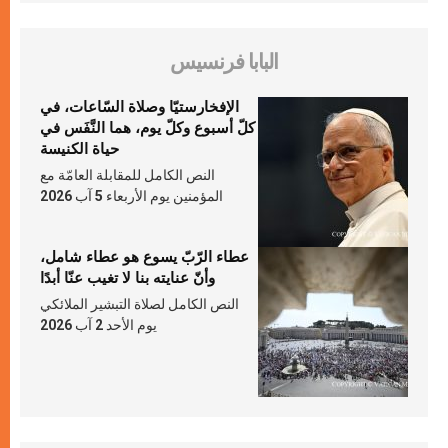
البابا فرنسيس
الإفخارستيّا وصلاة السّاعات، في
كلّ أسبوع وكلّ يوم، هما النَّفَس في
حياة الكنيسة
النص الكامل للمقابلة العامّة مع
المؤمنين يوم الأربعاء 5 آب 2026
عطاء الرّبّ يسوع هو عطاء شامل،
وأنّ عنايته بنا لا تغيب عنّا أبدًا
النص الكامل لصلاة التبشير الملائكي
يوم الأحد 2 آب 2026