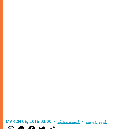
فريق زينيت
كنيسة محليّة
MARCH 05, 2015 00:00
W
M
F
T
S