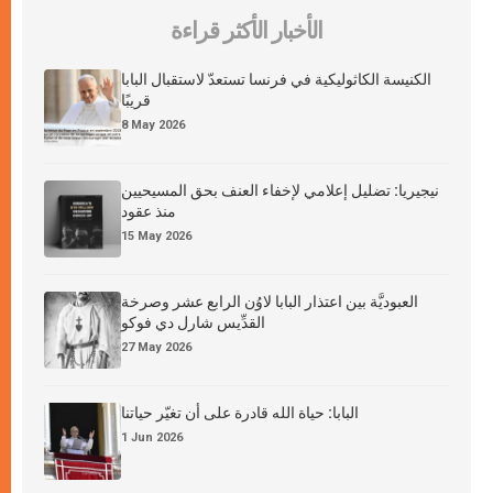
الأخبار الأكثر قراءة
الكنيسة الكاثوليكية في فرنسا تستعدّ لاستقبال البابا
قريبًا
8 May 2026
نيجيريا: تضليل إعلامي لإخفاء العنف بحق المسيحيين
منذ عقود
15 May 2026
العبوديَّة بين اعتذار البابا لاوُن الرابع عشر وصرخة
القدِّيس شارل دي فوكو
27 May 2026
البابا: حياة الله قادرة على أن تغيّر حياتنا
1 Jun 2026