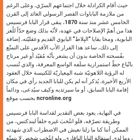
حيث أقام الكرادلة خلال اجتماعهم السرّي. وعلى الرغم
من ملازمة الباباوات القصر الرسولي العائد إلى القرن
الخامس عشر منذ سنة 1870، يبقى قرار البابا فرنسيس
هذا من أهمّ الإصلاحات في عهده، لأنّه بذلك وضع حدّاً للُغز
البابوية، ومحا بقايا “البِلاط” البابوي القديم وعقليّته. إضافة
إلى ذلك، ساعد هذا القرار الأب الأقدس على التمتّع
بفُسحته الخاصة بدون أن يشعر بأنّه مُقيّد أو غير مرتاح
باتّباع خطّ استمرارية سلَفه الواسع المعرفة، والذي تُنسب
له الرؤية اللاهوتيّة شبه المِعياريّة للكنيسة خلال العقود
الأربع الأخيرة. يُذكر أنه لم يكن للبابا الجديد رأي في مكان
إقامة البابا السابق، أو ما سيرتديه وكيف سيُدعى، ودائماً
بحسب موقع ncronline.org
في النهاية، يعود بعض التقدير لقداسة البابا فرنسيس
وطريقة تصرّفه. فلَو انتُخبَ غيره خلفاً لبندكتس، من
الممكن أننا كنا ما زلنا نعيش في الاضطراب الذي شهدته
روما لدى استقالة البابا البافاري. ولو انتُخب شخص لا يتمتّع