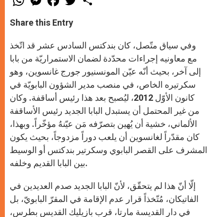
h
e
a
w
h
a
s
c
i
a
t
s
e
t
r
Share this Entry
s
e
b
t
e
A
n
o
e
p
g
o
r
وفي سياق متّصل، كان بندكتس السادس عشر قد اتّخذ
p
e
k
r
مع معاونيه إجراءات محدّدة لضمان الاستمراريّة من بابا
إلى آخر، بحيث أنّه عيّن المونسنيور جورج غانسوين، وهو
سكرتيره الخاص، في منصب مدير الشؤون البابويّة في
كانون الأوّل 2012، ليُصبح بعد هذا رئيس أساقفة. وكان
من غير المحتمل أن يستبدل البابا الجديد رئيس الأساقفة
الألماني، خشية أن يُهين بتصرّفه مَن عيّنهُ مؤخّراً. وبهذا،
كان مقدّراً لغانسوين أن يلعب دوراً مزدوجاً، بحيث يكون
المشرف على القصر البابوي وسكرتير بندكتس أو الوسيط
بين البابا القديم وخلفه.
إلّا أنّ هذا لم يتحقّق، لأنّ البابا الجديد صدم العديدين في
الفاتيكان، مُتّخذاً قرار عدم الإقامة في المقرّ البابويّ، بل
في دار القديسة مارتا، قرب بازيليك القديس بطرس،