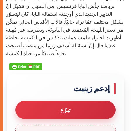
برباطة جأش البابا فرنسيس، من السهل أن نتخيّل أنّ
التدبير الجديد الذي أوجدته استقالة البابا، كان ليتطوّر
بشكل مختلف عمّا نراه حاليّاً. فالأب الأقدس الحالي تمكّن
من تغيير اللهجة المُعتمدة في البابويّة، وبطريقة غير مُهينة
أظهرت احترامه لمساهمات بندكتس في الكنيسة، خاصّة
عندما قال إنّ استقالة أسقف روما من منصبه أصبحت
جزءاً طبيعيّاً من حياة الكنيسة.
إدعم زينيت
تبرّع