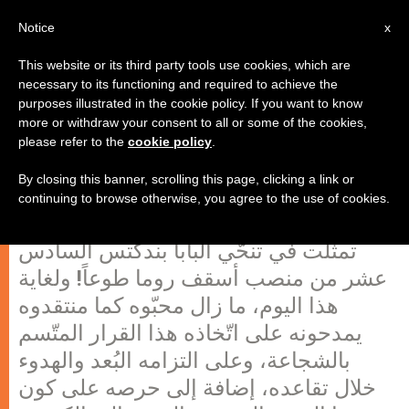
AR
Notice
x
This website or its third party tools use cookies, which are
necessary to its functioning and required to achieve the
purposes illustrated in the cookie policy. If you want to know
ما كان وراء استقالة البابا بندكتس؟
more or withdraw your consent to all or some of the cookies,
please refer to the
cookie policy
.
قراءة بعد عامين من الحدث
By closing this banner, scrolling this page, clicking a link or
continuing to browse otherwise, you agree to the use of cookies.
شهد تاريخ 28 شباط 2013 سابقة تاريخية
تمثّلت في تنحّي البابا بندكتس السادس
عشر من منصب أسقف روما طوعاً! ولغاية
هذا اليوم، ما زال محبّوه كما منتقدوه
يمدحونه على اتّخاذه هذا القرار المتّسم
بالشجاعة، وعلى التزامه البُعد والهدوء
خلال تقاعده، إضافة إلى حرصه على كون