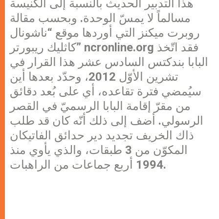
هذا التدبير الحديث بالنسبة إلى الكنيسة
مسالماً لا يمسّ الوحدة. وبحسب مقالة
روبرت ميكنز التي أوردها موقع “ناشونال
كاثليك ريبورتر” ncronline.org فقد اتّخذ
البابا بندكتس السادس عشر هذا القرار في
تشرين الأوّل 2012، وحدّد بعدها أين
سيُمضي فترة تقاعده، أي على بُعد دقائق
من مقرّ إقامة البابا الرسميّ في القصر
الرسولي. أضف إلى ذلك أنّه كان قد طلب
ذاك الخريف تجديد دير حدائق الفاتيكان
المكوّن من 3 طبقات، والذي يأوي منذ
1994 أربع جماعات من الراهبات.