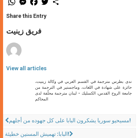
h
e
a
w
h
a
s
c
i
a
t
s
e
t
r
Share this Entry
s
e
b
t
e
A
n
o
e
p
g
o
r
فريق زينيت
p
e
k
r
View all articles
ندى بطرس مترجمة في القسم العربي في وكالة زينيت،
حائزة على شهادة في اللغات، وماجستير في الترجمة من
جامعة الروح القدس، الكسليك - لبنان مترجمة محلّفة لدى
المحاكم
مسيحيو سوريا يشكرون البابا على كل جهوده من أجلهم!
البابا: تهميش المسنين خطيئة!