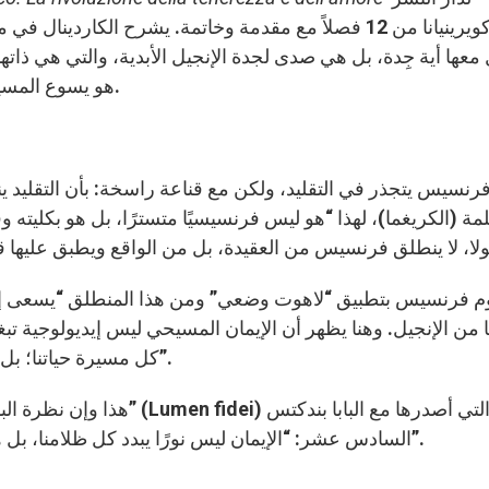
“كويرينيانا من 12 فصلاً مع مقدمة وخاتمة. يشرح الكاردينا
عها أية جِدة، بل هي صدى لجدة الإنجيل الأبدية، والتي هي ذاتها
هو يسوع المسيح بالذات “وغناه وجماله لا ينضبان” (فرح الإنجيل، 11).
فرنسيس يتجذر في التقليد، ولكن مع قناعة راسخة: بأن التقليد 
لمة (الكريغما)، لهذا “هو ليس فرنسيسيًا متسترًا، بل هو بكل
م فرنسيس بتطبيق “لاهوت وضعي” ومن هذا المنطلق “يسعى إلى
ًا من الإنجيل. وهنا يظهر أن الإيمان المسيحي ليس إيديولوجية ت
كل مسيرة حياتنا؛ بل هي مصباح يضيء مسيرة الحياة بمقدار ما نتقدم نحن”.
هذا وإن نظرة البابا لعميقة 
السادس عشر: “الإيمان ليس نورًا يبدد كل ظلامنا، بل هو سراج يهدي في الليل خطانا، وهذا ما يكفي للمسير”.