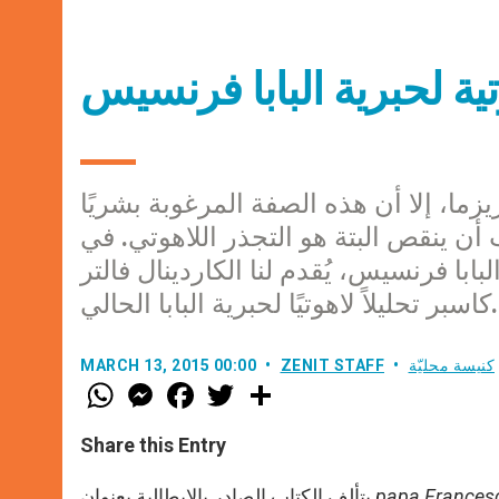
ة لحبرية البابا فرنسيس
ا، إلا أن هذه الصفة المرغوبة بشريًا
أن ينقص البتة هو التجذر اللاهوتي. في
با فرنسيس، يُقدم لنا الكاردينال فالتر
كاسبر تحليلاً لاهوتيًا لحبرية البابا الحالي.
كنيسة محليّة
ZENIT STAFF
MARCH 13, 2015 00:00
W
M
F
T
S
h
e
a
w
h
a
s
c
i
a
t
s
e
t
r
Share this Entry
s
e
b
t
e
A
n
o
e
p
g
o
r
papa Francesco
يتألف الكتاب الصادر بالإيطالية بعنوان