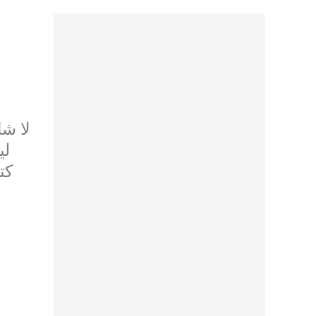
لا شك
لي
كت