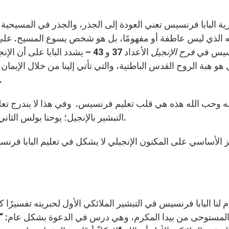
ية البابا فرنسيس تعني العودة إلى الجذر، والجذر في المسيحية 
ه الذي ليس عاطفة أو مفهومًا، بل هو شخص يسوع المسيح. على خ
سيس في
فرح الإنجيل
الأعداد 37 و 43 – يشدد البابا ع
 هو هبة الروح القدس الباطنية، والتي تأتي إلينا من خلال الإيمان 
تقودنا نحو ما هو أساسي، نحو هبة النعمة ونح
لله وحب الله هذه هي قلب تعليم فرنسيس. وفي هذا لا يندرج تعل
التبشير بالإنجيل؛ يوحنا بولس الثاني، رسالة الفادي؛ بندكتس السادس عشر، باب الإيمان).
ز الأساسي على المكنون الإنجيلي لا يشكل في تعليم البابا فرنسي
م لنا البابا فرنسيس في التبشير الملائكي الأول لحبريته تفسيرًا
لمستوحى من بيدا المكرم، وهي درس في الدعوة بشكل عام: “إذ