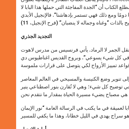
p
e
k
ل في مطلع الكتاب أن “الجدة المفاجئة التي حملها هذا البابا لا
r
 دومًا ومع ذلك فهي تستمر بإدهاشنا”. فالإنجيل الأبدي
التجديد الجذري
ينقل الجمر لا الرماد. يأتي فرنسيس من مدرس لاهوت
يته وفي كل شيء يسوعي”. وبروح القديس اغناطيوس دي
 تنوير وضع الكنيسة والمسيحي في العالم المعاصر
بغي توضيح كل شيء؛ وهي لا تُقارن بنور اصطناعي ينير
في ما يكتب في الرسالة العامة “نور الإيمان” (Lumen fidei) التي أصدرها مع البابا بندكتس