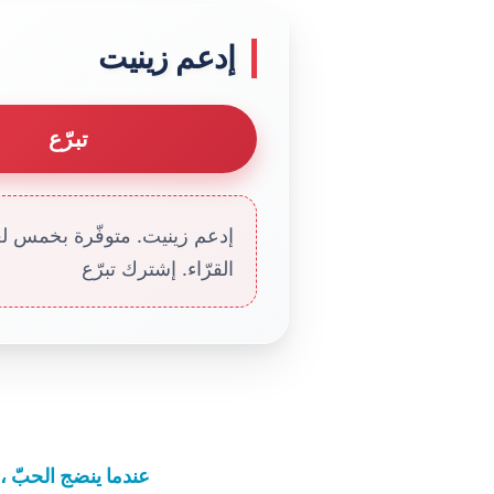
إدعم زينيت
تبرّع
إدعم زينيت. متوفّرة بخمس لغا
القرّاء. إشترك تبرّع
عندما ينضج الحبّ ، ي