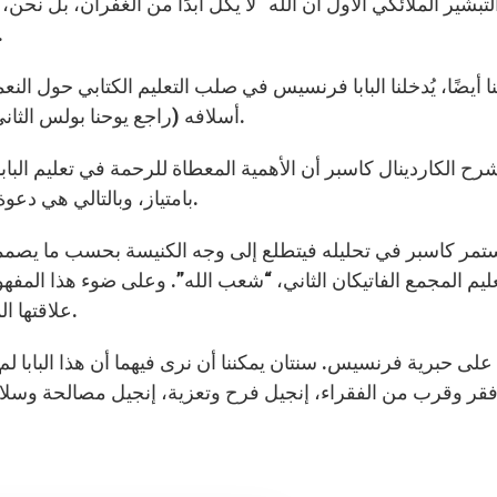
لتبشير الملائكي الأول أن الله “لا يكلّ أبدًا من الغفران، بل نحن
الأكويني أن الرحمة هي وجه الله 
ا أيضًا، يُدخلنا البابا فرنسيس في صلب التعليم الكتابي حول 
أسلافه (راجع يوحنا بولس الثاني، الرحمة الإلهية وبندكتس السادس عشر، الله محبة).
رح الكاردينال كاسبر أن الأهمية المعطاة للرحمة في تعليم البابا
بامتياز، وبالتالي هي دعوة مباشرة إلى الانصباب على الله في وجهه المسيحاني.
تمر كاسبر في تحليله فيتطلع إلى وجه الكنيسة بحسب ما يصم
ليم المجمع الفاتيكان الثاني، “شعب الله”. وعلى ضوء هذا المفهوم 
علاقتها المسكونية بالمسيحيين الآخرين وعلاقتنا بالأديان الأخرى.
على حبرية فرنسيس. سنتان يمكننا أن نرى فيهما أن هذا البابا
فقر وقرب من الفقراء، إنجيل فرح وتعزية، إنجيل مصالحة وسلا