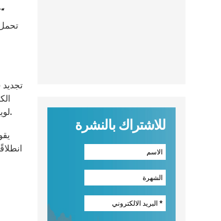
تحمل م
تجديد 
الك
لويولا، لا ينطلق فرنسيس من العقيدة، بل من الواقع ويطبق عليها قواعد تمييز الأرواح لكي يتوصل على قرارات ملموسة.
للاشتراك بالنشرة
يقو
انطلاق