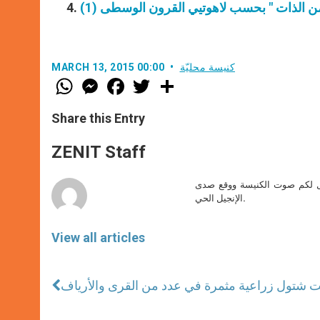
 من الذات " بحسب لاهوتيي القرون الوسطى (1)
كنيسة محليّة
MARCH 13, 2015 00:00
W
M
F
T
S
h
e
a
w
h
a
s
c
i
a
t
s
e
t
r
Share this Entry
s
e
b
t
e
A
n
o
e
p
g
o
r
ZENIT Staff
p
e
k
r
صل لكم صوت الكنيسة ووقع صدى
الإنجيل الحي.
View all articles
زعت شتول زراعية مثمرة في عدد من القرى والأرياف