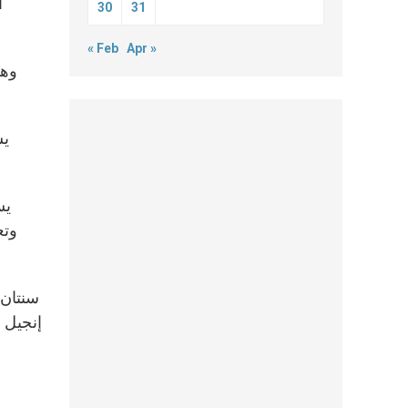
ا
30
31
« Feb
Apr »
وهن
يش
يس
وتع
سنتان 
إنجيل 