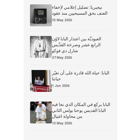
نيجيريا: تضليل إعلامي لإخفاء
العنف بحق المسيحيين منذ عقود
15 May 2026
العبوديَّة بين اعتذار البابا لاوُن
الرابع عشر وصرخة القدِّيس
شارل دي فوكو
27 May 2026
البابا: حياة الله قادرة على أن تغيّر
حياتنا
1 Jun 2026
البابا يركع في المكان الذي نجا فيه
البابا القديس يوحنا بولس الثاني
من محاولة اغتيال
13 May 2026