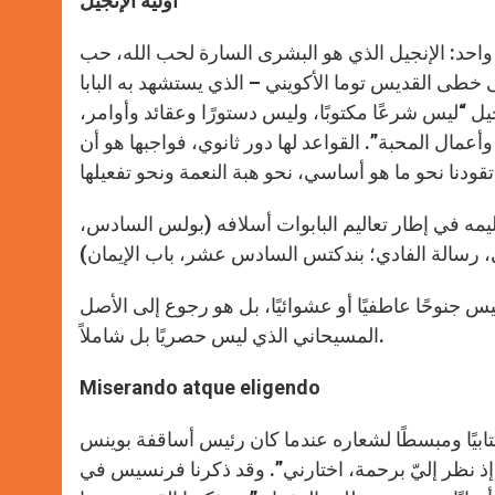
أولية الإنجيل
واحد: الإنجيل الذي هو البشرى السارة لحب الله، حب
طى القديس توما الأكويني – الذي يستشهد به البابا
لى أن الإنجيل “ليس شرعًا مكتوبًا، وليس دستورًا وعقائد وأوامر،
وأعمال المحبة”. القواعد لها دور ثانوي، فواجبها هو أن
و تفعيلها.
يمه في إطار تعاليم البابوات أسلافه (بولس السادس،
س جنوحًا عاطفيًا أو عشوائيًا، بل هو رجوع إلى الأصل
المسيحاني الذي ليس حصريًا بل شاملاً.
Miserando atque eligendo
 كتابيًا ومبسطًا لشعاره عندما كان رئيس أساقفة بوينس
 نظر إليّ برحمة، اختارني”. وقد ذكرنا فرنسيس في