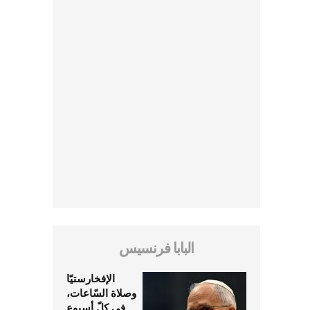
البابا فرنسيس
الإفخارستيّا
وصلاة السّاعات،
في كلّ أسبوع