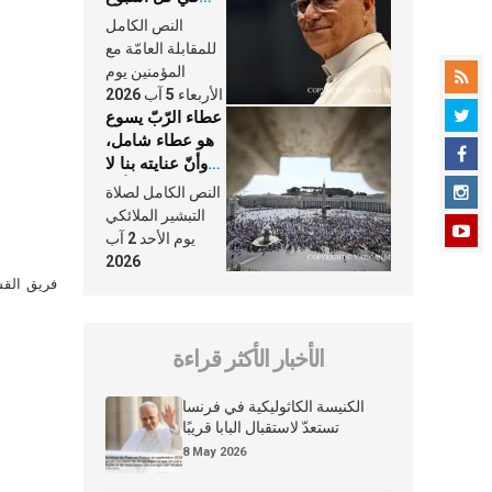
وكلّ يوم، هما
النص الكامل
النَّفَس في حياة
للمقابلة العامّة مع
الكنيسة
المؤمنين يوم
الأربعاء 5 آب 2026
عطاء الرّبّ يسوع
هو عطاء شامل،
وأنّ عنايته بنا لا
تغيب عنّا أبدًا
النص الكامل لصلاة
التبشير الملائكي
يوم الأحد 2 آب
2026
فريق القس
الأخبار الأكثر قراءة
الكنيسة الكاثوليكية في فرنسا
تستعدّ لاستقبال البابا قريبًا
8 May 2026