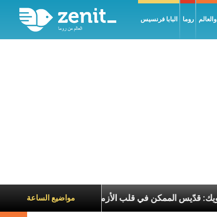
العالم
روما
البابا فرنسيس
لبطريرك الحويك: قدّيس الممكن في قلب الأزمات
تجلّ
مواضيع الساعة