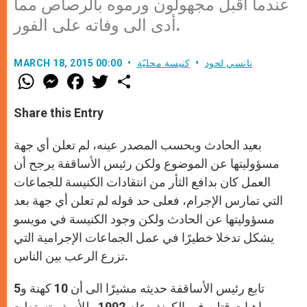
عندما أقبل مجهولون ورموه بالرصاص مما
أدى الى وفاته على الفور.
نانسي لحود
كنيسة محليّة
MARCH 18, 2015 00:00
W
M
F
T
S
h
e
a
w
h
a
s
c
i
a
t
s
e
t
r
Share this Entry
s
e
b
t
e
A
n
o
e
p
g
o
r
بعيد الحادث وبحسب المصدر عينه، لم تعلن أي جهة
p
e
k
r
مسؤوليتها عن الموضوع ولكن رئيس الأساقفة يرجح أن
العمل كان بدافع الثأر من انتقادات الكنيسة للجماعات
التي تمارس الإجرام، فعلى حد قوله لم تعلن أي جهة بعد
مسؤوليتها عن الحادث ولكن وجود الكنيسة في مويسو
يشكل تدخلا خطيرًا في عمل الجماعات الإجرامية التي
تزرع الرعب بين الناس.
تابع رئيس الأساقفة حديثه مشيرًا الى أن 10 كهنة و5
راهبات قتلن في الكونغو عام 1992 وللأسف تستطيع