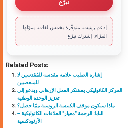
تبرّع
إدعم زينيت. متوفّرة بخمس لغات، يموّلها
القرّاء. إشترك تبرّع
Related Posts:
إشارة الصليب علامة مقدسة للمُقدسين لا
للمتعصبين
المركز الكاثوليكي يستنكر العمل الإرهابي ويدعو إلى
تعزيز الوحدة الوطنية
ماذا سيكون موقف الكنيسة الروسية ممّا حصل؟
البابا: الرحمة "معيار" العلاقات الكاثوليكية –
الأرثوذكسية