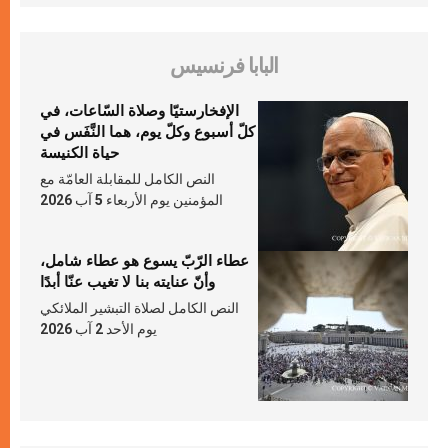
البابا فرنسيس
الإفخارستيّا وصلاة السّاعات، في
كلّ أسبوع وكلّ يوم، هما النَّفَس في
حياة الكنيسة
النص الكامل للمقابلة العامّة مع
المؤمنين يوم الأربعاء 5 آب 2026
عطاء الرّبّ يسوع هو عطاء شامل،
وأنّ عنايته بنا لا تغيب عنّا أبدًا
النص الكامل لصلاة التبشير الملائكي
يوم الأحد 2 آب 2026