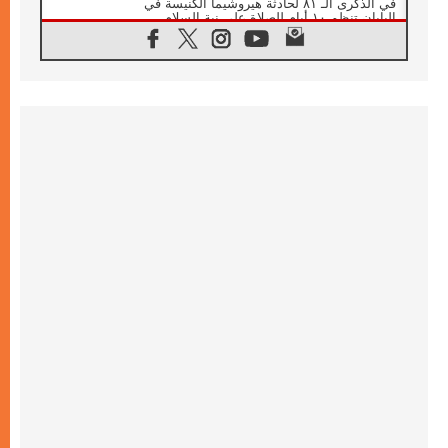
في الذكرى الـ ٨١ لحادثة هيروشيما الكنيسة في
اليابان تنظم ١٠ أيام للصلاة على نية السلام
07.08.2026
الكنيسة في الأوروغواي: زيارة البابا ستعزز
الإيمان والرجاء
06.08.2026
الاجتماع الشهري للمطارنة الموارنة
06.08.2026
الكاردينال روسي: زيارة البابا لاوُن إلى الأرجنتين
هي تكريم للبابا فرنسيس
06.08.2026
زيارة البابا إلى البيرو ستكون زمن نعمة ومصالحة
ورجاء
06.08.2026
الكاردينال بارولين في المكسيك: علينا أن نكون
حاضرين إلى جانب المهمشين والمهاجرين
والأجانب
06.08.2026
البابا لاوُن الرابع عشر للشباب في أسيزي:
"أوروبا والعالم يبحثان اليوم عن قديسين جُدد
فيكم"