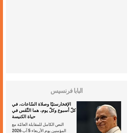
البابا فرنسيس
الإفخارستيّا وصلاة السّاعات، في
كلّ أسبوع وكلّ يوم، هما النَّفَس في
حياة الكنيسة
النص الكامل للمقابلة العامّة مع
المؤمنين يوم الأربعاء 5 آب 2026