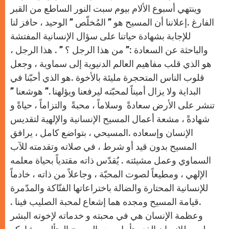
وينتهي أسبوع الألام بيوم سبت النور الساطع من القبر
الفارغ .إعلاننا أن المسيح هو ” المُخلّص ” الوحيد ، حافز لنا
للإجابة بشهادة حياتنا على سؤال الإنسانية المفتشة
والباحثة عن السعادة :” من هذا الرجل ؟ ” . هذا الرجل ،
هو الذي قلب مفاهيم العالم الدنيوية إلى سماوية ، وجعل
قلوب الناس المتحجرة مليئة بالأخوة .هو الذي أحبّنا في
البداية ولا يزال أميناً لمحبّته ليرفعنا ويؤلهنا .” هوشعنا ”
تنشر على الأرض سعادةً وسلاماً ، محبةً والتزاماً ، حياةً و
شهادةً ، مشعة أعمال المسيح الإنسانية والإلهية لتقديس
الإنسان وإسعاده .المسيحي ، بتواضع كامل ، يرافق
المسيح بدون قيد أو شرط ، في صلاته وتقدمته للآب
السماوي وعمل مشيئته . يُقدّس ذاته مقتدياً بحياة معلمه
الإلهي ، ومطيعاً لصوت المحبّة ، وجاعلاً من ذاته ، خادماً
للإنسانية المحتارة والضالة باختراعاتها الفتّاكة والمدّمرة
.قيامة المسيح ومجده هما إشعاع لمحبة الصليب فينا .
وعظمة الإنسان هي في محبته و خدماته لإخوته البشر