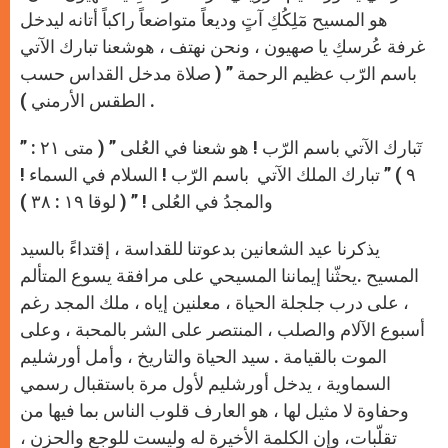
p
e
k
r
هو المسيح مٓلِكُكِ آتٍ وديعاً متواضعاً راكباً أتانه ليدخل
غرفة عُرسكِ يا صهيون ، ونحن نهتف ، هوشعنا تبارك الآتي
باسم الرّب عظيم الرحمة ” ( صلاة مدخل القداس حسب
الطقس الأرمني ) .
” تٓبارك الآتي باسم الرّب ! هو شعنا في العُلى ” ( متى ٢١ :
٩ ) ” تبارك الملك الآتي باسم الرّب ! السلام في السماء !
والمجدُ في العُلى ! ” ( لوقا ١٩ : ٣٨ )
يذكرنا عيد الشعانين بدعوتنا للقداسة ، إقتداءً بالسيد
المسيح .يحثّنا إيماننا المسيحي على مرافقة يسوع المتألم
، على درب جلجلة الحياة ، معلنين إياه ، ملك المجد رغم
أسبوع الآلام والصلب ، المنتصر على الشر بالمحبة ، وعلى
الموت بالقيامة . سيد الحياة والتاريخ ، وأمل أورشليم
السماوية ، يدخل أورشليم لأول مرة باستقبال رسمي
وحفاوة لا مثيل لها ، هو العارف قلوب الناس بما فيها من
تقلّبات، وإن الكلمة الأخيرة له وليست للوجع والحزن ،