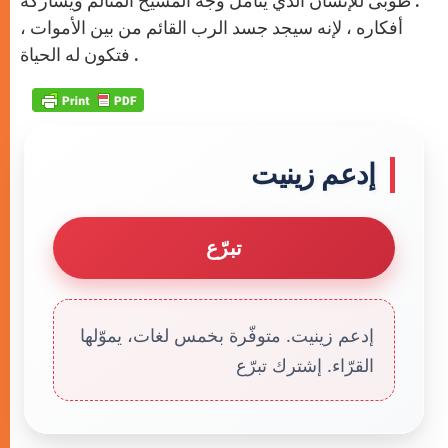
. طوبى للإنسان الذي يتأمل وجه المسيح المتألم ويشاركه
أفكاره ، لإنه سيجد جسد الرب القائم من بين الأموات ،
فتكون له الحياة .
إدعم زينيت
تبرّع
إدعم زينيت. متوفّرة بخمس لغات، يموّلها
القرّاء. إشترك تبرّع