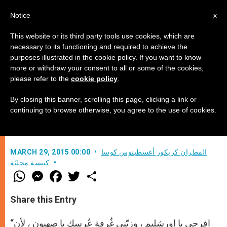
AR
Notice
x
This website or its third party tools use cookies, which are
necessary to its functioning and required to achieve the
purposes illustrated in the cookie policy. If you want to know
المسيح مٓلِكُكِ آتٍ وديعاً متواضعاً راكباً
more or withdraw your consent to all or some of the cookies,
please refer to the
cookie policy
.
أتانه ليدخل غرفة عُرسكِ يا صهيون
By closing this banner, scrolling this page, clicking a link or
continuing to browse otherwise, you agree to the use of cookies.
أحد الشعانين
المطران كريكور أغسطينوس كوسا
MARCH 29, 2015 00:00
كنيسة محليّة
W
M
F
T
S
h
e
a
w
h
a
s
c
i
a
t
s
e
t
r
Share this Entry
s
e
b
t
e
A
n
o
e
p
g
o
r
“افرحي يا اورشليم ، وزيّني غُرفة عُرسكِ يا صهيون ، لأن