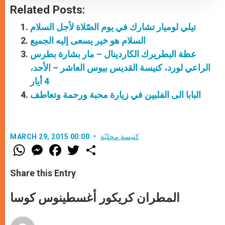
Related Posts:
تيلي لوميار تشارك في يوم الصّلاة لأجل السلام
السلام هو خير يسعى إليه الجميع
عظة البطريرك الكاردينال – مار بشارة بطرس
الراعي لورد، كنيسة القديس بيوس العاشر – الأحد،
4 أيار
البابا الى الفلبين في زيارة محبة ورحمة وتعاطف
كنيسة محليّة
MARCH 29, 2015 00:00
W
M
F
T
S
h
e
a
w
h
a
s
c
i
a
t
s
e
t
r
Share this Entry
s
e
b
t
e
A
n
o
e
p
g
o
r
المطران كريكور أغسطينوس كوسا
p
e
k
r