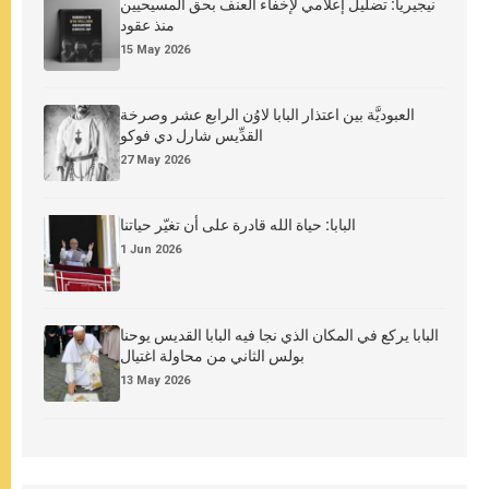
نيجيريا: تضليل إعلامي لإخفاء العنف بحق المسيحيين
منذ عقود
15 May 2026
العبوديَّة بين اعتذار البابا لاوُن الرابع عشر وصرخة
القدِّيس شارل دي فوكو
27 May 2026
البابا: حياة الله قادرة على أن تغيّر حياتنا
1 Jun 2026
البابا يركع في المكان الذي نجا فيه البابا القديس يوحنا
بولس الثاني من محاولة اغتيال
13 May 2026