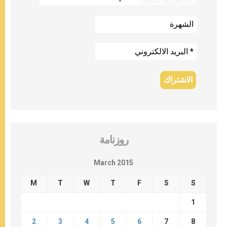
للاشتراك بالنشرة
روزنامة
March 2015
M
T
W
T
F
S
S
1
2
3
4
5
6
7
8