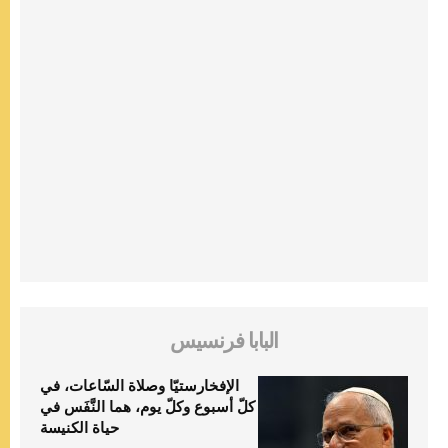
البابا فرنسيس
الإفخارستيّا وصلاة السّاعات، في
كلّ أسبوع وكلّ يوم، هما النَّفَس في
حياة الكنيسة