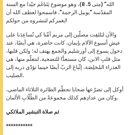
الله” (متى 5، 8)، وهو موضوع يَتَناغَم جيّدا مع السنة
المقدّسة “يوبيل الرحمة”. فاسمحوا لعطف الله أن
يغمركم لتنشروه من حولكم!
والآن لنَلتَفِت مصلّين إلى مريم أمِّنا كي تُساعِدَنا على
عيشِ أسبوع الآلام بإيمان. كانت حاضرة، هي أيضًا، عند
دخول يسوع إلى أورشليم والجمع يهتف له؛ ولكن قلبها،
مثل قلبِ الابن، كان مستعدًّا للتضحية. لنتعلّم منها، هي
العذراء المُخلِصَة، إتِّباعَ الربّ أيضًا حينما تؤدّي دربه إلى
الصليب.
أوكل إلى تضرّعها ضحايا تحطّم الطائرة الثلاثاء الماضي،
وكان من عدادِهم كذلك مجموعةً من الطُلّابِ الألمان.
ثم صلاة التبشير الملائكي
***********