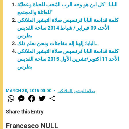
البابا: "كل ابن هو وجه الرب المُحب للحياة وعطيّة
للعائلة والمجتمع"
كلمة قداسة البابا فرنسيس صلاة التبشير الملائكي
الأحد، 09 فبراير / شباط 2014 ساحة القديس
بطرس
البابا: إلهنا إله مفاجئات ونحن نعلم ذلك…
كلمة قداسة البابا فرنسيس صلاة التبشير الملائكي
الأحد 11 اكتوبر/تشرين الأول 2015 ساحة القديس
بطرس
صلاة التبشير الملائكي
MARCH 30, 2015 00:00
W
M
F
T
S
h
e
a
w
h
a
s
c
i
a
t
s
e
t
r
Share this Entry
s
e
b
t
e
A
n
o
e
p
g
o
r
Francesco NULL
p
e
k