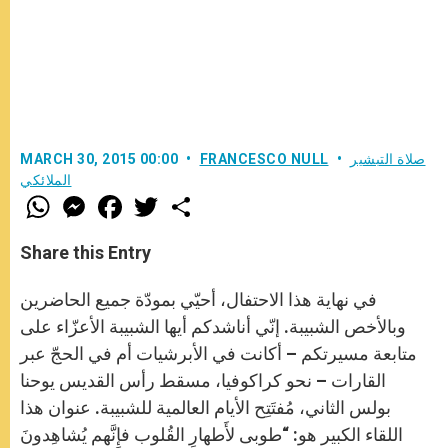
صلاة التبشير
FRANCESCO NULL
MARCH 30, 2015 00:00
الملائكي
W
M
F
T
S
h
e
a
w
h
a
s
c
i
a
t
s
e
t
r
Share this Entry
s
e
b
t
e
A
n
o
e
p
g
o
r
في نهاية هذا الاحتفال، أحيّي بمودّة جميع الحاضرين
p
e
k
r
وبالأخص الشبيبة. إنّي أناشدكم أيها الشبيبة الأعزّاء على
متابعة مسيرتكم – أكانت في الأبرشيات أم في الحجّ عبر
القارات – نحو كراكوفيا، مسقط رأس القديس يوحنا
بولس الثاني، مُفتَتِح الأيام العالمية للشبيبة. عنوان هذا
اللقاء الكبير هو: “طوبى لأَطهارِ القُلوب فإِنَّهم يُشاهِدونَ