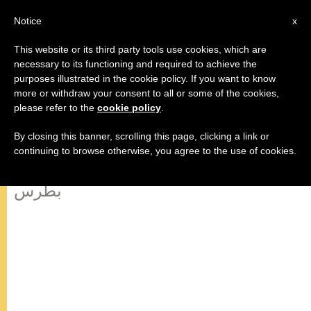
AR
Notice
x
This website or its third party tools use cookies, which are
necessary to its functioning and required to achieve the
purposes illustrated in the cookie policy. If you want to know
كلمة قداسة البابا فرنسيس صلاة
more or withdraw your consent to all or some of the cookies,
please refer to the
cookie policy
.
التبشير الملائكي أحد الشعانين
By closing this banner, scrolling this page, clicking a link or
continuing to browse otherwise, you agree to the use of cookies.
29 مارس / آذار 2015 ساحة القديس
بطرس