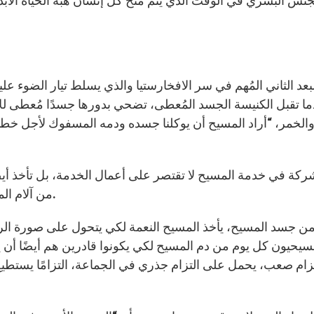
جنس البشري في الوقت الذي يتم منح كل إنسان هبة الحياة الأ
بعد الثاني المُهم في سر الافخارستيا والذي يسلط تيار الضوء ع
ما تقبل الكنيسة الجسد المُعطى، تضحي بدورها جسدًا مُعطى ل
والخمر، “أراد المسيح أن يوكلنا جسده ودمه المسفوك لأجل خطا
ركة في خدمة المسيح لا تقتصر على أعمال الخدمة، بل تأخذ أيض
من آلام المسيح لأجل جسده الذي هو الكنيسة (راجه كول 1، 24).
ن جسد المسيح، يأخذ المسيح النعمة لكي يتحول على صورة الرب
سيحيون كل يوم من دم المسيح لكي يكونوا قادرين هم أيضًا أن ي
تزام صعب، يحمل على التزام جذري في الجماعة، التزامًا يستط