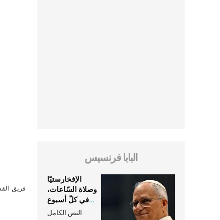
البابا فرنسيس
الإفخارستيّا
فريق القس
وصلاة السّاعات،
في كلّ أسبوع
وكلّ يوم، هما
النص الكامل