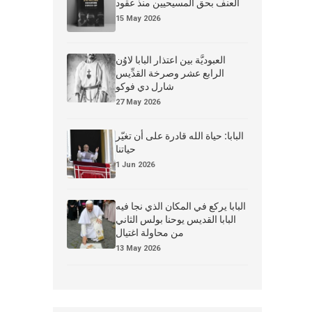
العنف بحق المسيحيين منذ عقود
15 May 2026
العبوديَّة بين اعتذار البابا لاوُن
الرابع عشر وصرخة القدِّيس
شارل دي فوكو
27 May 2026
البابا: حياة الله قادرة على أن تغيّر
حياتنا
1 Jun 2026
البابا يركع في المكان الذي نجا فيه
البابا القديس يوحنا بولس الثاني
من محاولة اغتيال
13 May 2026