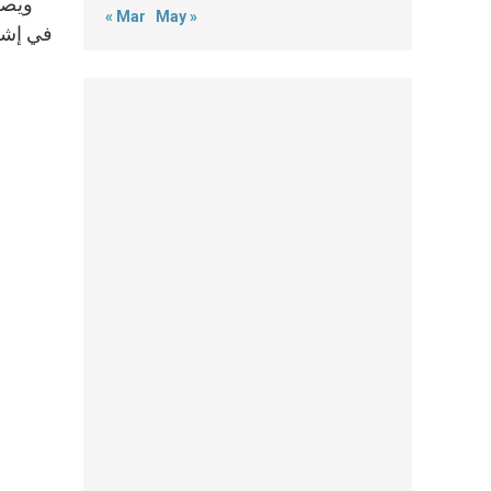
ويصل
« Mar
May »
في إشعا