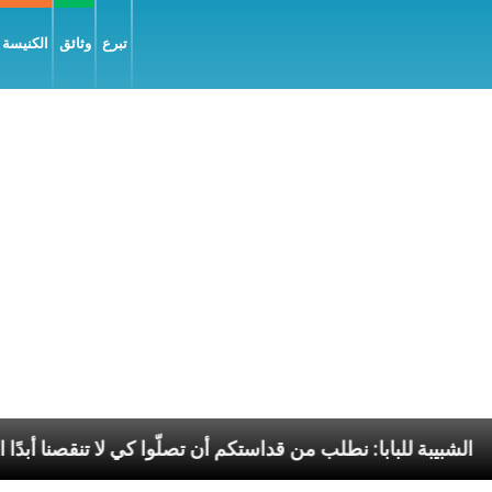
تبرع
وثائق
الكنيسة و
ّلام
الشبيبة للبابا: نطلب من قداستكم أن تصلّوا كي لا 