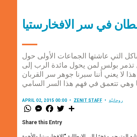
بطان في سر الافخارستيا
شاكل التي عاشتها الجماعات الأولى حول
ل تذمر بولس لمن يحول مائدة الرب إلى
هذا لا يعني أننا سبرنا جوهر سر القربان
روحانيّة
ZENIT STAFF
APRIL 02, 2015 00:00
W
M
F
T
S
h
e
a
w
h
a
s
c
i
a
t
s
e
t
r
Share this Entry
s
e
b
t
e
A
n
o
e
p
g
o
r