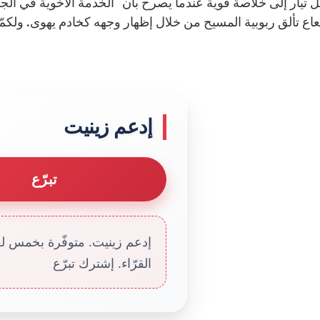
 تيار إلى خلاصة قوية عندما يصرح بأن “الخدمة الأخوية في الج
ع تألق ربوبية المسيح من خلال إظهار وجهه كخادم يهوى. ولكمّ ن
إدعم زينيت
تبرّع
إدعم زينيت. متوفّرة بخمس لغا
القرّاء. إشترك تبرّع