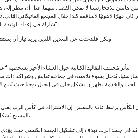
ر كان خبيرًا لاهوتيًا لأساقفة كندا خلال المجمع الفاتيكاني الثاني
شارك في إعداد الوثيقة المسكونية “المعمودية، الافخارستيا، الخدمة (الكهنوت)”.
ولكن فلنتحدث عن البعدين اللذين يريد تيار أن يستنتجهما من واقع الافخارستيا الكتابي والتقليدي-اللاهوتي.
تتأثر مُختلف التقاليد الكتابية حول العشاء الأخير بشخصية “ع
فخارستيا، يُدخل يسوع تلاميذه في جماعة تعايش وشراكة ذات طب
لحب والخدمة يظهران بشكل جلي في إنجيل يوحنا حيث يُبين الإن
ن الكأس يرتبط عادة بالمصير، إن الاشتراك في كأس الرب يعني 
المسيح يُشكل استباقًا اسكاتولوجيًا لوليمة السماء (راجع لو 22، 30).
ة في جسد الرب تهدف إلى تشكيل الجسد الكنسي حيث يؤدي الخُب