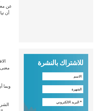
أن تيا
الا
للاشتراك بالنشرة
معنى ا
وبما أ
الشرك