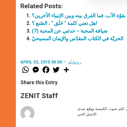
Related Posts:
وّة الآب، فما الفرق بينه وبين الإنبياء الأخرين؟
هل تعني كلمة " خَلَق " ، الصُنع ؟!
ضيافة المحبة – حدثني عن المحبة (7)
الحريّة في الكتاب المقدّس والإيمان المسيحيّ
روحانيّة
APRIL 02, 2015 00:00
W
M
F
T
S
h
e
a
w
h
a
s
c
i
a
t
s
e
t
r
Share this Entry
s
e
b
t
e
A
n
o
e
p
g
o
r
ZENIT Staff
p
e
k
r
صل لكم صوت الكنيسة ووقع صدى
الإنجيل الحي.