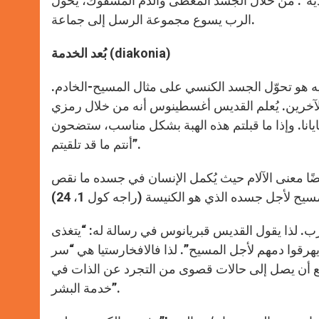
بدية”. من خلال الجسد المعطى والدم المسفوك، يحول
الرب يسوع مجموعة الرسل إلى جماعة.
)
diakonia
بُعد الخدمة (
ليه هو تحوّل الجسد الكنسي على مثال المسيح-الخادم.
لآخرين. يُعلم القديس أغسطينوس أنه من خلال رمزي
يانا. وإذا ما قبلتم هذه الهبة بشكل مناسب، ستضحون
أنتم ما قد تلقيتم”.
ًا معنى الآلام حيث يُكمل الإنسان في جسده ما نقص
. لذا يقول القديس قبريانوس في رسالة له: “يتغذى
هرقوا دمهم لأجل المسيح”. لذا فالافخارستيا هي “سر
يع أن يصل إلى حالات قصوى من التجرد عن الذات في
خدمة البشر”.