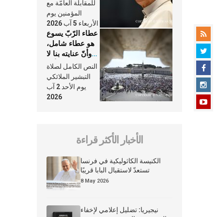
النَّفَس في حياة
للمقابلة العامّة مع
الكنيسة
المؤمنين يوم
الأربعاء 5 آب 2026
عطاء الرّبّ يسوع
هو عطاء شامل،
وأنّ عنايته بنا لا
تغيب عنّا أبدًا
النص الكامل لصلاة
التبشير الملائكي
يوم الأحد 2 آب
2026
الأخبار الأكثر قراءة
الكنيسة الكاثوليكية في فرنسا
تستعدّ لاستقبال البابا قريبًا
8 May 2026
نيجيريا: تضليل إعلامي لإخفاء