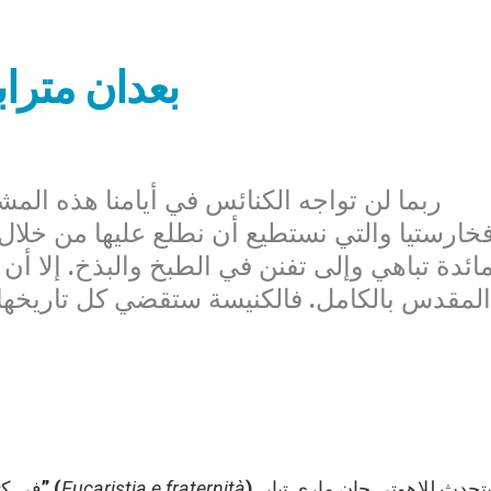
بعدان مترا
ربما لن تواجه الكنائس في أيامنا هذه الم
فخارستيا والتي نستطيع أن نطلع عليها من خلا
ائدة تباهي وإلى تفنن في الطبخ والبذخ. إلا أن 
) يتحدث للاهوتي جان ماري تِيار
Eucaristia e fraternità
في كتابه المترجم مؤخرًا إلى الإيطالية “الافخارستيا والأخوة” (