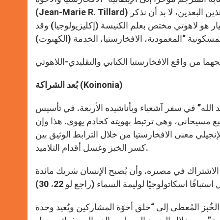
p
e
k
(Jean-Marie R. Tillard) عن معنين هامين للافخارستيا لا يمكن الفصل بينهما. قبل أن ننظر إلى هذين البعدين، لا بد أن نذكر
r
. تيار هو لاهوتي مختص بعلم الكنيسة (إكليزيولوجيا) وقد
)
Koinonia
(
بُعد الشراكة
بد الله” في سفر آشعياء وبأناشيده الأربعة. في تأسيس
ع مسيحاني، وهي ترتبط بهويته كخادم يهوى. هذا وإن
جيلي معنى الافخارستيا من خلال الترابط الوثيق بين
كسر الخبز وغسل أقدام التلاميذ.
الاشتراك في مصيره. وأن يُصبح الإنسان شريك مائدة
ز المُعطى إلى “خلق أخوّة المشاركين ويُعيد وحدة