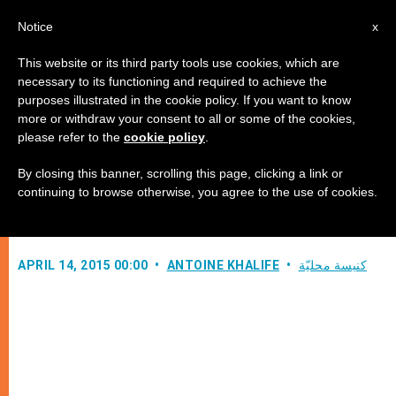
AR
Notice
x
This website or its third party tools use cookies, which are
necessary to its functioning and required to achieve the
purposes illustrated in the cookie policy. If you want to know
"أمنا والدةُ الله، العذراءُ مريم، كانت
more or withdraw your consent to all or some of the cookies,
please refer to the
cookie policy
.
متيقّنةً تمامًا من القيامة."
By closing this banner, scrolling this page, clicking a link or
continuing to browse otherwise, you agree to the use of cookies.
نص للقديس منصور فيرّيه (١)
كنيسة محليّة
ANTOINE KHALIFE
APRIL 14, 2015 00:00