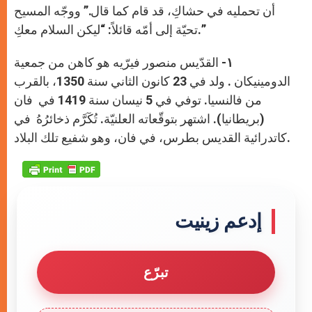
أن تحمليه في حشاكِ، قد قام كما قال.” ووجّه المسيح
تحيّة إلى أمّه قائلاً: “ليكن السلام معكِ.”
١-
القدّيس منصور فيرّيه هو كاهن من جمعية
الدومينيكان . ولد في 23 كانون الثاني سنة 1350، بالقرب
من فالنسيا. توفي في 5 نيسان سنة 1419 في فان
(بريطانيا). اشتهر بتوقّعاته العلنيّة. تُكٓرَّم ذخائرُهُ في
كاتدرائية القديس بطرس، في فان، وهو شفيع تلك البلاد.
إدعم زينيت
تبرّع