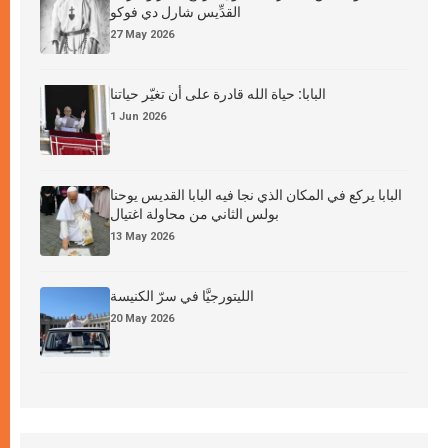
القدِّيس شارل دي فوكو
27 May 2026
البابا: حياة الله قادرة على أن تغيّر حياتنا
1 Jun 2026
البابا يركع في المكان الذي نجا فيه البابا القديس يوحنا
بولس الثاني من محاولة اغتيال
13 May 2026
الليتورجيَّا في سرّ الكنيسة
20 May 2026