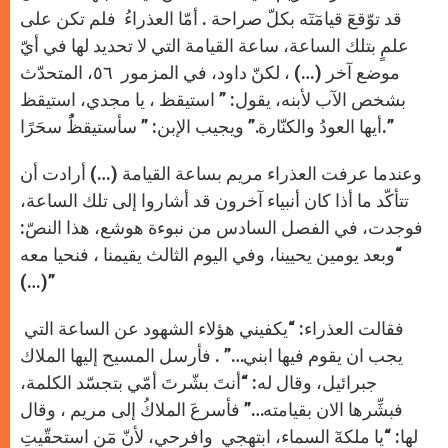
p
e
k
r
قد توّقعٓ قيامٓتٓه بكلّ صراحة . أمّا العذراءُ فلم تكن على
علمٍ بتلك الساعة، ساعة القيامة التي لا تحديد لها في أيّ
موضع آخر (…) ، لكنّ داود، في المزمور ٥٦، المتحدّث
بشخص الآب لأبنه، يقول: ” استيقظ ، يا مجدي، استيقظ
أيها العودُ والكنّارة.” ويجيب الإبن: ” سأستيقظًُ سحَرًا.”
وعندما عرفت العذراء مريم بساعة القيامة (…) أرادت أن
تتأكّد ما أذا كان أنبياء آخرون قد أشاروا إلى تلك الساعة،
فوجدت، في الفصل السادس من نبوءة هوشع، هذا النصّ:
“وبعد يومين يحيينا، وفي اليوم الثالث يقيمنا ، فنحيا معه
(…)”
فقالت العذراء: “يكفيني هؤلاء الشهود عن الساعة التي
يجب ان يقوم فيها ابني…” . فأرسل المسيح إليها الملاك
جبرائيل، وقال له: “أنتَ بشّرتَ أمّي بتجسّد الكلمة،
فبشِّرها الان بقيامته…” فأسرعَ الملاكُ إلى مريم ، وقال
لها: “يا ملكةٓ السماء، ابتهجي وافرحي، لأنّ مٓن استحقّيتِ