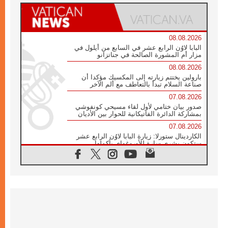
08.08.2026
البابا لاوُن الرابع عشر في السابع من أيلول في
مزار أم المشورة الصالحة في جناتزانو
08.08.2026
بارولين يختتم زيارته إلى المكسيك مؤكدا أن
صناعة السلام تبدأ بالتعاطف مع ألم الآخر
07.08.2026
صدور بيان ختامي لأول لقاء مسيحي كونفوشي
بمشاركة الدائرة الفاتيكانية للحوار بين الأديان
07.08.2026
الكاردينال ستورلا: زيارة البابا لاوُن الرابع عشر
ستكون بشرى سارة للأوروغواي بأكملها
07.08.2026
الفاتيكان يعلن برنامج الزيارة الرسولية للبابا لاوُن
الرابع عشر إلى فرنسا
07.08.2026
في الذكرى الـ ٨١ لحادثة هيروشيما الكنيسة في
اليابان تنظم ١٠ أيام للصلاة على نية السلام
07.08.2026
الكنيسة في الأوروغواي: زيارة البابا ستعزز