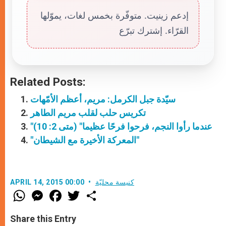
إدعم زينيت. متوفّرة بخمس لغات، يموّلها
القرّاء. إشترك تبرّع
Related Posts:
سيّدة جبل الكرمل: مريم، أعظم الأمّهات
تكريس حلب لقلب مريم الطاهر
"عندما رأوا النجم، فرحوا فرحًا عظيما" (متى 2: 10)
"المعركة الأخيرة مع الشيطان"
كنيسة محليّة
APRIL 14, 2015 00:00
W
M
F
T
S
h
e
a
w
h
a
s
c
i
a
t
s
e
t
r
Share this Entry
s
e
b
t
e