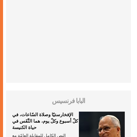
البابا فرنسيس
الإفخارستيّا وصلاة السّاعات، في
كلّ أسبوع وكلّ يوم، هما النَّفَس في
حياة الكنيسة
النص الكامل للمقابلة العامّة مع