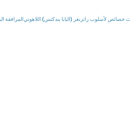
ث خصائص لأسلوب راتزنغر (البابا بندكتس) اللاهوتي
المرافقة الرع