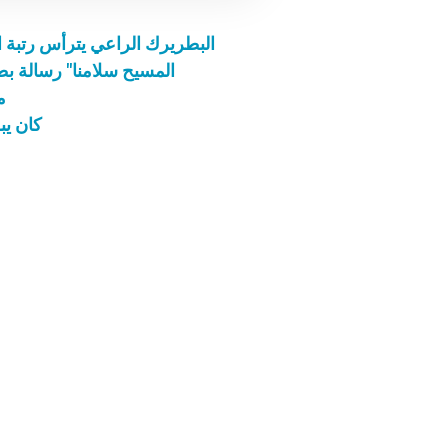
البطريرك الراعي يترأس رتبة الغسل
"المسيح سلامنا" رسالة بط
م
كان يب