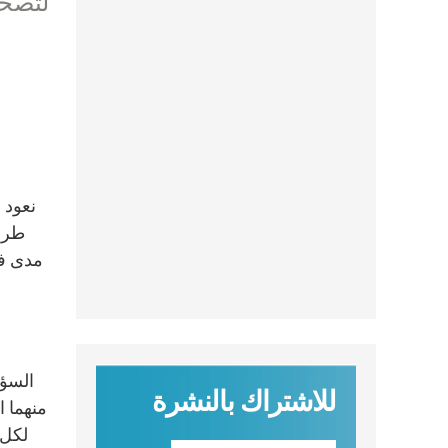
لتصحي
طرحه
مدى فه
السؤا
للاشتراك بالنشرة
منهما 
لكل 