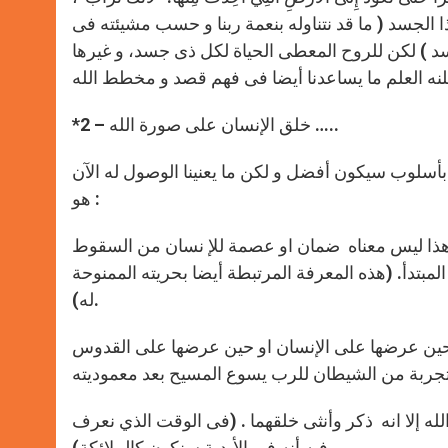
لهذا الجسد ( ما قد نتناوله بنعمة ربنا و حسب مشيئته فى
د ) لكن للروح المعطى الحياة لكل ذى جسد، و غيرها
*2 – خلق الإنسان على صورة الله …..
 بأسلوب سيكون أفضل و لكن ما يعنينا الوصول له الآن
هو :
– هذا ليس معناه ضمان او عصمة للإ نسان من السقوط
مبتدأ. (هذه المعرفة المرتبطة أيضا بحريته الممنوحة
له).
ة حين عرضها على الإنسان او حين عرضها على القدوس
له إلا انه ذكر وأنثى خلقهما . (فى الوقت الذي نعرف
فيه أنه فى الأبدية سنكون كالملائكة) .