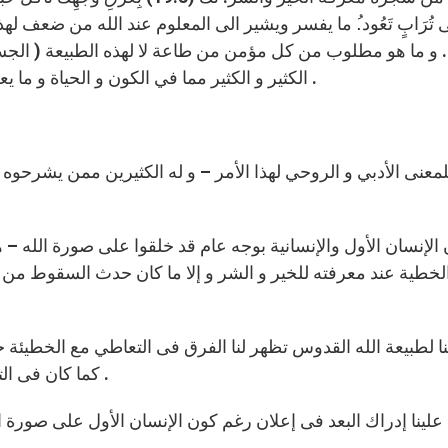
لَى تُرَابٍ تَعُود.ُ ما يفسر ويشير الى المعلوم عند الله من ضعف 
. و ما هو مطلوب من كل مؤمن من طاعة لا لهذه الطبيعة ( الجس
الكثير و الكثير مما في الكون و الحياة و ما يعلنه العلم ما يساعدنا أيضا فى فهم قصد و مخطط الله .
لمعنى الأدبي و الروحي لهذا الأمر – و له الكثيرين ممن يشرحوه
الإنسان الأول والإنسانية بوجه عام قد خلقوا على صورة الله 
خطية عند معرفته للخير و الشر و إلا ما كان حدث السقوط من ال
ا لطبيعة الله القدوس تظهر لنا الفرق فى التعاطي مع الخطيئ
كما كان فى التجربة من الشيطان للرب يسوع المسيح بعد معموديته .
علينا إدراك البعد فى إعلان رغم كون الإنسان الأول على صورة ال