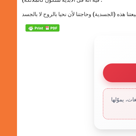
ت، يموّلها