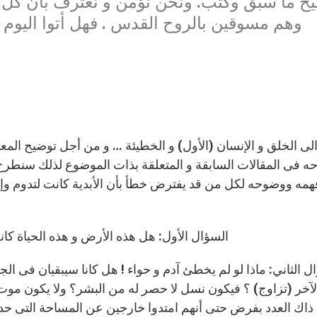
ح ما سبق وكتب. ونحن نؤمن و نعترف بأن كل ك
وهم مسوقين بالروح القدس . فهل أتوا اليوم 
 فى المقالات السابقة و المتعلقة بذات الموضوع لذلك سنطرح
مه ووضوحه لكل من قد يفترض خطأ بأن الأبدية كانت لتدوم وإلى 
السؤال الأول: هل هذه الأرض و هذه الحياة كان
ل الثاني: ماذا لو لم يخطئ آدم و حواء ! هل كانا سيبقيان فى ال
الآخر (تزاوج) ؟ فيكون نسل لا حصر له من البشر؟ ولا يكون م
ذاك العدد بفرض حتى أنهم امتدوا خارجين عن المساحة التى ح