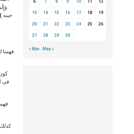
6
7
8
9
10
11
12
وَإِ
13
14
15
16
17
18
19
حينه )
20
21
22
23
24
25
26
27
28
29
30
« Mar
May »
فهمنا ل
كون 
فى ال
فهمن
كذلك 