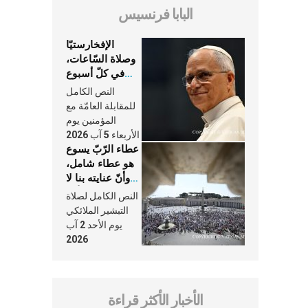
البابا فرنسيس
الإفخارستيّا
وصلاة السّاعات،
في كلّ أسبوع
وكلّ يوم، هما
النص الكامل
النَّفَس في حياة
للمقابلة العامّة مع
الكنيسة
المؤمنين يوم
الأربعاء 5 آب 2026
عطاء الرّبّ يسوع
هو عطاء شامل،
وأنّ عنايته بنا لا
تغيب عنّا أبدًا
النص الكامل لصلاة
التبشير الملائكي
يوم الأحد 2 آب
2026
الأخبار الأكثر قراءة