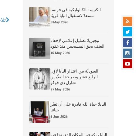
الكنيسة الكاثوليكية في فرنسا
تستعدّ لاستقبال البابا قريبًا
ثلا
8 May 2026
نيجيريا: تضليل إعلامي لإخفاء
العنف بحق المسيحيين منذ عقود
15 May 2026
العبوديَّة بين اعتذار البابا لاوُن
الرابع عشر وصرخة القدِّيس
شارل دي فوكو
27 May 2026
البابا: حياة الله قادرة على أن تغيّر
حياتنا
1 Jun 2026
البابا يركع في المكان الذي نجا فيه