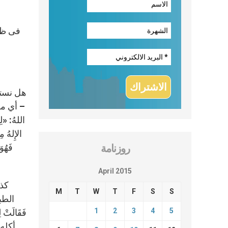
فى ظل 
هل نستطي
الإِلهُ مِ
فَهُ
روزنامة
April 2015
M
T
W
T
F
S
S
1
2
3
4
5
فَقَالَتْ 