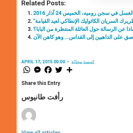
Related Posts:
 في سجن روميه، الخميس 24 آذار 2016
ريرك السريان الكاثوليك الإنطاكي لعيد القيامة
اذا عن الرسالة حول العائلة المنتظرة من البابا؟
صق على الذاهبين إلى القداس… وهو كاهن الآن
كنيسة محليّة
APRIL 17, 2015 00:00
W
M
F
T
S
h
e
a
w
h
a
s
c
i
a
t
s
e
t
r
Share this Entry
s
e
b
t
e
A
n
o
e
p
g
o
r
رأفت طانيوس
p
e
k
r
View all articles