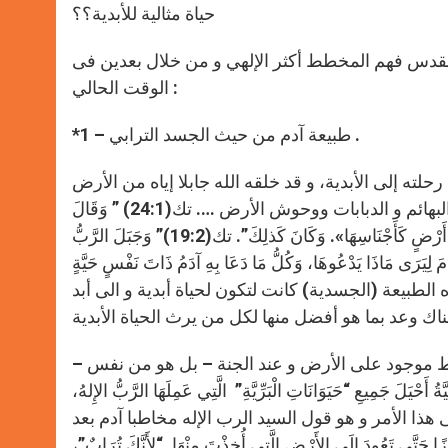
حياة مثالية للأبدية؟؟
القدس فهم المخطط أكثر الإلهي و من خلال بعدين فى
الوقت الحالي :
*1 – طبيعة آدم من حيث الجسد الترابي .
لته إلى الأبدية، و قد خلقه الله جابلا إياه من الأرض
– أي من ذات الطبيعة (الأرض) التى سبق و أن أخرج (خلق) منها جميع البهائم و الدبابات ووحوش الأرض …. تك(24:1) ” وَقَالَ
اللهُ: «لِتُخْرِجِ الأَرْضُ ذَوَاتِ أَنْفُسٍ حَيَّةٍ كَجِنْسِهَا: بَهَائِمَ، وَدَبَّابَاتٍ، وَوُحُوشَ أَرْضٍ كَأَجْنَاسِهَا». وَكَانَ كَذلِكَ”. تك(19:2)” وَجَبَلَ الرَّبُّ
َمَ لِيَرَى مَاذَا يَدْعُوهَا، وَكُلُّ مَا دَعَا بِهِ آدَمُ ذَاتَ نَفْسٍ حَيَّةٍ
ه الطبيعة (الجسدية) كانت لتكون لحياة أبدية و الى أبد
– كذلك لا يجب أن يفوتنا ان الحية المدعو إبليس و الشيطان ليس فقط موجود على الأرض و عند الجنة – بل هو من نفس
 للحياة الأبدية)….. تك (1:3) وَكَانَتِ الْحَيَّةُ أَحْيَلَ جَمِيعِ “حَيَوَانَاتِ الْبَرِّيَّةِ” الَّتِي عَمِلَهَا الرَّبُّ الإِلهُ،
 .وفاصل هام فى هذا الأمر و هو قول السيد الرب الإله مخاطبا آدم بعد
عَرَقِ وَجْهِكَ تَأْكُلُ خُبْزًا حَتَّى تَعُودَ إِلَى الأَرْضِ الَّتِي أُخِذْتَ مِنْهَا. “لأَنَّكَ تُرَابٌ”،