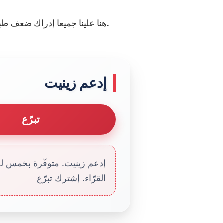
هنا علينا جميعا إدراك ضعف طبيعتنا هذه (الجسدية) وحاجتنا لأن نحيا بالروح لا بالجسد.
إدعم زينيت
تبرّع
إدعم زينيت. متوفّرة بخمس لغا
القرّاء. إشترك تبرّع