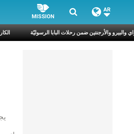
AR
MISSION
أوروغواي والبيرو والأرجنتين ضمن رحلات البابا الرسوليّة
يج