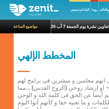
العالم
روما
البابا فرنسيس
ين
عناوين نشرة يوم الجمعة 7 آب 2026: السلام يُبنى بصبر يومًا بعد يوم
مواضيع الساعة
المخطط الإلهي
 انهم معلمين و مبشرين فى برامج لهم
 او إرشاد روحي (الروح القدس) …مما
 أيضا عن الحق فى كلمة الله و الوحي
مات و ما تعنيه حقا و كأنهم أتوا اليوم