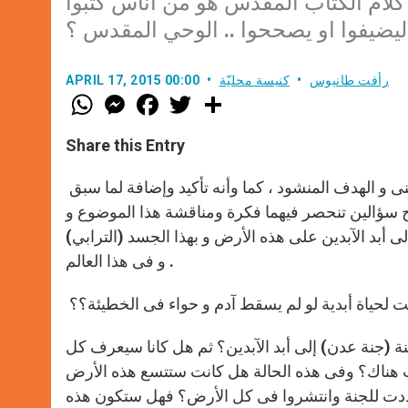
لام الكتاب المقدس هو من أناس كتبوا
ليضيفوا او يصححوا .. الوحي المقدس ؟
رأفت طانيوس
كنيسة محليّة
APRIL 17, 2015 00:00
W
M
F
T
S
h
e
a
w
h
a
s
c
i
a
t
s
e
t
r
Share this Entry
s
e
b
t
e
A
n
o
e
p
g
o
r
نعود الى الخلق و الإنسان (الأول) و الخطيئة … و من أجل توضيح المعنى و الهدف المنشود ، كما وأنه تأكيد وإضافة لما سبق
p
e
k
 سؤالين تنحصر فيهما فكرة ومناقشة هذا الموضوع و
r
أبد الآبدين على هذه الأرض و بهذا الجسد (الترابي)
و فى هذا العالم .
ت لحياة أبدية لو لم يسقط آدم و حواء فى الخطيئة؟؟
جنة (جنة عدن) إلى أبد الآبدين؟ ثم هل كانا سيعرف كل
وت هناك؟ وفى هذه الحالة هل كانت ستتسع هذه الأرض
ددت للجنة وانتشروا فى كل الأرض؟ فهل ستكون هذه