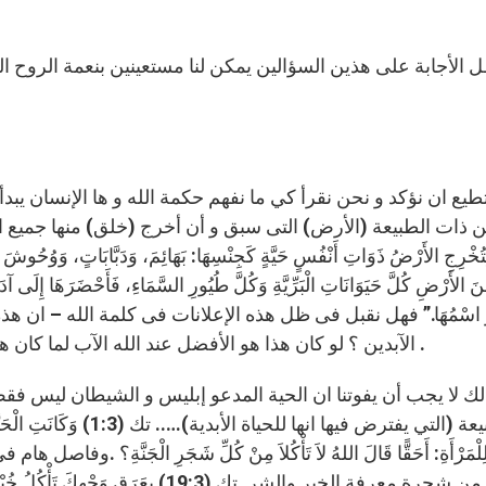
الأجابة على هذين السؤالين يمكن لنا مستعينين بنعمة الروح 
ع ان نؤكد و نحن نقرأ كي ما نفهم حكمة الله و ها الإنسان يبدأ رح
نَ الأَرْضِ كُلَّ حَيَوَانَاتِ الْبَرِّيَّةِ وَكُلَّ طُيُورِ السَّمَاءِ، فَأَحْضَرَهَا إِلَى آد
وَ اسْمُهَا.” فهل نقبل فى ظل هذه الإعلانات فى كلمة الله – ان هذ
الآبدين ؟ لو كان هذا هو الأفضل عند الله الآب لما كان هناك وعد بما هو أفضل منها لكل من يرث الحياة الأبدية .
الطبيعة (التي يفترض فيها انها
لِلْمَرْأَةِ: أَحَقًّا قَالَ اللهُ لاَ تَأْكُلاَ مِنْ كُلِّ شَجَرِ الْجَنَّةِ؟
أكله من شجرة معرفة الخير والشر. تك (19:3) بِ