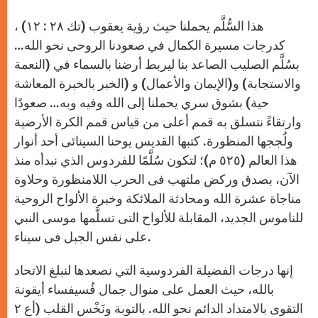
هذا السُّلَّم يحملنا حيث رؤية يعقوب (تك ٢٨ : ١٢) ،
كدرجات مسيرة الكمال في صعودنا الروحى نحو الله…
بسُلَّم الصليب الصاعد بنا ليربط أرضنا بالسماء في (النعمة
والاستجابة) و(الإيمان والأعمال) و (الخبر بالخبرة المعاشة
حية) بشوق سرﻱ يحملنا إلى الله وفيه وبه… صعودًا
وارتقاءً نتسلق به قمم أعلى من قياس قمم الكرة الأرضية
ولُججها المنظورة. كتبها القديس يوحنا السينائى أحد أنوار
هذا العالم (٥٢٥ م)؛ لتكون سُلَّمًا للفردوس الذﻱ نبدأه منذ
الآن، بصدق وركض ملتهب فى الحرب اللامنظورة وحلاوة
مناجاة عشرة الله ومحادثة الملائكة وخبرة الألواح الروحية
للناموس الجديد، المقابلة للألواح التى تسلَّمها موسى النبي
على نفس الجبل فى سيناء.
إنها درجات الفضيلة الفردوسية التي نصعدها لنبلغ الاتحاد
بالله، حيث العمل على منوال جمال فُسيفساء أيقونة
التقوى بالامتداد الدائم نحو الله. بالتوبة ونَخْس القلب (أع ٢