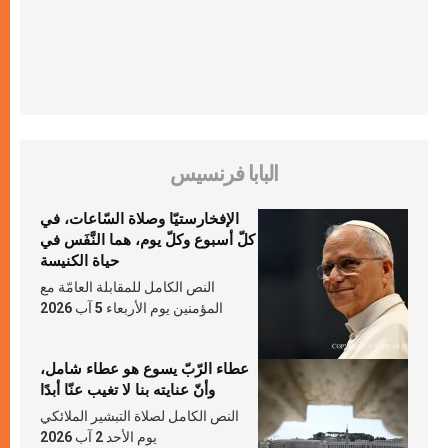
البابا فرنسيس
الإفخارستيّا وصلاة السّاعات، في
كلّ أسبوع وكلّ يوم، هما النَّفَس في
حياة الكنيسة
النص الكامل للمقابلة العامّة مع
المؤمنين يوم الأربعاء 5 آب 2026
عطاء الرّبّ يسوع هو عطاء شامل،
وأنّ عنايته بنا لا تغيب عنّا أبدًا
النص الكامل لصلاة التبشير الملائكي
يوم الأحد 2 آب 2026