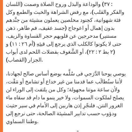
: ٣٧) والوداعة والبذل وروح الصلاة وصمت (اللسان
والفكر والقلب)، مع رفض الشراهة والخبث والطمع وكل
فئة شهوانية، كجنود مخلصين يعملون مشيئة من جنَّدهم
بدون إهمال أو اعوجاج (جسد عفيف، فم طاهر، ذهن
مستنير) مدحرجين عن قلوبهم حجر القساوة والزيف،
حتى لا يكونوا كالكلب الذﻱ يرجع إلى قيئِهِ (أم ٢٦ : ١١) و
(٢ بط ٢ : ٢٢)، أو الشَّغوف بفضلات اللحم لدى أبواب
الجزار (القصاب).
يوصي يوحنا الدَّرَجي فى سُلَّمه بوضع أساس صالح لجهادنا،
لأننا سنُطالَب عما قدمنا من غير خداع أو تشامخ أو مَقْت،
ولأن ساعة موتنا مجهولة؛ وكل من يلتفت إلى الوراء لن
يصلح لملكوت السموات، ولا خير ينمو ما دام قد سقاه ماء
الغرور النتن. فلنجْرِ إذن هاربين إلى الأمام في سير حثيث
ودؤوب حسب تدابير المشيئة الصالحة، حتى نرجع إلى
وطننا السماوﻱ.