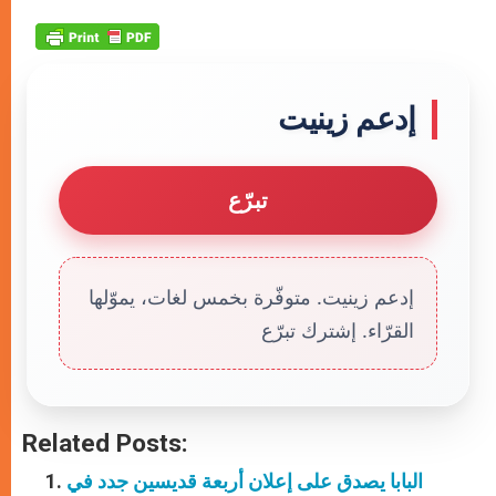
إدعم زينيت
تبرّع
إدعم زينيت. متوفّرة بخمس لغات، يموّلها
القرّاء. إشترك تبرّع
Related Posts:
البابا يصدق على إعلان أربعة قديسين جدد في