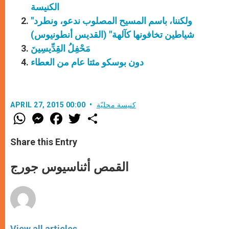
الكنيسة
"ولكننا، باسم المسيح المصلوب ندعو، ونطرد
شياطين تخافونها كآلهة" (القديس أنطونيوس)
مَحْفِلُ القِدِّيسِينَ
دون بوسكو مئتا عام من العطاء
كنيسة محليّة
APRIL 27, 2015 00:00
W
M
F
T
S
h
e
a
w
h
a
s
c
i
a
t
s
e
t
r
Share this Entry
s
e
b
t
e
A
n
o
e
p
g
o
r
القمص أثناسيوس جورج
p
e
k
r
View all articles