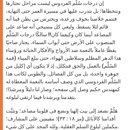
إن درجات سُلَّم الفردوس ليست مراحل نجتازها
ونتخطاها؛ بل نتدرب عليها في مسيرة العمر حتى النهاية،
فنتمم خلاصنا بخوف ورعدة، ويحترس من يظن فينا أنه
قائم لئلا يسقط، وليعي كل مسيحي أنه صاعد على
المصاعد أينما كان وكيفما كان!! سالكًا درجات السُلَّم
المنصوب على الأرض حتى أبواب السماء، يجتاز صاحيًا
يقظًا عاملاً بالنعمة ضد الأرواح والأفكار الخباثة ورؤساء
هذا الدهر المظلم وسلاطين الهواء، حتى نبلغ الميناء (قمة
السُلَّم) بالعمل والحق فنتكلل. إذ لا يتكون أﻱ إكليل من
جوهرة واحدة، بل من كل الفضائل. والطوبى لكاتب هذا
السُلَّم الفردوسي الذﻱ وصف أساسه بالنعمة المعطاة له
كمهندس حكيم وصل إلى سفحه؛ وصار لنا دليلاً ومرشدًا؛
يتقدمنا ويرشدنا فيما ارتقى لبلوغه.
هَلُمَّ نصعد إلى بيت إلهنا ونضع فى قلوبنا مصاعد؛ ونثبِّت
أقدامنا كالأيائل (مز ١٨ : ٣٣)؛ مقيمين على المشارف؛
مكملين لبلوغ السلم العقلية. ولله المجد على كل شيء.