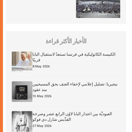
الأخبار الأكثر قراءة
الكنيسة الكاثوليكية في فرنسا تستعدّ لاستقبال البابا
قريبًا
8 May 2026
نيجيريا: تضليل إعلامي لإخفاء العنف بحق المسيحيين
منذ عقود
15 May 2026
العبوديَّة بين اعتذار البابا لاوُن الرابع عشر وصرخة
القدِّيس شارل دي فوكو
27 May 2026