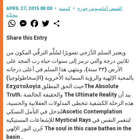
القمص أثناسيوس جورج
كنيسة
APRIL 27, 2015 00:00
محليّة
W
M
F
T
S
h
e
a
w
h
a
s
c
i
a
t
s
e
t
r
Share this Entry
s
e
b
t
e
A
n
o
e
p
g
o
r
ويعتبر السلم الدَّرَجي تصويرًا لسُلَّم الترقِّي المكون من
p
e
k
r
ثلاثين درجة والتي ترمز إلى سنوات حياة رب المجد على
الأرض (٣٣ سنة)، وينتهي هذا السلم في أعلى درجاته
بالمحبة الإلهية والرؤية السمائية الأُخروية (الإسخاطولوجيا)
Εσχατολογία حيث الحق المطلقThe Absolute
Truth، والحقيقة الخالصة The Ultimate Reality بيد أن
هذه الرحلة الكشفية تتخطى المدلولات العقلانية والحسية،
لتدخل في التأمل النسكيAscetic Contemplation
للإشعاعات المستيكية Mystical Rays لتنغمر النفس في
جُرن النور الإلهي The soul in this case bathes in the
basin .