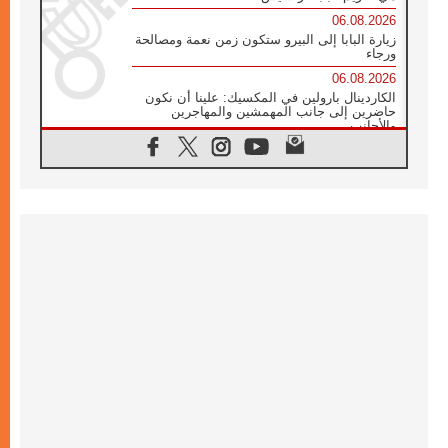
06.08.2026
زيارة البابا إلى البيرو ستكون زمن نعمة ومصالحة
ورجاء
06.08.2026
الكاردينال بارولين في المكسيك: علينا أن نكون
حاضرين إلى جانب المهمشين والمهاجرين
والأجانب
06.08.2026
البابا لاوُن الرابع عشر للشباب في أسيزي:
"أوروبا والعالم يبحثان اليوم عن قديسين جُدد
فيكم"
06.08.2026
البابا في أسيزي يتحدث إلى الشباب المشاركين
في لقاء الشباب الفرنسيسكاني
06.08.2026
البابا لاوُن الرابع عشر يبرق معزيا بوفاة
الكاردينال جوليو دوارتي لانغا
05.08.2026
في مقابلته العامة مع المؤمنين البابا لاوُن الرابع
عشر يواصل الحديث عن الدستور في الليتورجيا
المقدسة مسلطا الضوء على صلاة الكنيسة
05.08.2026
البابا لاوُن الرابع عشر يزور في تشرين الثاني
٢٠٢٦ أوروغواي والأرجنتين وبيرو