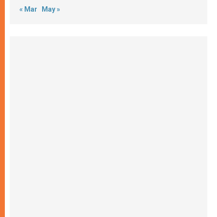
« Mar
May »