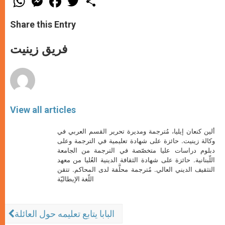
h
e
a
w
h
a
s
c
i
a
t
s
e
t
r
Share this Entry
s
e
b
t
e
A
n
o
e
p
g
o
r
فريق زينيت
p
e
k
r
View all articles
ألين كنعان إيليا، مُترجمة ومديرة تحرير القسم العربي في
وكالة زينيت. حائزة على شهادة تعليمية في الترجمة وعلى
دبلوم دراسات عليا متخصّصة في الترجمة من الجامعة
اللّبنانية. حائزة على شهادة الثقافة الدينية العُليا من معهد
التثقيف الديني العالي. مُترجمة محلَّفة لدى المحاكم. تتقن
اللّغة الإيطاليّة
البابا يتابع تعليمه حول العائلة