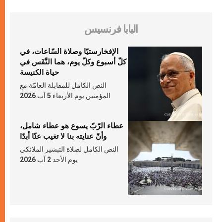
البابا فرنسيس
الإفخارستيّا وصلاة السّاعات، في
كلّ أسبوع وكلّ يوم، هما النَّفَس في
حياة الكنيسة
النص الكامل للمقابلة العامّة مع
المؤمنين يوم الأربعاء 5 آب 2026
عطاء الرّبّ يسوع هو عطاء شامل،
وأنّ عنايته بنا لا تغيب عنّا أبدًا
النص الكامل لصلاة التبشير الملائكي
يوم الأحد 2 آب 2026