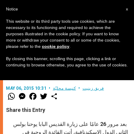
AR
Notice
x
This website or its third party tools use cookies, which are
necessary to its functioning and required to achieve the
purposes illustrated in the cookie policy. If you want to know
الفاتيكان يستقبل أوّل رئيسة أساقفة
more or withdraw your consent to all or some of the cookies,
please refer to the
cookie policy
.
By closing this banner, scrolling this page, clicking a link or
الكاثوليك واللوثريون معًا من أجل ذكرى
continuing to browse otherwise, you agree to the use of cookies.
الإصلاح
فريق زينيت
كنيسة محليّة
MAY 06, 2015 10:31
W
M
F
T
S
h
e
a
w
h
a
s
c
i
a
t
s
e
t
r
Share this Entry
s
e
b
t
e
A
n
o
e
p
g
o
r
بعد مرور 26 عامًا على زيارة القديس البابا يوحنا بولس
p
e
k
r
الثاني الدول الاسكندنافية، أتت القائدة الروحية في