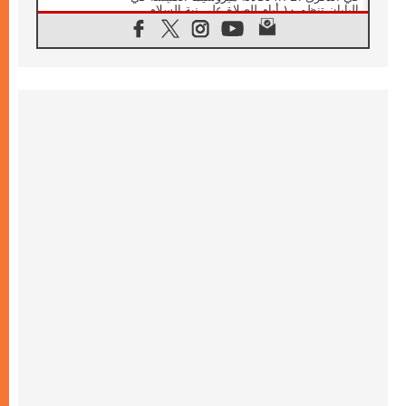
اليابان تنظم ١٠ أيام للصلاة على نية السلام
07.08.2026
الكنيسة في الأوروغواي: زيارة البابا ستعزز
الإيمان والرجاء
06.08.2026
الاجتماع الشهري للمطارنة الموارنة
06.08.2026
الكاردينال روسي: زيارة البابا لاوُن إلى الأرجنتين
هي تكريم للبابا فرنسيس
06.08.2026
زيارة البابا إلى البيرو ستكون زمن نعمة ومصالحة
ورجاء
06.08.2026
الكاردينال بارولين في المكسيك: علينا أن نكون
حاضرين إلى جانب المهمشين والمهاجرين
والأجانب
06.08.2026
البابا لاوُن الرابع عشر للشباب في أسيزي:
"أوروبا والعالم يبحثان اليوم عن قديسين جُدد
فيكم"