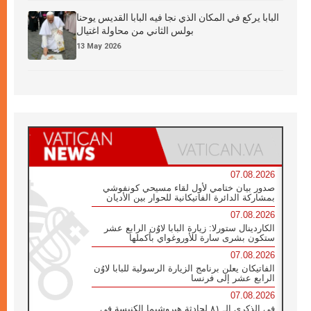
البابا يركع في المكان الذي نجا فيه البابا القديس يوحنا
بولس الثاني من محاولة اغتيال
13 May 2026
07.08.2026
صدور بيان ختامي لأول لقاء مسيحي كونفوشي
بمشاركة الدائرة الفاتيكانية للحوار بين الأديان
07.08.2026
الكاردينال ستورلا: زيارة البابا لاوُن الرابع عشر
ستكون بشرى سارة للأوروغواي بأكملها
07.08.2026
الفاتيكان يعلن برنامج الزيارة الرسولية للبابا لاوُن
الرابع عشر إلى فرنسا
07.08.2026
في الذكرى الـ ٨١ لحادثة هيروشيما الكنيسة في