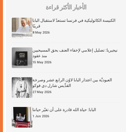
الأخبار الأكثر قراءة
الكنيسة الكاثوليكية في فرنسا تستعدّ لاستقبال البابا
قريبًا
8 May 2026
نيجيريا: تضليل إعلامي لإخفاء العنف بحق المسيحيين
منذ عقود
15 May 2026
العبوديَّة بين اعتذار البابا لاوُن الرابع عشر وصرخة
القدِّيس شارل دي فوكو
27 May 2026
البابا: حياة الله قادرة على أن تغيّر حياتنا
1 Jun 2026