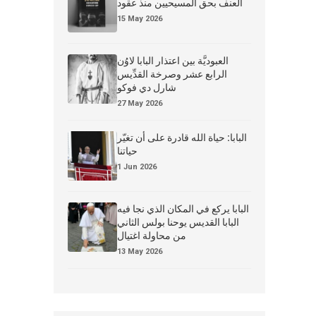
العنف بحق المسيحيين منذ عقود
15 May 2026
العبوديَّة بين اعتذار البابا لاوُن
الرابع عشر وصرخة القدِّيس
شارل دي فوكو
27 May 2026
البابا: حياة الله قادرة على أن تغيّر
حياتنا
1 Jun 2026
البابا يركع في المكان الذي نجا فيه
البابا القديس يوحنا بولس الثاني
من محاولة اغتيال
13 May 2026