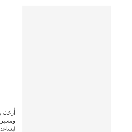
أُرحّبُ ب
ومسيرة ص
ليساعدنا