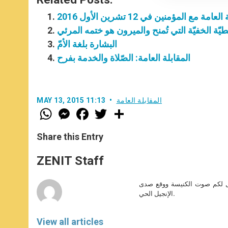
مع المؤمنين في 12 تشرين الأول 2016
ّة الخفيّة التي تُمنح والميرون هو ختمه المرئي
البشارة بلغة الأمّ
المقابلة العامة: الصّلاة والخدمة بفرح
المقابلة العامة
MAY 13, 2015 11:13
W
M
F
T
S
h
e
a
w
h
a
s
c
i
a
t
s
e
t
r
Share this Entry
s
e
b
t
e
A
n
o
e
p
g
o
r
ZENIT Staff
p
e
k
r
صل لكم صوت الكنيسة ووقع صدى
الإنجيل الحي.
View all articles