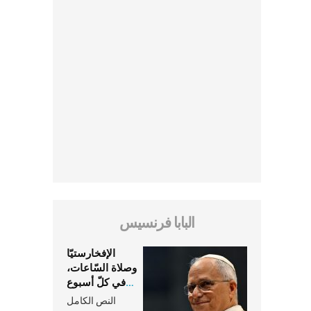
البابا فرنسيس
الإفخارستيّا
وصلاة السّاعات،
في كلّ أسبوع
وكلّ يوم، هما
النص الكامل