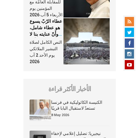
النَّفَس في حياة
للمقابلة العامّة مع
الكنيسة
المؤمنين يوم
الأربعاء 5 آب 2026
عطاء الرّبّ يسوع
هو عطاء شامل،
وأنّ عنايته بنا لا
تغيب عنّا أبدًا
النص الكامل لصلاة
التبشير الملائكي
يوم الأحد 2 آب
2026
الأخبار الأكثر قراءة
الكنيسة الكاثوليكية في فرنسا
تستعدّ لاستقبال البابا قريبًا
8 May 2026
نيجيريا: تضليل إعلامي لإخفاء