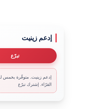
إدعم زينيت
تبرّع
إدعم زينيت. متوفّرة بخمس لغا
القرّاء. إشترك تبرّع