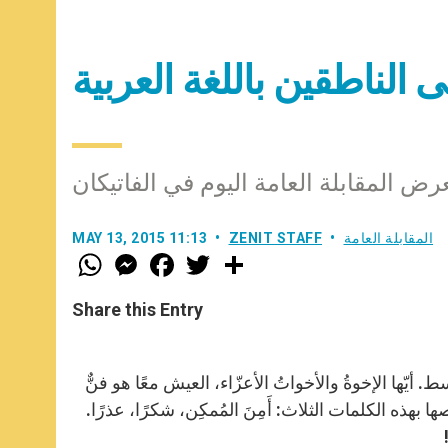
 الناطقين باللغة العربية
ض المقابلة العامة اليوم في الفاتيكان
المقابلة العامة
ZENIT STAFF
MAY 13, 2015 11:13
W
M
F
T
S
h
e
a
w
h
a
s
c
i
a
t
s
e
t
r
Share this Entry
s
e
b
t
e
A
n
o
e
p
g
o
r
p
e
k
ط. أيّها الإخوةُ والأخواتُ الأعزّاء، العيش معًا هو فنٌّ
r
ذه الكلمات الثلاث: أَمِنَ المُمكِن، شكرًا، عذرًا.