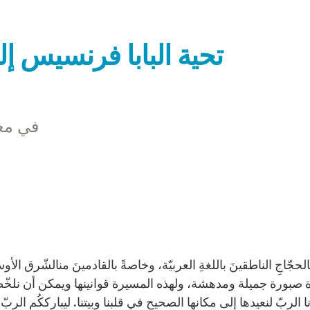
تحية البابا فرنسيس إلى
في معر
الحجّاجِ الناطقينَ باللغةِ العربيّة، وخاصةً بالقادمينَ منالشّرق الأوس
بورة جميلة ومدهشة، ولهذه المسيرة قوانينها ويمكن أن نلخّصها به
 الربّ لنعيدها إلى مكانها الصحيح في قلبنا وبيتنا. ليبارككُم الربّ!