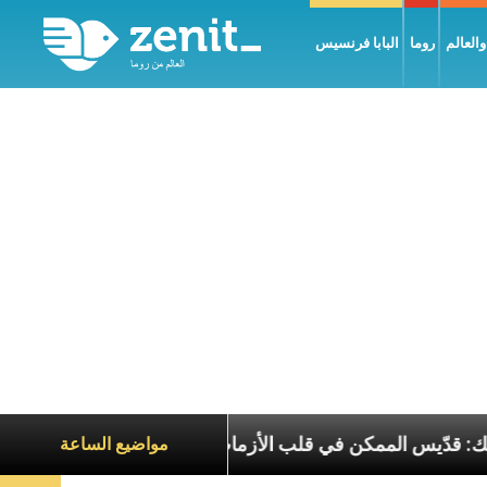
العالم
روما
البابا فرنسيس
بطريرك الحويك: قدّيس الممكن في قلب الأزمات
تجلّي
مواضيع الساعة