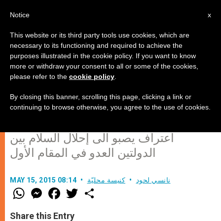
AR
Notice
x
This website or its third party tools use cookies, which are
necessary to its functioning and required to achieve the
purposes illustrated in the cookie policy. If you want to know
اعتراف الفاتيكان الرسمي بدولة
more or withdraw your consent to all or some of the cookies,
please refer to the
cookie policy
.
فلسطين، ماذا سيغيّر على الصعيد
الجيوسياسي؟
By closing this banner, scrolling this page, clicking a link or
continuing to browse otherwise, you agree to the use of cookies.
اعتراف يصبو الى إحلال السلام بين
الدولتين العدو في المقام الأول
نانسي لحود
كنيسة محليّة
MAY 15, 2015 08:14
W
M
F
T
S
h
e
a
w
h
a
s
c
i
a
t
s
e
t
r
Share this Entry
s
e
b
t
e