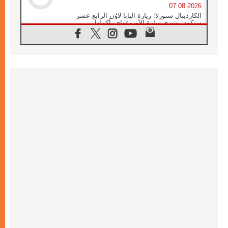
07.08.2026
الكاردينال ستورلا: زيارة البابا لاوُن الرابع عشر
ستكون بشرى سارة للأوروغواي بأكملها
07.08.2026
الفاتيكان يعلن برنامج الزيارة الرسولية للبابا لاوُن
الرابع عشر إلى فرنسا
07.08.2026
في الذكرى الـ ٨١ لحادثة هيروشيما الكنيسة في
اليابان تنظم ١٠ أيام للصلاة على نية السلام
07.08.2026
الكنيسة في الأوروغواي: زيارة البابا ستعزز
الإيمان والرجاء
06.08.2026
الاجتماع الشهري للمطارنة الموارنة
06.08.2026
الكاردينال روسي: زيارة البابا لاوُن إلى الأرجنتين
هي تكريم للبابا فرنسيس
06.08.2026
زيارة البابا إلى البيرو ستكون زمن نعمة ومصالحة
ورجاء