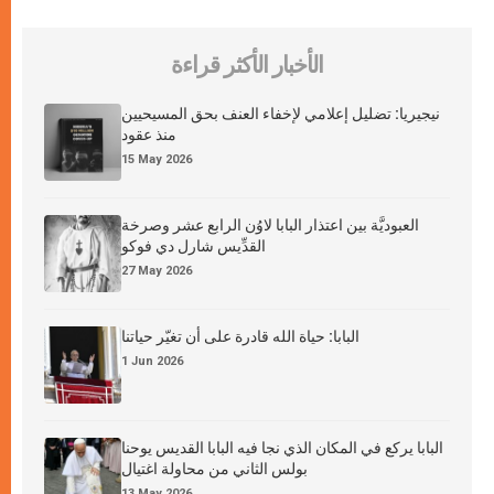
الأخبار الأكثر قراءة
نيجيريا: تضليل إعلامي لإخفاء العنف بحق المسيحيين
منذ عقود
15 May 2026
العبوديَّة بين اعتذار البابا لاوُن الرابع عشر وصرخة
القدِّيس شارل دي فوكو
27 May 2026
البابا: حياة الله قادرة على أن تغيّر حياتنا
1 Jun 2026
البابا يركع في المكان الذي نجا فيه البابا القديس يوحنا
بولس الثاني من محاولة اغتيال
13 May 2026