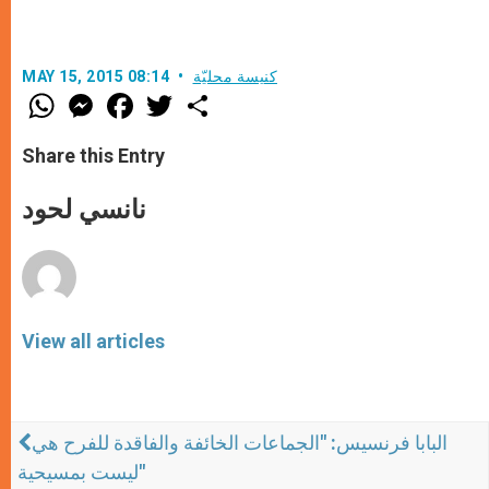
كنيسة محليّة
MAY 15, 2015 08:14
W
M
F
T
S
h
e
a
w
h
a
s
c
i
a
t
s
e
t
r
Share this Entry
s
e
b
t
e
A
n
o
e
p
g
o
r
نانسي لحود
p
e
k
r
View all articles
البابا فرنسيس: "الجماعات الخائفة والفاقدة للفرح هي
ليست بمسيحية"