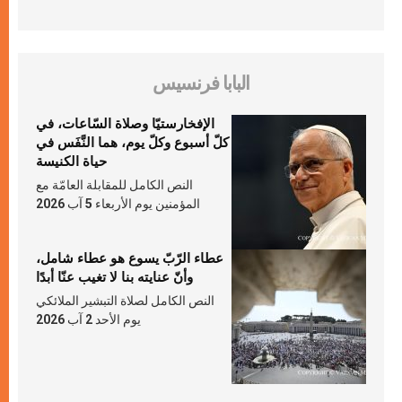
البابا فرنسيس
الإفخارستيّا وصلاة السّاعات، في
كلّ أسبوع وكلّ يوم، هما النَّفَس في
حياة الكنيسة
النص الكامل للمقابلة العامّة مع
المؤمنين يوم الأربعاء 5 آب 2026
عطاء الرّبّ يسوع هو عطاء شامل،
وأنّ عنايته بنا لا تغيب عنّا أبدًا
النص الكامل لصلاة التبشير الملائكي
يوم الأحد 2 آب 2026