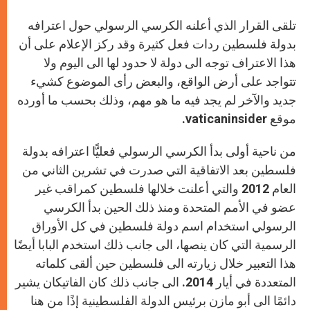
A
n
o
e
p
g
o
r
تلقى القرار الذي أعلنه الكرسي الرسولي حول اعترافه
p
e
k
r
بدولة فلسطين ردات فعل كثيرة وقد ركز الإعلام على أن
هذا الاعتراف توجه الى دولة لا حدود لها الى اليوم ولا
تتواجد على أرض الواقع، والبعض رأى الموضوع كشيء
جديد والآخر لم يجد فيه ما هو مهم، وذلك بحسب ما أورده
موقع
vaticaninsider
.
من ناحية أولى بدأ الكرسي الرسولي فعليًّا اعترافه بدولة
فلسطين بعد الاتفاقية التي صدرت في تشرين الثاني من
العام 2012 والتي أعلنت خلالها فلسطين كمراقب غير
عضو في الأمم المتحدة ومنذ ذلك الحين بدأ الكرسي
الرسولي استخدام اسم دولة فلسطين في كل الأوراق
الرسمية التي كان ينصها، الى جانب ذلك استخدم البابا أيضًا
هذا التعبير خلال زيارته الى فلسطين حين ألقى كلماته
المتعددة في أيار 2014. الى جانب ذلك كان الفاتيكان يشير
دائمًا الى أبو مازن برئيس الدولة الفلسطينية إذًا من هنا