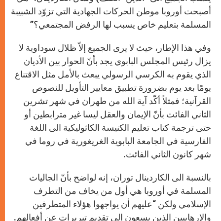
أصبحت أوروبا موطن الحركات الجهادية التي تزوّد الشبيبة
المسلمة بتعليم خاص يسبب لها الرفض المجتمعي؟”
وفي هذا الإطار، حيث لا يرى الجميع إلاّ ظلال سوداوية لا
يزال رئيس المجلس البابوي يجد بأنّ الحوار بين الأديان
الذي يقوم به الكرسي الرسولي يبعث بالأمل مثل الاقتناع
يومًا بعد يوم بضرورة تطبيق معايير التأويل للنصوص
القرآنية؛ فمثلاً أكّد آية الله من طهران في شهر تشرين
الثاني الفائت بأنّ الإيمان والعقل ليسا غير مترابطين أو
حتى ترجمة كتاب تعليم الكنيسة الكاثوليكية الى اللغة
الفارسية في الجامعة البابوية الغريغورية في روما في
شهر كانون الثاني الفائت.
بالنسبة الى الكاردينال توران، إنه لواضح بأنّ الجاليات
المسلمة في أوروبا هي أول من يخاف من التطرف
الإسلامي ولكن “عليهم أن يواجهوا هؤلاء المتطرفين
والإرهابيين الذين يسعون الى تقديم تبريرات عن أفعالهم.