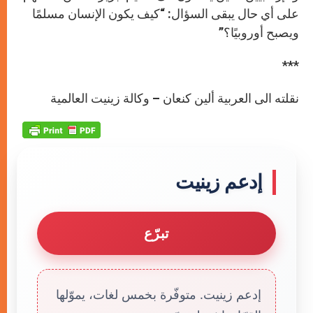
على أي حال يبقى السؤال: “كيف يكون الإنسان مسلمًا
ويصبح أوروبيًا؟”
***
نقلته الى العربية ألين كنعان – وكالة زينيت العالمية
إدعم زينيت
تبرّع
إدعم زينيت. متوفّرة بخمس لغات، يموّلها