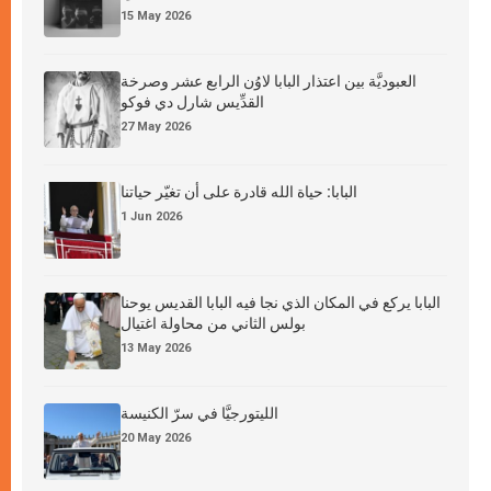
15 May 2026
العبوديَّة بين اعتذار البابا لاوُن الرابع عشر وصرخة
القدِّيس شارل دي فوكو
27 May 2026
البابا: حياة الله قادرة على أن تغيّر حياتنا
1 Jun 2026
البابا يركع في المكان الذي نجا فيه البابا القديس يوحنا
بولس الثاني من محاولة اغتيال
13 May 2026
الليتورجيَّا في سرّ الكنيسة
20 May 2026