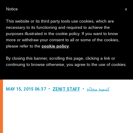
AR
Notice
x
This website or its third party tools use cookies, which are
necessary to its functioning and required to achieve the
purposes illustrated in the cookie policy. If you want to know
الكاردينال توران: "كيف يكون الإنسان
more or withdraw your consent to all or some of the cookies,
please refer to the
cookie policy
.
مسلمًا ويصبح أوروبيًا؟"
By closing this banner, scrolling this page, clicking a link or
continuing to browse otherwise, you agree to the use of cookies.
بصيص أمل بالحوار مع المسلمين
كنيسة محليّة
ZENIT STAFF
MAY 15, 2015 06:37