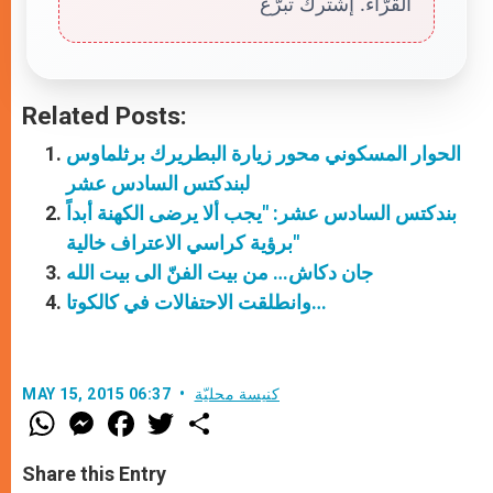
القرّاء. إشترك تبرّع
Related Posts:
الحوار المسكوني محور زيارة البطريرك برثلماوس
لبندكتس السادس عشر
بندكتس السادس عشر: "يجب ألا يرضى الكهنة أبداً
برؤية كراسي الاعتراف خالية"
جان دكاش… من بيت الفنّ الى بيت الله
وانطلقت الاحتفالات في كالكوتا…
كنيسة محليّة
MAY 15, 2015 06:37
W
M
F
T
S
h
e
a
w
h
a
s
c
i
a
t
s
e
t
r
Share this Entry
s
e
b
t
e