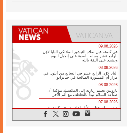
09.08.2026
في كلمته قبل صلاة التبشير الملائكي البابا لاوُن
الرابع عشر يسلط الضوء على إنجيل اليوم
ويشدد على الثقة بالله
08.08.2026
البابا لاوُن الرابع عشر في السابع من أيلول في
مزار أم المشورة الصالحة في جناتزانو
08.08.2026
بارولين يختتم زيارته إلى المكسيك مؤكدا أن
صناعة السلام تبدأ بالتعاطف مع ألم الآخر
07.08.2026
صدور بيان ختامي لأول لقاء مسيحي كونفوشي
بمشاركة الدائرة الفاتيكانية للحوار بين الأديان
07.08.2026
الكاردينال ستورلا: زيارة البابا لاوُن الرابع عشر
ستكون بشرى سارة للأوروغواي بأكملها