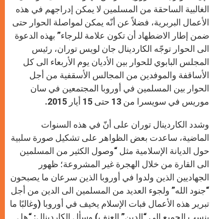
p
e
k
r
الغالبية الساحقة من المسلمين لا يمكن إدراجهم في هذه
الأعمال البربرية، فضلاً عن أنّه يمكن لمواصلة الحوار حتى
ضمن إطار الاضطهاد أن تكون علامة للرجاء” بهذه الدعوة
الى الحوار توجّه الكاردينال جان لويس توران، رئيس
المجلس البابوي للحوار بين الأديان يوم الأربعاء الى كل
الأساقفة والموفدين من المجالس الأسقفية من أجل
الحوار بين المسلمين في أوروبا المجتمعين في سان
موريس في سويسرا من 13 حتى 15 أيار 2015.
وشدد الكاردينال توران على أنّ في هذه السنوات
الماضية، ساعدت بعض الظواهر على تشكيل صورة سلبية
حول الديانة الإسلامية مثل “وصول الكثير من المسلمين
الى القارة من خلال الهجرة غير المشروعة؛ ظهور
الجهاديين الذين ولدوا في أوروبا الذين سرعان ما يصبحون
“جنود الله” ولجوء العديد من المسلمين الى الدين من أجل
تبرير هذه الأعمال فبات الإسلام يخيف في أوروبا (وغالبًا ما
ينسب الجميع الى “الدين” العنف) وسأل الكاردينال: “هل