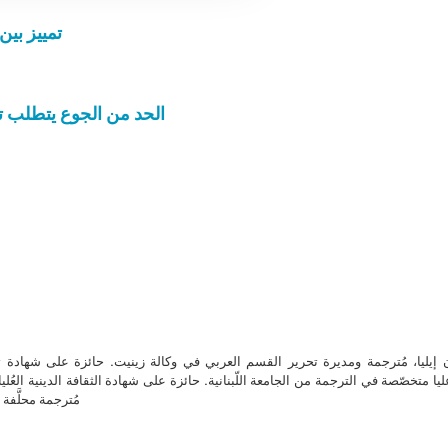
تمييز بي
الحد من الجوع يتطلب تعا
ن إيليا، مُترجمة ومديرة تحرير القسم العربي في وكالة زينيت. حائزة على شهادة 
ا متخصّصة في الترجمة من الجامعة اللّبنانية. حائزة على شهادة الثقافة الدينية العُلي
مُترجمة محلَّفة ل