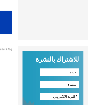
srael Flag
للاشتراك بالنشرة