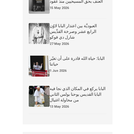
العنف بحق المسيحيين منذ عقود
15 May 2026
العبوديَّة بين اعتذار البابا لاوُن
الرابع عشر وصرخة القدِّيس
شارل دي فوكو
27 May 2026
البابا: حياة الله قادرة على أن تغيّر
حياتنا
1 Jun 2026
البابا يركع في المكان الذي نجا فيه
البابا القديس يوحنا بولس الثاني
من محاولة اغتيال
13 May 2026