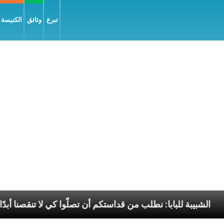
تبرع
وثائق
الكنيسة و
سّلام
الشبيبة للبابا: نطلب من قداستكم أن تصلّوا كي لا