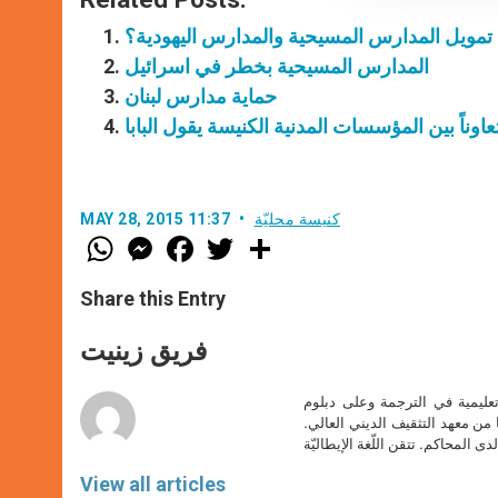
ن تمويل المدارس المسيحية والمدارس اليهودية؟
المدارس المسيحية بخطر في اسرائيل
حماية مدارس لبنان
وناً بين المؤسسات المدنية الكنيسة يقول البابا
كنيسة محليّة
MAY 28, 2015 11:37
W
M
F
T
S
h
e
a
w
h
a
s
c
i
a
t
s
e
t
r
Share this Entry
s
e
b
t
e
A
n
o
e
p
g
o
r
فريق زينيت
p
e
k
r
تعليمية في الترجمة وعلى دبلوم
ا من معهد التثقيف الديني العالي.
دى المحاكم. تتقن اللّغة الإيطاليّة
View all articles