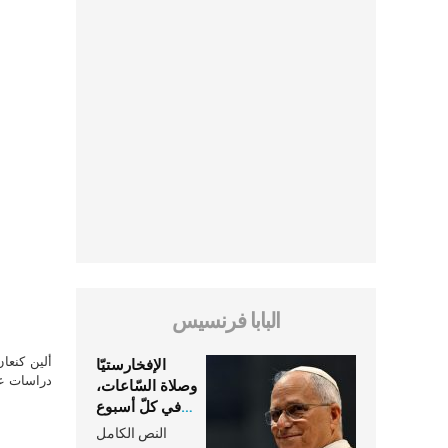
البابا فرنسيس
ألين كنعا
الإفخارستيّا
دراسات علي
وصلاة السّاعات،
في كلّ أسبوع
وكلّ يوم، هما
النص الكامل