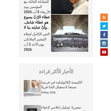
النَّفَس في حياة
للمقابلة العامّة مع
الكنيسة
المؤمنين يوم
الأربعاء 5 آب 2026
عطاء الرّبّ يسوع
هو عطاء شامل،
وأنّ عنايته بنا لا
تغيب عنّا أبدًا
النص الكامل لصلاة
التبشير الملائكي
يوم الأحد 2 آب
2026
الأخبار الأكثر قراءة
الكنيسة الكاثوليكية في فرنسا
تستعدّ لاستقبال البابا قريبًا
8 May 2026
نيجيريا: تضليل إعلامي لإخفاء