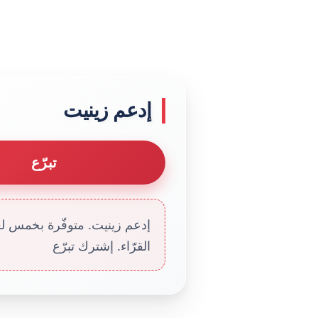
إدعم زينيت
تبرّع
إدعم زينيت. متوفّرة بخمس لغا
القرّاء. إشترك تبرّع