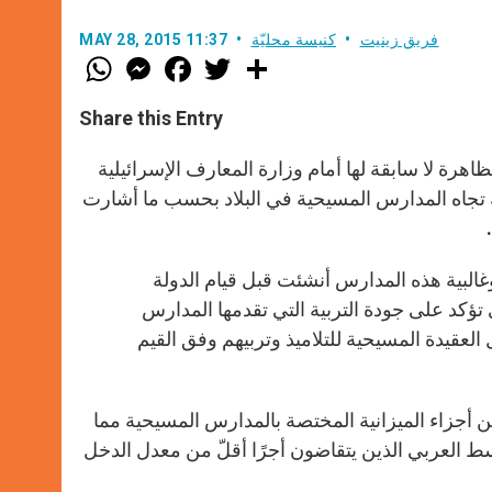
فريق زينيت
كنيسة محليّة
MAY 28, 2015 11:37
W
M
F
T
S
h
e
a
w
h
a
s
c
i
a
t
s
e
t
r
Share this Entry
s
e
b
t
e
A
n
o
e
p
g
o
r
م مكتب المدارس المسيحية في اسرائيل يوم الأربعاء 27 أيار 2015 تظاهرة لا سابقة لها أمام وزارة المعارف الإسرائيلية
p
e
k
ة تجاه المدارس المسيحية في البلاد بحسب ما أشارت
r
م من المسيحيين وغالبية هذه المدارس أنشئت قبل قيام الدولة
ؤكد على جودة التربية التي تقدمها المدارس
 العقيدة المسيحية للتلاميذ وتربيهم وفق القيم
، قامت وزارة التربية والتعليم العالي باقتطاع ما نسبته 45% من أجزاء الميزانية المختصة بالمدارس المسيحية مما
ط العربي الذين يتقاضون أجرًا أقلّ من معدل الدخل