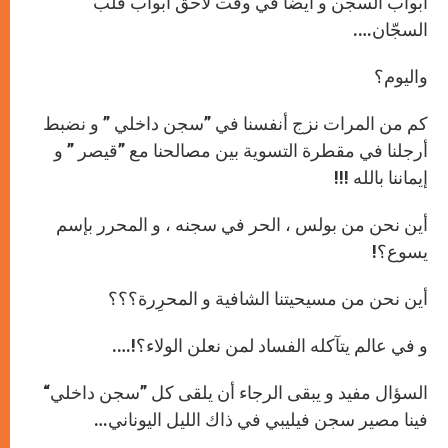
أبواب السجن و أيضاً في وقت لاحق أبواب قلب
السجّان….
واليوم؟
كم من المرات نزج أنفسنا في ”سجن داخلي ” و نضبط
أرجلنا في مقطرة التسوية بين مصالحنا مع ”قيصر ” و
إيماننا بالله !!!
أين نحن من بولس ، الحر في سجنه ، و المحرر بإسم
يسوع؟!
أين نحن من مسيحيتنا الشافية و المحرِرة؟؟؟
و في عالم يتآكله الفساد لمن نعلن الولاء؟!….
السؤال مفيد و يبقى الرجاء أن يلقى كل ”سجن داخلي“
فينا مصير سجن فيليبي في ذاك الليل اليوناني…