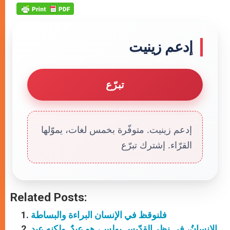
إدعم زينيت
تبرّع
إدعم زينيت. متوفّرة بخمس لغات، يموّلها
القرّاء. إشترك تبرّع
Related Posts:
فلنوقظ في الإنسان البراءة والبساطة
الإنسانُ، في نظر القدّيس بولس، هو عبدٌ. ولكنه عبد