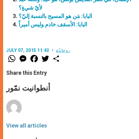
لأيّ شيءٍ؟
البابا: مَن هو المسيح بالنسبة إليّ؟
البابا: الأسقف خادم وليس أميراً
روحانيّة
JULY 07, 2015 11:42
W
M
F
T
S
h
e
a
w
h
a
s
c
i
a
t
s
e
t
r
Share this Entry
s
e
b
t
e
A
n
o
e
p
g
o
r
أنطوانيت نمّور
p
e
k
r
View all articles
1