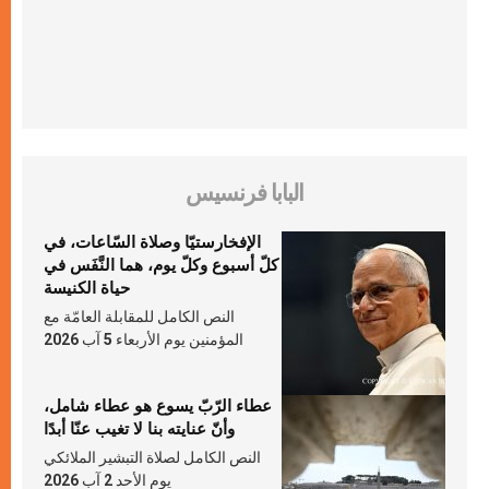
البابا فرنسيس
الإفخارستيّا وصلاة السّاعات، في
كلّ أسبوع وكلّ يوم، هما النَّفَس في
حياة الكنيسة
النص الكامل للمقابلة العامّة مع
المؤمنين يوم الأربعاء 5 آب 2026
عطاء الرّبّ يسوع هو عطاء شامل،
وأنّ عنايته بنا لا تغيب عنّا أبدًا
النص الكامل لصلاة التبشير الملائكي
يوم الأحد 2 آب 2026