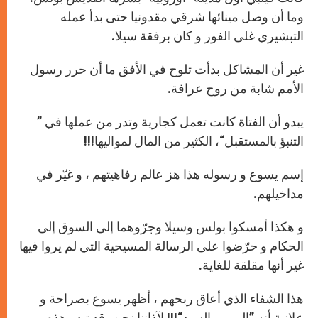
p
e
k
r
وما أن وصل مينائها شرقي مقدونيا حتى بدأ عمله
التبشيري غلى الفور و كان برفقة سيلا.
غير أن المشاكل بدأت تلوح في الأفق ما أن حرر رسول
الأمم شابة من روح عرافة.
يبدو أن الفتاة كانت تعمل كجارية وتدر من عملها في ”
التنبؤ بالمستقبل“، الكثير من المال لمواليها!!!
إسم يسوع و رسوله هذا هز عالم رفاهيتهم ، و غيّر في
مداخيلهم.
و هكذا أمسكوا بولس وسيلا وجرّوهما إلى السوق إلى
الحكام و حرّضوا على الرسالة المسيحية التي لم يروا فيها
غير أنها مقلقة للغاية.
هذا الشفاء الذي أعاق ربحهم ، أظهر يسوع بصراحة و
علانية أنه ”الرب و السيد“!!! لآذاننا نحن، قد تبدو هذه