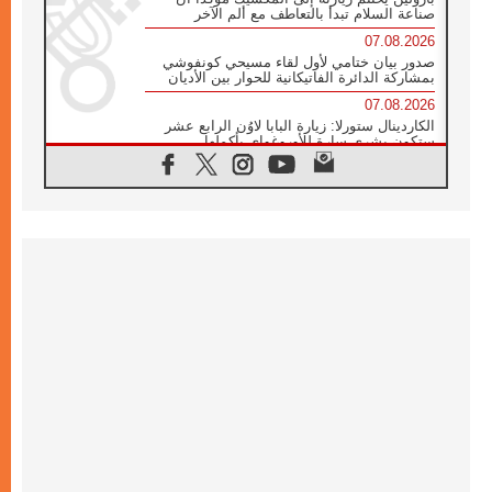
صناعة السلام تبدأ بالتعاطف مع ألم الآخر
07.08.2026
صدور بيان ختامي لأول لقاء مسيحي كونفوشي
بمشاركة الدائرة الفاتيكانية للحوار بين الأديان
07.08.2026
الكاردينال ستورلا: زيارة البابا لاوُن الرابع عشر
ستكون بشرى سارة للأوروغواي بأكملها
07.08.2026
الفاتيكان يعلن برنامج الزيارة الرسولية للبابا لاوُن
الرابع عشر إلى فرنسا
07.08.2026
في الذكرى الـ ٨١ لحادثة هيروشيما الكنيسة في
اليابان تنظم ١٠ أيام للصلاة على نية السلام
07.08.2026
الكنيسة في الأوروغواي: زيارة البابا ستعزز
الإيمان والرجاء
06.08.2026
الاجتماع الشهري للمطارنة الموارنة
06.08.2026
الكاردينال روسي: زيارة البابا لاوُن إلى الأرجنتين
هي تكريم للبابا فرنسيس
06.08.2026