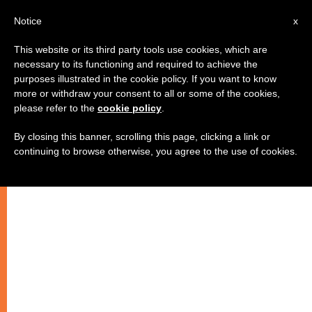
AR
Notice
x
This website or its third party tools use cookies, which are
necessary to its functioning and required to achieve the
purposes illustrated in the cookie policy. If you want to know
أين نحن من روح بولس الرسول
more or withdraw your consent to all or some of the cookies,
please refer to the
cookie policy
.
By closing this banner, scrolling this page, clicking a link or
في زمن يحتاج إلى الحرية الحقة أكثر من
continuing to browse otherwise, you agree to the use of cookies.
أي زمن مضى