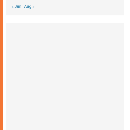
« Jun
Aug »