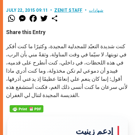
شهادات
ZENIT STAFF
JULY 22, 2015 09:11
W
M
F
T
S
h
e
a
w
h
a
s
c
i
a
t
s
e
t
r
Share this Entry
s
e
b
t
e
A
n
o
e
p
g
o
r
كنت شديدة التعبّد للمجدلية المجيدة، وكثيرًا ما كنت أفكر
p
e
k
r
في توبتها، لا سيّما في وقت المناولة. وثقةً مني بأن الرب،
في هذه اللحظات، في داخلي، كنت أنطرح على قدميه،
فيبدو أن دموعي لم تكن مخذولة، وما كنت أدري ماذا
أقول: إنما كان ينعم علي إنعامًا عظيمًا إذ يدعني أذرفها،
لأني سرعان ما كنت أنسى ذلك الغم، فكنت أستشفع هذه
القديسة المجيدة لتنال لي الغفران.
إدعم زينيت