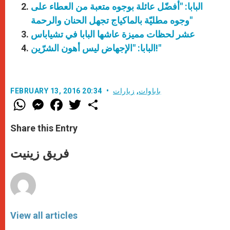
البابا: "أفضّل عائلة بوجوه متعبة من العطاء على
وجوه مطليّة بالماكياج تجهل الحنان والرحمة"
عشر لحظات مميزة عاشها البابا في تشياباس
البابا: "الإجهاض ليس أهون الشرّين!"
باباوات
,
زيارات
FEBRUARY 13, 2016 20:34
W
M
F
T
S
h
e
a
w
h
a
s
c
i
a
t
s
e
t
r
Share this Entry
s
e
b
t
e
A
n
o
e
p
g
o
r
فريق زينيت
p
e
k
r
View all articles