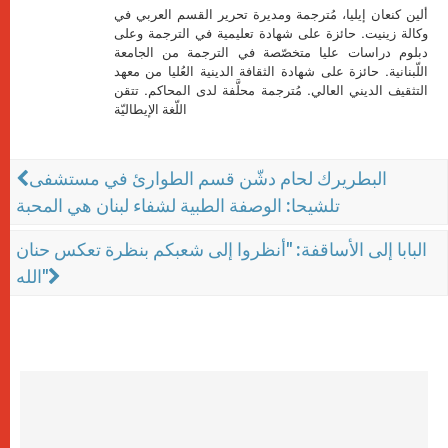
ألين كنعان إيليا، مُترجمة ومديرة تحرير القسم العربي في
وكالة زينيت. حائزة على شهادة تعليمية في الترجمة وعلى
دبلوم دراسات عليا متخصّصة في الترجمة من الجامعة
اللّبنانية. حائزة على شهادة الثقافة الدينية العُليا من معهد
التثقيف الديني العالي. مُترجمة محلَّفة لدى المحاكم. تتقن
اللّغة الإيطاليّة
البطريرك لحام دشّن قسم الطوارئ في مستشفى
تلشيحا: الوصفة الطبية لشفاء لبنان هي المحبة
البابا إلى الأساقفة: "أنظروا إلى شعبكم بنظرة تعكس حنان
الله"