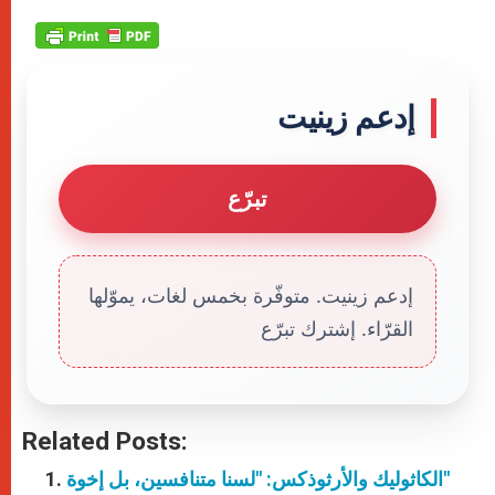
إدعم زينيت
تبرّع
إدعم زينيت. متوفّرة بخمس لغات، يموّلها
القرّاء. إشترك تبرّع
Related Posts:
الكاثوليك والأرثوذكس: "لسنا متنافسين، بل إخوة"