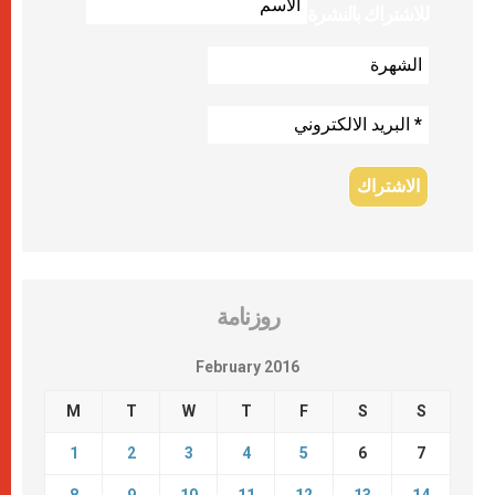
للاشتراك بالنشرة
روزنامة
February 2016
M
T
W
T
F
S
S
1
2
3
4
5
6
7
8
9
10
11
12
13
14