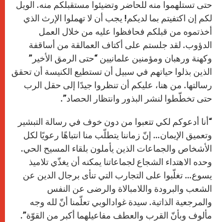
حتى تستلهموا منه للحاضر وتضيئوا مستقبلكم منه. الويل
لكم إن اكتفيتم بما لديكم! يجب أن لا تهملوا الإرث الذي
أخذتموه من قبلكم فحافظوا عليه من خلال العمل
الدؤوب. لقد جلستم على أكتاف العمالقة من أساقفة
وكهنة ورهبان ومؤمنين علمانيين “حتى الرمق الأخير”
الذين بذلوا حياتهم في سبيل أن تستطيع الكنيسة أن تحقق
رسالتها. من هنا، عليكم أن تنظروا جيدًا إلى حقل الرب
حتى تخطّطوا لنشر البذور وانتظار الحصاد”.
“أنا أدعوكم لكي تتعبوا من دون خوف في رسالة التبشير
وتعميق الإيمان… إنّ زماننا يتطلّب منا انتباهًا رعويًا لكل
الأشخاص والجماعات الذين يأملون بلقاء المسيح الحي.
وحده الاهتداء الشجاع لجماعاتنا يمكنه أن يغذّي تلاميذ
يسوع… تغلّبوا على التجارب التي تنأى برجال الدين عن
الشعب والبرودة واللامبالاة والرضى عن النفس
والمرجعية الذاتية. سيدة غوادالوبي تعلّمنا أنّ لله وجه
مألوف وبأنّ القرب والعطف مفاعيلهما أكبر من القوّة”.