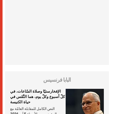
البابا فرنسيس
الإفخارستيّا وصلاة السّاعات، في
كلّ أسبوع وكلّ يوم، هما النَّفَس في
حياة الكنيسة
النص الكامل للمقابلة العامّة مع
المؤمنين يوم الأربعاء 5 آب 2026