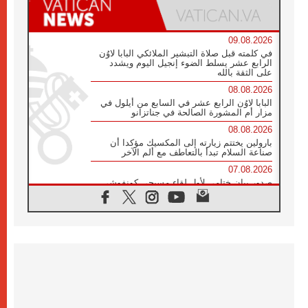
09.08.2026
في كلمته قبل صلاة التبشير الملائكي البابا لاوُن
الرابع عشر يسلط الضوء إنجيل اليوم ويشدد
على الثقة بالله
08.08.2026
البابا لاوُن الرابع عشر في السابع من أيلول في
مزار أم المشورة الصالحة في جناتزانو
08.08.2026
بارولين يختتم زيارته إلى المكسيك مؤكدا أن
صناعة السلام تبدأ بالتعاطف مع ألم الآخر
07.08.2026
صدور بيان ختامي لأول لقاء مسيحي كونفوشي
بمشاركة الدائرة الفاتيكانية للحوار بين الأديان
07.08.2026
الكاردينال ستورلا: زيارة البابا لاوُن الرابع عشر
ستكون بشرى سارة للأوروغواي بأكملها
07.08.2026
الفاتيكان يعلن برنامج الزيارة الرسولية للبابا لاوُن
الرابع عشر إلى فرنسا
07.08.2026
في الذكرى الـ ٨١ لحادثة هيروشيما الكنيسة في