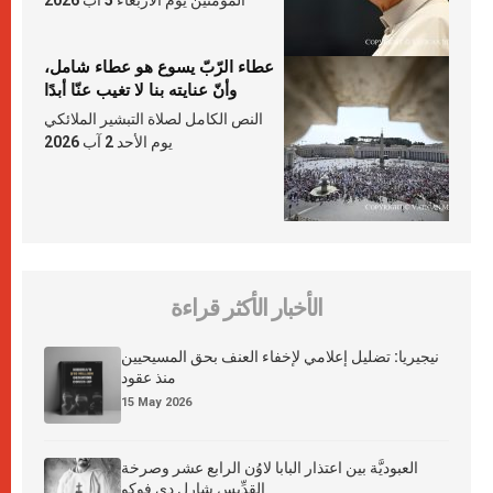
عطاء الرّبّ يسوع هو عطاء شامل،
وأنّ عنايته بنا لا تغيب عنّا أبدًا
النص الكامل لصلاة التبشير الملائكي
يوم الأحد 2 آب 2026
الأخبار الأكثر قراءة
نيجيريا: تضليل إعلامي لإخفاء العنف بحق المسيحيين
منذ عقود
15 May 2026
العبوديَّة بين اعتذار البابا لاوُن الرابع عشر وصرخة
القدِّيس شارل دي فوكو