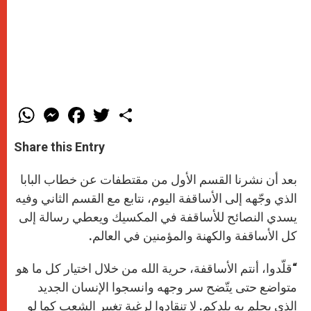
W
M
F
T
S
h
e
a
w
h
a
s
c
i
a
t
s
e
t
r
Share this Entry
s
e
b
t
e
A
n
o
e
p
g
o
r
بعد أن نشرنا القسم الأول من مقتطفات عن خطاب البابا
p
e
k
r
الذي وجّهه إلى الأساقفة اليوم، نتابع مع القسم الثاني وفيه
يسدي النصائح للأساقفة في المكسيك ويعطي رسالة إلى
كل الأساقفة والكهنة والمؤمنين في العالم.
“قلّدوا، أنتم الأساقفة، حرية الله من خلال اختيار كل ما هو
متواضع حتى يتّضح سر وجهه وانسجوا الإنسان الجديد
الذي يحلم به بلدكم. لا تنقادوا لرغبة تغيير الشعب كما لو