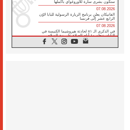
ستكون بشرى سارة للأوروغواي بأكملها
07.08.2026
الفاتيكان يعلن برنامج الزيارة الرسولية للبابا لاوُن
الرابع عشر إلى فرنسا
07.08.2026
في الذكرى الـ ٨١ لحادثة هيروشيما الكنيسة في
اليابان تنظم ١٠ أيام للصلاة على نية السلام
07.08.2026
الكنيسة في الأوروغواي: زيارة البابا ستعزز
الإيمان والرجاء
06.08.2026
الاجتماع الشهري للمطارنة الموارنة
06.08.2026
الكاردينال روسي: زيارة البابا لاوُن إلى الأرجنتين
هي تكريم للبابا فرنسيس
06.08.2026
زيارة البابا إلى البيرو ستكون زمن نعمة ومصالحة
ورجاء
06.08.2026
الكاردينال بارولين في المكسيك: علينا أن نكون
حاضرين إلى جانب المهمشين والمهاجرين
والأجانب
06.08.2026