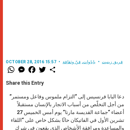
فريق زينيت
باباوات
,
فنّ وثقافة
OCTOBER 28, 2016 15:57
W
M
F
T
S
h
e
a
w
h
a
s
c
i
a
t
s
e
t
r
Share this Entry
s
e
b
t
e
A
n
o
e
p
g
o
r
دعا البابا فرنسيس إلى “التزام ملموس وفاعل ومستمر”
p
e
k
r
من أجل التخلّص من أسباب الاتجار بالإنسان مستقبلاً
أعضاء “جماعة القديسة مارتا” يوم أمس الخميس 27
تشرين الأول في الفاتيكان حاثًا بشكل خاص على “اللقاء
والمساعدة ومرافقة الأشخاص الذي يقعون في شرك