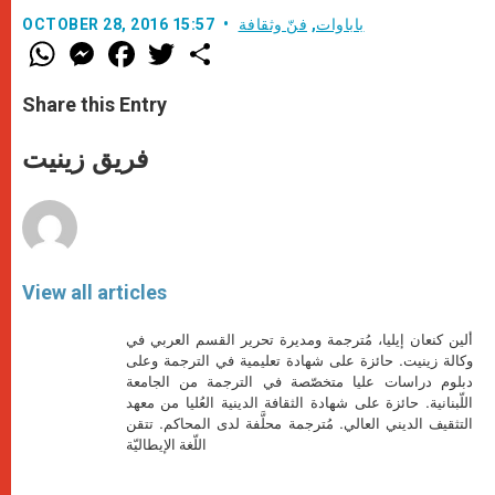
باباوات
,
فنّ وثقافة
OCTOBER 28, 2016 15:57
W
M
F
T
S
h
e
a
w
h
a
s
c
i
a
t
s
e
t
r
Share this Entry
s
e
b
t
e
A
n
o
e
p
g
o
r
فريق زينيت
p
e
k
r
View all articles
ألين كنعان إيليا، مُترجمة ومديرة تحرير القسم العربي في
وكالة زينيت. حائزة على شهادة تعليمية في الترجمة وعلى
دبلوم دراسات عليا متخصّصة في الترجمة من الجامعة
اللّبنانية. حائزة على شهادة الثقافة الدينية العُليا من معهد
التثقيف الديني العالي. مُترجمة محلَّفة لدى المحاكم. تتقن
اللّغة الإيطاليّة