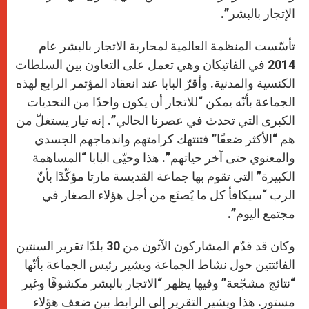
الإتجار بالبشر”.
تأسّست المنظمة العالمية لمحاربة الاتجار بالبشر عام
2014 في الفاتيكان وهي تعمل على التعاون بين السلطات
الكنسية والمدنية. وأقرّ البابا عند انعقاد المؤتمر الرابع لهذه
الجماعة بأنّه يمكن “للاتجار أن يكون واحدًا من التحديات
الكبرى التي تحدث في عصرنا الحالي”. إنه تيار يستغلّ من
هم “الأكثر ضعفًا” فتنتهك كرامتهم واندماجهم الجسدي
والمعنوي حتى آخر حياتهم”. هذا وحيّى البابا “المساهمة
الكبيرة” التي تقوم بها جماعة القديسة مارتا مؤكّدًا بأنّ
الرب “سيكافأ كل ما يُصنَع من أجل هؤلاء الصغار في
مجتمع اليوم”.
وكان قد قدّم المشاركون الآتون من 30 بلدًا تقرير السنتين
الفائتتين حول نشاط الجماعة ويشير رئيس الجماعة بأنّها
“نتائج مشجّعة” وفيها يظهر “الاتجار بالبشر مكشوفًا وغير
مستور. هذا ويشير التقرير إلى الرابط بين ضعف هؤلاء