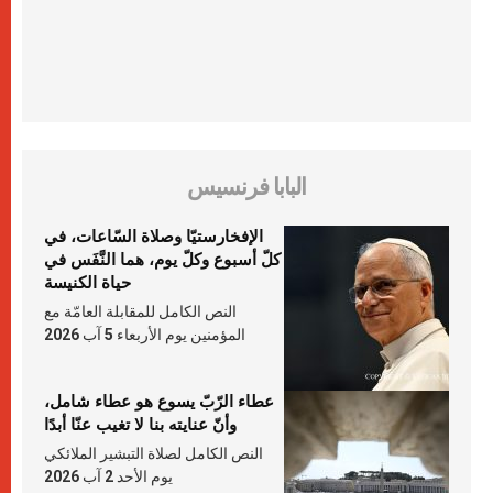
البابا فرنسيس
الإفخارستيّا وصلاة السّاعات، في
كلّ أسبوع وكلّ يوم، هما النَّفَس في
حياة الكنيسة
النص الكامل للمقابلة العامّة مع
المؤمنين يوم الأربعاء 5 آب 2026
عطاء الرّبّ يسوع هو عطاء شامل،
وأنّ عنايته بنا لا تغيب عنّا أبدًا
النص الكامل لصلاة التبشير الملائكي
يوم الأحد 2 آب 2026