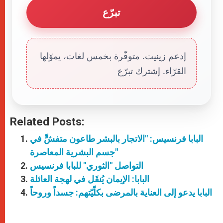
تبرّع
إدعم زينيت. متوفّرة بخمس لغات، يموّلها
القرّاء. إشترك تبرّع
Related Posts:
البابا فرنسيس: "الاتجار بالبشر طاعون متفشٍّ في
جسم البشرية المعاصرة"
التواصل "الثوري" للبابا فرنسيس
البابا: الإيمان يُنقَل في لهجة العائلة
البابا يدعو إلى العناية بالمرضى بكلّيّتهم: جسداً وروحاً