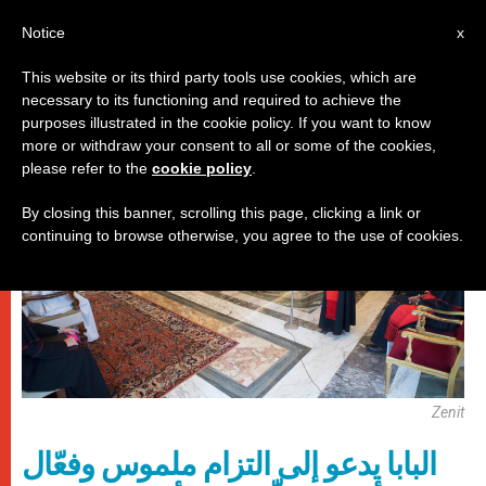
AR
Notice
x
This website or its third party tools use cookies, which are
necessary to its functioning and required to achieve the
,
باباوات
فنّ وثقافة
purposes illustrated in the cookie policy. If you want to know
more or withdraw your consent to all or some of the cookies,
please refer to the
cookie policy
.
By closing this banner, scrolling this page, clicking a link or
continuing to browse otherwise, you agree to the use of cookies.
Zenit
البابا يدعو إلى التزام ملموس وفعّال