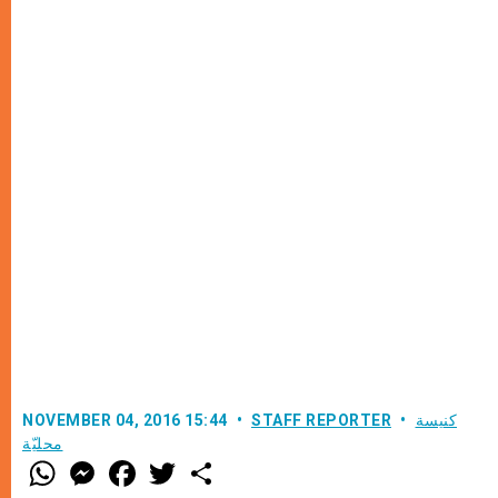
كنيسة
STAFF REPORTER
NOVEMBER 04, 2016 15:44
محليّة
W
M
F
T
S
h
e
a
w
h