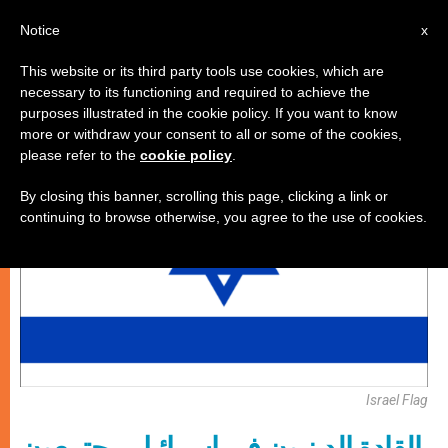
AR
Notice
x
This website or its third party tools use cookies, which are
necessary to its functioning and required to achieve the
كنيسة محليّة
purposes illustrated in the cookie policy. If you want to know
more or withdraw your consent to all or some of the cookies,
please refer to the
cookie policy
.
By closing this banner, scrolling this page, clicking a link or
continuing to browse otherwise, you agree to the use of cookies.
Israel Flag
القادة الدينيون في إسرائيل مجتمعون