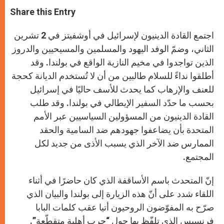
a
s
c
i
a
t
s
e
t
r
Share this Entry
s
e
b
t
e
A
n
o
e
p
g
o
r
اجتمع القادة الدينيون لإسرائيل في أوشفيتز في 2 تشرين
p
e
k
r
الثاني، وضمّ الوفد اليهود والمسلمين والمسيحيين والدروز
الذين تواجدوا في مخيم النازية الواقع في بولندا. وقد
أطلقوا نداءً للسلام طالبين من أن لا تُستخدم الديانة كحجة
للعنف والإرهاب كما يحدث للأسف حاليًا في إسرائيل
بحسب ما حدّد السفير الإيطالي في بولندا. وقد طلب
القادة الدينيون من المسؤولين السياسيين عبر الأمم
المتحدة بأن يضاعفوا جهودهم ضد السامية والحقد
الممارس ضد الآخر الذي يسبب الأذى من جديد لكل
المجتمع.
إنّ المتحدث باسم الأساقفة الذي كان حاضرًا في أثناء
اللقاء شدد على أنّ هذه الزيارة إلى بولندا والبيان الذي
صرّح به المفوّضون الروحيون أتيا عقب كلمات البابا
فرنسيس الذي تلفّظ بها حول “حرب أهلية متقطّعة”.