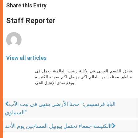
t
s
e
t
r
Share this Entry
s
e
b
t
e
A
n
o
e
p
g
o
r
Staff Reporter
p
e
k
r
View all articles
فريق القسم العربي في وكالة زينيت العالمية يعمل في
مناطق مختلفة من العالم لكي يوصل لكم صوت الكنيسة
ووقع صدى الإنجيل الحي.
البابا فرنسيس: "حجنا الأرضي ينتهي في بيت الآب
السماوي"
الكنيسة جمعاء تحتفل بيوبيل المساجين يوم الأحد!