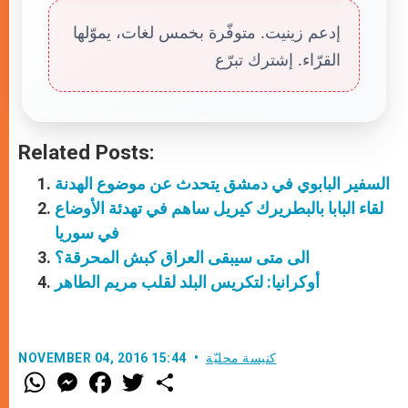
إدعم زينيت. متوفّرة بخمس لغات، يموّلها
القرّاء. إشترك تبرّع
Related Posts:
السفير البابوي في دمشق يتحدث عن موضوع الهدنة
لقاء البابا بالبطريرك كيريل ساهم في تهدئة الأوضاع
في سوريا
الى متى سيبقى العراق كبش المحرقة؟
أوكرانيا: لتكريس البلد لقلب مريم الطاهر
كنيسة محليّة
NOVEMBER 04, 2016 15:44
W
M
F
T
S
h
e
a
w
h
a
s
c
i
a