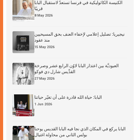
الكنيسة الكاثوليكية في فرنسا تستعدّ لاستقبال البابا
قريبًا
8 May 2026
نيجيريا: تضليل إعلامي لإخفاء العنف بحق المسيحيين
منذ عقود
15 May 2026
العبوديَّة بين اعتذار البابا لاوُن الرابع عشر وصرخة
القدِّيس شارل دي فوكو
27 May 2026
البابا: حياة الله قادرة على أن تغيّر حياتنا
1 Jun 2026
البابا يركع في المكان الذي نجا فيه البابا القديس يوحنا
بولس الثاني من محاولة اغتيال