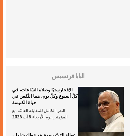
البابا فرنسيس
الإفخارستيّا وصلاة السّاعات، في
كلّ أسبوع وكلّ يوم، هما النَّفَس في
حياة الكنيسة
النص الكامل للمقابلة العامّة مع
المؤمنين يوم الأربعاء 5 آب 2026
عطاء الرّبّ يسوع هو عطاء شامل،