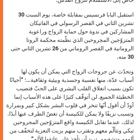
استقبل البابا فرنسيس بمقابلة خاصة، يوم السبت 30
تشرين الثاني في القصر الرسولي في الفاتيكان
المشاركين في ندوة حول حماية الزواج وراعوية
المتزوّجين المجروحين الذي نظّمته محكمة الروتا
الرومانية في القصر الروماني من 26 تشرين الثاني حتى
30 منه.
وتحدّث عن جروحات الزواج التي يمكن أن يكون لها
أسباب عدّة، منها نفسية وجسدية وبيئية وثقافية…؛ “أحيانًا
تكون بسبب انغلاق القلب البشري على الحبّ فتصيب
الخطيئة الجميع. لن أتوقّف كثيرًا على هذه الأسباب إنما
أودّ أن أقول أنّها تنخر في قلوب البشر بشكل كبير وبمرارة
وتسبب نزيفًا ولا يمكن للكنيسة أن تغضّ الطرف عنها أبدًا.
لذلك، عندما تقابل الكنيسة واقع المتزوّجين المجروحين
تبكي وتتألّم معهم وتقترب منهم بزيت التعزية لتخفّف من
ألمهم وتشفيهم. تريد أن تأخذ على عاتقها الألم”.