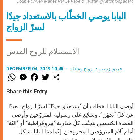
Couple Chilien Mariés Par Le Pape © Twitter @Antoniospadaro
البابا يوصي الخطّاب بالاستعداد جيدًا
لسرّ الزواج
الاستسلام للروح القدس
فريق زينيت
زواج وعائلة
DECEMBER 04, 2019 10:45
W
M
F
T
S
h
e
a
w
h
a
s
c
i
a
t
s
e
t
r
Share this Entry
s
e
b
t
e
A
n
o
e
p
g
o
r
أوصى البابا الخطّاب أن “يستعدّوا جيدًا” لسرّ الزواج، بعيدًا
p
e
k
r
عن كلّ “تكهّن”. وشجّع على رسولية المتزوّجين وأوصى
القضاة الكنسيين بتجنّب كلّ مقاربة “بيروقراطية” أو “آليّة”
أمام آلام المتزوّجين المجروحين. إنّما دعا البابا بشكل
خاص إلى الاستسلام للروح القدس.