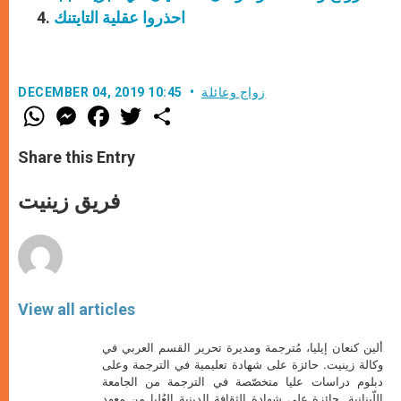
احذروا عقلية التايتنك
زواج وعائلة
DECEMBER 04, 2019 10:45
W
M
F
T
S
h
e
a
w
h
a
s
c
i
a
t
s
e
t
r
Share this Entry
s
e
b
t
e
A
n
o
e
p
g
o
r
فريق زينيت
p
e
k
r
View all articles
ألين كنعان إيليا، مُترجمة ومديرة تحرير القسم العربي في
وكالة زينيت. حائزة على شهادة تعليمية في الترجمة وعلى
دبلوم دراسات عليا متخصّصة في الترجمة من الجامعة
اللّبنانية. حائزة على شهادة الثقافة الدينية العُليا من معهد