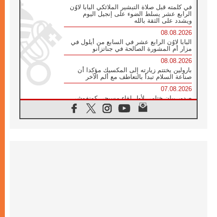
في كلمته قبل صلاة التبشير الملائكي البابا لاوُن
الرابع عشر يسلط الضوء على إنجيل اليوم
ويشدد على الثقة بالله
08.08.2026
البابا لاوُن الرابع عشر في السابع من أيلول في
مزار أم المشورة الصالحة في جناتزانو
08.08.2026
بارولين يختتم زيارته إلى المكسيك مؤكدا أن
صناعة السلام تبدأ بالتعاطف مع ألم الآخر
07.08.2026
صدور بيان ختامي لأول لقاء مسيحي كونفوشي
بمشاركة الدائرة الفاتيكانية للحوار بين الأديان
07.08.2026
الكاردينال ستورلا: زيارة البابا لاوُن الرابع عشر
ستكون بشرى سارة للأوروغواي بأكملها
07.08.2026
الفاتيكان يعلن برنامج الزيارة الرسولية للبابا لاوُن
الرابع عشر إلى فرنسا
07.08.2026
في الذكرى الـ ٨١ لحادثة هيروشيما الكنيسة في
اليابان تنظم ١٠ أيام للصلاة على نية السلام
07.08.2026
الكنيسة في الأوروغواي: زيارة البابا ستعزز