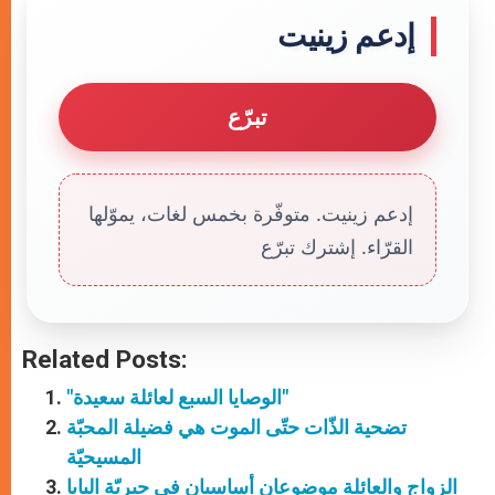
إدعم زينيت
تبرّع
إدعم زينيت. متوفّرة بخمس لغات، يموّلها
القرّاء. إشترك تبرّع
Related Posts:
"الوصايا السبع لعائلة سعيدة"
تضحية الذّات حتّى الموت هي فضيلة المحبّة
المسيحيّة
الزواج والعائلة موضوعان أساسيان في حبريّة البابا