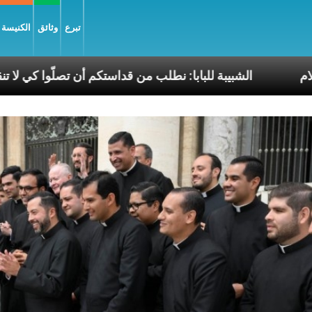
تبرع
وثائق
الكنيسة و
لّم إنجيل السّلام
الشبيبة للبابا: نطلب من قداستكم أن