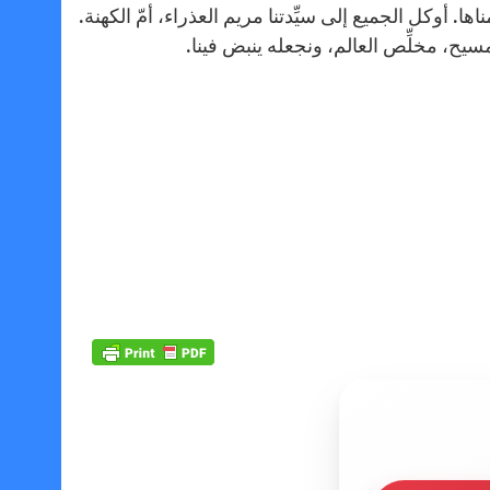
ا. أوكل الجميع إلى سيِّدتنا مريم العذراء، أمّ الكهنة.
سيح، مخلِّص العالم، ونجعله ينبض فينا.