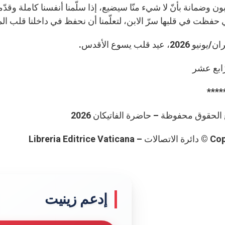
 وضمانة بأنّ لا شيء منّا سيضيع، إذا سلّمنا أنفسنا كاملة وقدّمناه
 حفظت في قلبها سرّ الابن، لتعلّمنا أن نحفظ في داخلنا قلب الم
رّابع عشر
****
لحقوق محفوظة – حاضرة الفاتيكان 2026
Libreria Editrice Va
إدعم زينيت