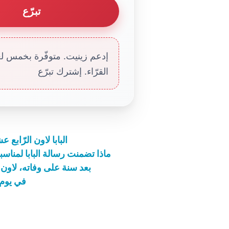
تبرّع
إدعم زينيت. متوفّرة بخمس لغا
القرّاء. إشترك تبرّع
البابا لاون الرّابع 
ماذا تضمنت رسالة البابا لمناسب
بعد سنة على وفاته، لاون ا
في يوم ا