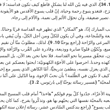
يوحنّا 19، 34)، الذي فيه بيّن الله لنا بشكلٍ قاطع كيف تكون قداسته
رَح، فتغدو ينبوع رحمة وحياة. إنّ قلب يسوع الأقدس هو الأيقونة الأس
صير ضعيفة، وأن تحوّل الألم إلى نعمة، والآلام إلى رجاء.
ب المبارك إذًا، هو ”المكان“ الذي تظهر فيه القداسة قربًا وحنانً
عة والشّجاعة، وفي أن يكون للكلّ ومن أجل الكلّ، وأن يُبقي باب
ويجدوا المرعى والرّاحة (راجع يوحنّا 10، 9). ل
ع، وتُكوِّن قلوبًا صابرة ووديعة، وقادرة على القُرب والرّأفة وال
هذه وحدنا. احرصوا على الأخوّة الكهنوتيّة: ابحثوا بعضكم عن 
الذي يعزل نفسه، ينطفئ تدريجيًّا، أمّا الكاهن الذي يسير مع إخوته 
كيف لا نكون في الظّلمة؟ بأن نحبّ الإخوة. وما الدّليل على أنّنا نحب
محبّة” (
تفسير رسالة يوحنّا إلى بارثوس
، 2، 3).
كهنة الأعزّاء، جدّدوا كلّ يوم قولكم ”هاءنذا“ أمام قلب المسيح ا
عبه بالمحبّة نفسها التي يحبّهم بها هو. وتذكّروا بفرح، كما كان 
لب يسوع” (راجع بندكتس السّادس عشر،
رسالة إعلان سنة الك