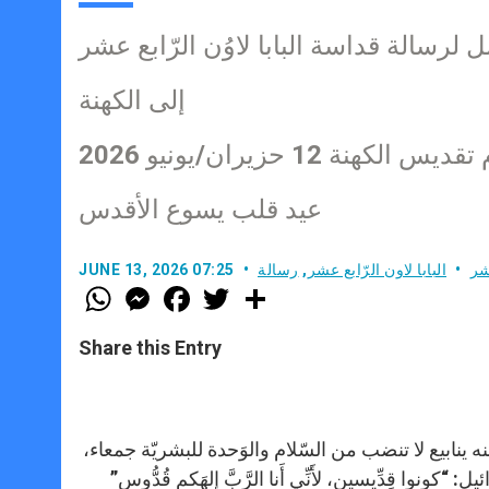
ل لرسالة قداسة البابا لاوُن الرّابع عشر
إلى الكهنة
 الكهنة 12 حزيران/يونيو 2026
عيد قلب يسوع الأقدس
عشر
البابا لاون الرّابع عشر
,
رسالة
JUNE 13, 2026 07:25
W
M
F
T
S
h
e
a
w
h
a
s
c
i
a
t
s
e
t
r
Share this Entry
s
e
b
t
e
A
n
o
e
p
g
o
r
p
e
k
r
 ينابيع لا تنضب من السّلام والوَحدة للبشريّة جمعاء،
نوا قِدِّيسين، لأَنِّي أَنا الرَّبَّ إِلهَكم قُدُّوس”