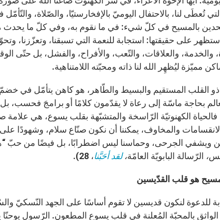
ليوميّة. أيّها الإخوة الأعزّاء، في سرّ الكهنوت صاغنا الله على صور
التي تُعطَى لنا، بالاحتفال اليوميّ بالإفخارستيّا، والصّلاة، والتّأ
ّحدين بالمسيح في كلّ شيء: في ما نقوم به، وفي كلّ ما يحدث معنا ي
ستظهر على حقيقتها: استجابة للنعمة التي تسبقنا، وتعزّزنا، وتحوّل
، والخدمة، والعلاقات، والتّعب، والأفراح، والفشل، بل حتّى الوقت 
كن مميّزة ليُظهِر الله لنا ذاته ومحبّته اللامتناهية.
ذو القلب المستقيم والبسيط والطّاهر، هو كاهن يتأمّل في خضمّ
لعالم بحاجة ماسّة إلى رعاة لا يقدّمون كلامًا أو برامجَ فحسب، 
 فالحياة الكهنوتيّة الرّاسخة والمتشبّهة بقلب يسوع، هي علامة ص
الانقسامات والمخاوف، يمكننا أن نكون صنّاع سلام، وشهودًا على
ين ويشفي الجرحى، وحماسنا ليس اضطرابًا، بل فيضًا من حبّ “هو ن
يس
،
الرّسالة البابويّة العامّة
،
لقد أحَبَّنا
، 28).
سيح هو قلب القدّيسين
ة للدعوة لنكون قديسين لا تقوم أساسًا على الجهد النّسكيّ والس
 الواثق بالمحبّة المُعلنة في قلب يسوع المطعون. الرّسول يوحنّ