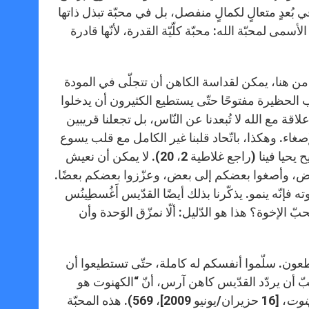
: لا في بُعدٍ متعالٍ لكمالٍ منفصل، بل في محبّة تبذل ذاتها
مى لمحبّة الله: محبّة كلّيّة القدرة، لأنّها قادرة
ا. من هنا، يمكن لقداسة الكاهن أن تتجلّى في المودة
 الحظيرة مفتوحًا حتّى يستطيع الكثيرون أن يدخلوا
ذلك، مطلوبٌ منّا أن نقيم علاقة مع الله لا تُبعدنا عن النّاس، بل تجعلنا قريبين
إصغاء. وهكذا، باتّحاد قلبنا غير الكامل مع قلب يسوع
المطعون، تتحقّق مسيرتنا نحو القداسة. فلا نحيا نحن بعد الآن، بل المسيح يحيا فينا (راجع غلاطية 2، 20). لا يمكن أن نعيش
بعض، وأصغوا بعضكم إلى بعض، وعزّزوا بعضكم بعضًا.
فإنّه ينمو. يذكّرنا بذلك أيضًا القدّيس أَغُسطِينُس
ّ الإخوة؟ هذا هو الدّليل: ألّا نمزّق الوَحدة وأن
لمطعون. سلّموا أنفسكم له كاملة، حتّى تستطيعوا أن
يحبّ أن يردّد القدّيس كاهن آرس، أنّ “الكهنوت هو
هنوت
، [16 حزيران/يونيو 2009]، 569). هذه المحبّة