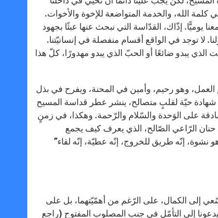
ة المسيح، لكن يجب علينا دائمًا أن نُحيي في داخلنا
مّل في كلمة الله، والخدمة المتواضعة للإخوة والأخوات.
وميًّا. إذّاك، القدّاسة التي نبحث عنها عبثًا بجهود
نا. لا توجد في الواقع أقسام منفصلة في إنسانيّتنا.
الذي يبدو ضائعًا أو الحبّ الذي يبدو مهدورًا، كلّ هذا
 العمل، وهو رحيم، وأمين في المحنة، ويفرح في بذل
بل شهادة حيّة لقلبٍ متصالح، ينشر عطر قداسة المسيح
ادقة على الوَحدة والسّلام والرّحمة. وهكذا، في زمنٍ
 حنان الرّاعي الصّالح، الذي يعرف كيف يجمع
شوة، إنّه طريق للخروج، إنّه عطيّة، إنّه لقاء”
ّعي إلى الكمال، على الرّغم من أهمّيّتهما، بل على
ا يدعونا إلى التأمّل في جنب المصلوب المفتوح (راجع