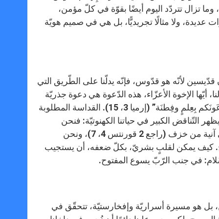
وة الإلهيّة القرون، وما تزال تتردّد اليوم أيضًا بقوّة في كلّ مؤمن،
 عديدة، ولا مثالًا تجريديًّا، بل هي في صميم هويّة
ّيسين لأنّه هو قدّوس، فإنّه يدلّنا على الطّريق التي
، أيّها الإخوة الأعزّاء، هذه الدّعوة هي دعوة جذريّة
بصورة خاصّة. وعد الرّبّ الإله قال: “أُعْطيكم رُعاةً على وَفقِ قَلْبي، فيَرعَونَكم بِعِلمٍ وفِطنَة” (إرميا 3، 15). القداسة المطلوبة
ظهر التّناقض الكبير في حياتنا الكهنوتيّة: فنحن
مدعوّون إلى أن نشارك في قداسة الله نفسها، لكنّنا نحمل هذا الكنز في آنية من خزف (راجع 2 قورنتس 4، 7)، ونحن
راح. كيف يمكن لقلبٍ بشريّ، بكلّ ضعفه، أن يستجيب
لام: في جنب الرّبّ يسوع المفتوح.
، بل هو مسيرة أسراريّة وإفخارستيّة، تتحقّق في