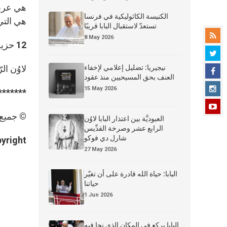
هي عربون
الكنيسة الكاثوليكية في فرنسا
هي التي
تستعدّ لاستقبال البابا قريبًا
8 May 2026
12 حزيران/يونيو 2026، عيد قلب يسوع الأقدس.
نيجيريا: تضليل إعلامي لإخفاء
لاوُن ال
العنف بحق المسيحيين منذ عقود
15 May 2026
*******
© جميع ا
العبوديَّة بين اعتذار البابا لاوُن
الرابع عشر وصرخة القدِّيس
شارل دي فوكو
Copyright © دائرة الاتصالات – ticana
27 May 2026
البابا: حياة الله قادرة على أن تغيّر
حياتنا
1 Jun 2026
البابا يركع في المكان الذي نجا فيه