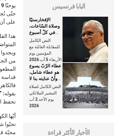
البابا فرنسيس
حتّى تُج
الإفخارستيّا
على أن ت
وصلاة السّاعات،
في كلّ أسبوع
هذا القل
وكلّ يوم، هما
النص الكامل
المتواض
النَّفَس في حياة
للمقابلة العامّة مع
الكنيسة
المؤمنين يوم
الأربعاء 5 آب 2026
من الجمي
عطاء الرّبّ يسوع
هو عطاء شامل،
قداسة ك
وأنّ عنايته بنا لا
فالكاهن 
تغيب عنّا أبدًا
النص الكامل لصلاة
بقوله: “
التبشير الملائكي
يوم الأحد 2 آب
نحفظ ال
2026
أيّها ال
تحبّوا ش
الأخبار الأكثر قراءة
محبّة ق