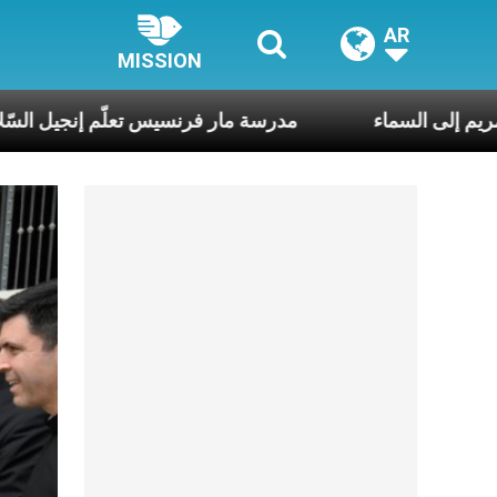
AR
MISSION
وانتقال العذراء مريم إلى السماء
مدرسة مار فرنسيس تع