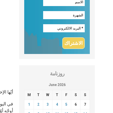
روزنامة
June 2026
أيّها الإ
M
T
W
T
F
S
S
في اليوم
1
2
3
4
5
6
7
أوجّه أو