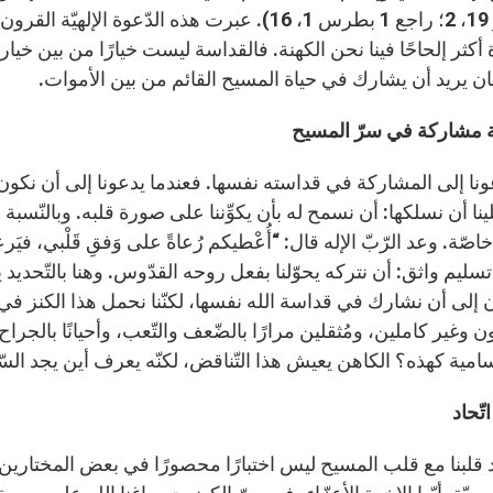
(الأحبار 19، 2؛ راجع 1 بطرس 1، 16). عبرت هذه الدّع
كثر إلحاحًا فينا نحن الكهنة. فالقداسة ليست خيارًا من بين خيارات
ان يريد أن يشارك في حياة المسيح القائم من بين الأموات.
 مشاركة في سرّ المسيح
ونا إلى المشاركة في قداسته نفسها. فعندما يدعونا إلى أن نكون قد
ا أن نسلكها: أن نسمح له بأن يكوِّننا على صورة قلبه. وبالنّسبة لنا
تسليم واثق: أن نتركه يحوّلنا بفعل روحه القدّوس. وهنا بالتّحديد ي
 وغير كاملين، ومُثقلين مرارًا بالضّعف والتّعب، وأحيانًا بالج
امية كهذه؟ الكاهن يعيش هذا التّناقض، لكنّه يعرف أين يجد السّ
ّحاد
حاد قلبنا مع قلب المسيح ليس اختبارًا محصورًا في بعض المختارين