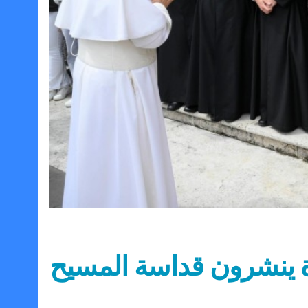
اة ينشرون قداسة المسيح