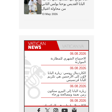
البابا القديس يوحنا بولس الثاني
من محاولة اغتيال
13 May 2026
06.08.2026
الاجتماع الشهري للمطارنة
الموارنة
06.08.2026
الكاردينال روسي: زيارة البابا
لاوُن إلى الأرجنتين هي تكريم
للبابا فرنسيس
06.08.2026
زيارة البابا إلى البيرو ستكون
زمن نعمة ومصالحة ورجاء
06.08.2026
الكاردينال بارولين في المكسيك:
علينا أن نكون حاضرين إلى جانب