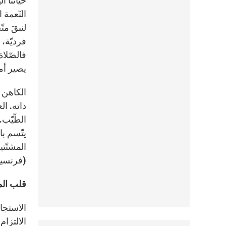
حياتنا ا
النّعمة 
لنبقَ مت
فرديّة، 
فالصّلاة
يصير أما
الكاهن 
ذاته. ا
الطّيّب.
يتّسم ب
المشتّت
(فرنس
قلب الم
الاستجاب
الالتزام