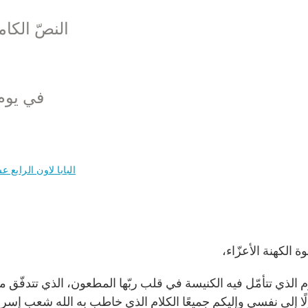
النصّ الكام
في يوم تقديس
البابا لاون الرابع 
خوة الكهنة الأعزّاء،
 الذي تتأمّل فيه الكنيسة في قلب ربّها المطعون، الذي تتدفّق منه
ّلًا إلى نفسي وإليكم جميعًا الكلام الذي خاطب به الله شعب إسرائيل: “كو