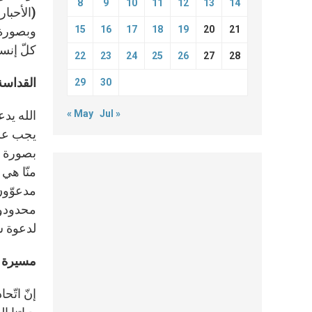
8
9
10
11
12
13
14
15
16
17
18
19
20
21
وبصورة أ
كلّ إنس
22
23
24
25
26
27
28
القداسة
29
30
« May
Jul »
الله يدع
يجب علين
منّا هي 
محدودون
لدعوة س
مسيرة ات
إنّ اتّ