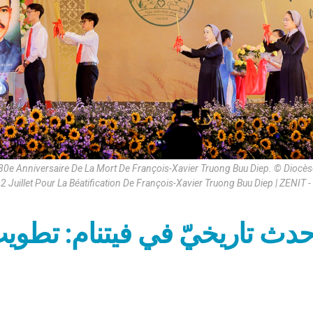
 80e Anniversaire De La Mort De François-Xavier Truong Buu Diep. © Diocè
 Juillet Pour La Béatification De François-Xavier Truong Buu Diep | ZENIT -
دث تاريخيّ في فيتنام: تطوي