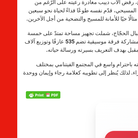
والصراع، رفض الأب دييب مغادرة رعيته على الرّغم من
 المسيحي، قدّم نفسه طوعًا فداءً لحياة نحو سبعين
تقبال الحجّاج، شملت تجهيز مساحة تمتدّ على خمسة
هكتارات، ونصب شاشات عملاقة، وتأمين خدمات صحية، بالإضافة إلى مشاركة فرقة موسيقية تضم 535 عازفًا وتوزيع آلاف
مقبل بهدف التعريف بسيرته ورسالة حياته.
ه باحترام واسع في المجتمع الفيتنامي بمختلف
راء. لذلك يُنظر إلى تطويبه كعلامة رجاء وإيمان ووحدة