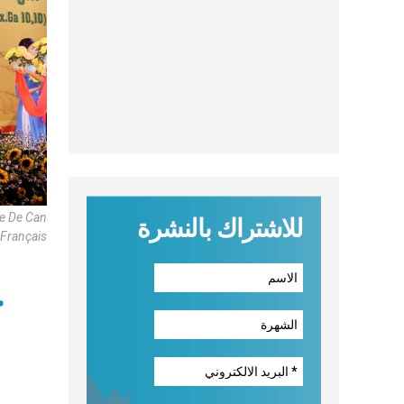
se De Can
للاشتراك بالنشرة
 Français
ح