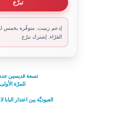
تبرّع
إدعم زينيت. متوفّرة بخمس لغا
القرّاء. إشترك تبرّع
تسعة قديسين جدد م
للمرّة الأولى منذ 800 سنة، جثمان فرنسيس 
العبوديَّة بين اعتذار البا