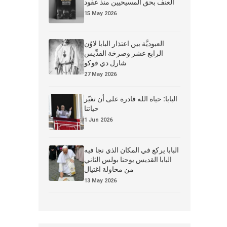
العنف بحق المسيحيين منذ عقود
15 May 2026
العبوديَّة بين اعتذار البابا لاوُن
الرابع عشر وصرخة القدِّيس
شارل دي فوكو
27 May 2026
البابا: حياة الله قادرة على أن تغيّر
حياتنا
1 Jun 2026
البابا يركع في المكان الذي نجا فيه
البابا القديس يوحنا بولس الثاني
من محاولة اغتيال
13 May 2026