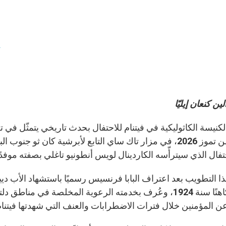
ف
ين كنعان إيليّا
الكنيسة الكاثوليكية في فيتنام للاحتفال بحدث تاريخي يتمثّل ف
تفال الذي سيترأّسه الكاردينال لويس أنطونيو تاغلي بصفته موفدًا 
وسيم كاهنًا سنة 1924، وعُرف بخدمته الرعوية المخلصة في م
ن المؤمنين خلال فترات الاضطرابات والعنف التي شهدتها فيتنام ب