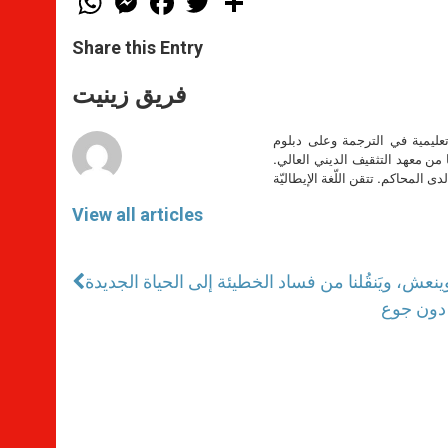
h
e
a
w
h
a
s
c
i
a
t
s
e
t
r
Share this Entry
s
e
b
t
e
A
n
o
e
p
g
o
r
فريق زينيت
p
e
k
r
تعليمية في الترجمة وعلى دبلوم
ا من معهد التثقيف الديني العالي.
دى المحاكم. تتقن اللّغة الإيطاليّة
View all articles
 وينعش، ويَنقُلنا من فساد الخطيئة إلى الحياة الجديدة
 دون جوع