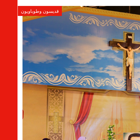
قديسون وطوباويون