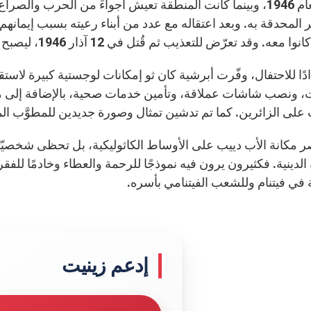
وفي العام 1946، وبينما كانت المنطقة تعيش أجواءً من الحرب 
 المحدقة به. وبعد اعتقاله مع عدد من أبناء رعيته بسبب إيمانهم
قد تعرّض للتعذيب ثم قُتل في 12 آذار 1946، ليصبح مثالًا حيًا للأمانة للمسيح والتضحية من أجل الآخرين.
دًا للاحتفال، وفّرت أبرشية كان ثو إمكانات لوجستية كبيرة لاس
 على الزائرين. كما تم تدشين تمثال وصورة جديدين للمطوَّب ال
صر مكانة الأب دييب على الأوساط الكاثوليكية، بل تحظى شخصيّت
الدينية. فكثيرون يرون فيه نموذجًا للرحمة والعطاء وخادمًا للفق
 في فيتنام وللشعب الفيتنامي بأسره.
إدعم زينيت