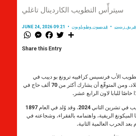
سيترأّس التطويب الكاردينال تاغلي
ريق زينيت
قديسون وطوباويون
JUNE 24, 2026 09:21
W
M
F
T
S
h
e
a
w
h
a
s
c
i
a
t
s
e
t
r
Share this Entry
s
e
b
t
e
A
n
o
e
p
g
o
r
p
e
k
r
ي تطويب الأب فرنسيس كزافييه ترونغ بو دييب في
الثاني من تموز 2026، في مزار تاك ساي التابع لأبرشية كان ثو جنوب البلاد. ومن المتوقّع أن يشارك أكثر من 70 ألف حاج في
خاصًا للبابا لاون الرابع عشر.
ويأتي هذا التطويب بعد اعتراف البابا فرنسيس رسميًا باستشهاد الأب دييب في تشرين الثاني 2024. وقد وُلد في العام 1897
ناطق دلتا الميكونغ الريفية، واهتمامه بالفقراء، وشجاعته في
عد الحرب العالمية الثانية.