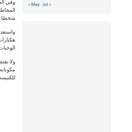
« May
Jul »
المخاطر
شخصًا كانوا معه. و
واستعدا
الوجبات
ولا تقت
مكوناته 
للكنيسة