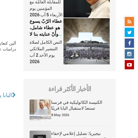
النَّفَس في حياة
للمقابلة العامّة مع
الكنيسة
المؤمنين يوم
الأربعاء 5 آب 2026
عطاء الرّبّ يسوع
هو عطاء شامل،
وأنّ عنايته بنا لا
تغيب عنّا أبدًا
النص الكامل لصلاة
ألين كنعا
التبشير الملائكي
دراسات علي
يوم الأحد 2 آب
2026
الأخبار الأكثر قراءة
البابا
الكنيسة الكاثوليكية في فرنسا
تستعدّ لاستقبال البابا قريبًا
8 May 2026
نيجيريا: تضليل إعلامي لإخفاء