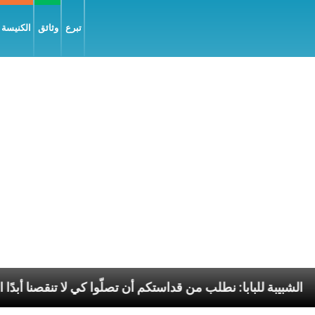
تبرع
وثائق
الكنيسة و
يل السّلام
الشبيبة للبابا: نطلب من قداستكم أن تصلّوا 