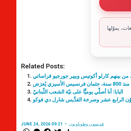
ت، يموّلها
Related Posts:
ن بينهم كارلو أكوتيس وبيير جورجيو فراساتي
الأسيزي يُعرَض
البابا: أنا أصلّي يوميًّا على نيّة الشعب اللّبنانيّ
با لاوُن الرابع عشر وصرخة القدِّيس شارل دي فوكو
قديسون وطوباويون
JUNE 24, 2026 09:21
W
M
F
T
S