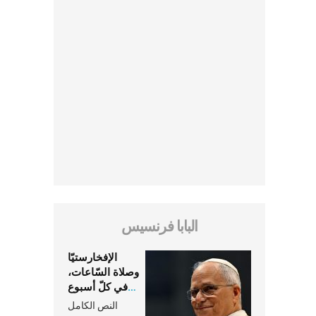
البابا فرنسيس
الإفخارستيّا
وصلاة السّاعات،
في كلّ أسبوع
وكلّ يوم، هما
النص الكامل