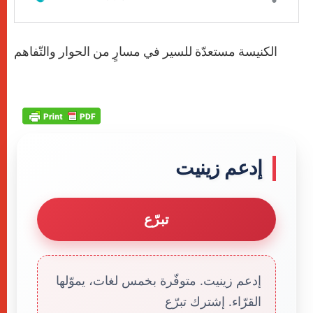
الكنيسة مستعدّة للسير في مسارٍ من الحوار والتّفاهم
إدعم زينيت
تبرّع
إدعم زينيت. متوفّرة بخمس لغات، يموّلها
القرّاء. إشترك تبرّع