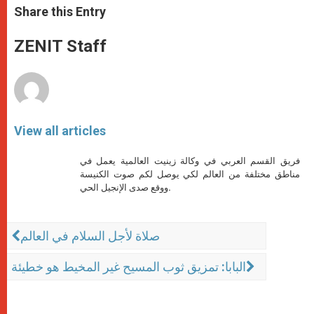
t
s
e
t
r
Share this Entry
s
e
b
t
e
A
n
o
e
p
g
o
r
ZENIT Staff
p
e
k
r
View all articles
فريق القسم العربي في وكالة زينيت العالمية يعمل في
مناطق مختلفة من العالم لكي يوصل لكم صوت الكنيسة
ووقع صدى الإنجيل الحي.
صلاة لأجل السلام في العالم
البابا: تمزيق ثوب المسيح غير المخيط هو خطيئة