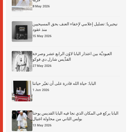
8 May 2026
نيجيريا: تضليل إعلامي لإخفاء العنف بحق المسيحيين
منذ عقود
15 May 2026
العبوديَّة بين اعتذار البابا لاوُن الرابع عشر وصرخة
القدِّيس شارل دي فوكو
27 May 2026
البابا: حياة الله قادرة على أن تغيّر حياتنا
1 Jun 2026
البابا يركع في المكان الذي نجا فيه البابا القديس يوحنا
بولس الثاني من محاولة اغتيال
13 May 2026