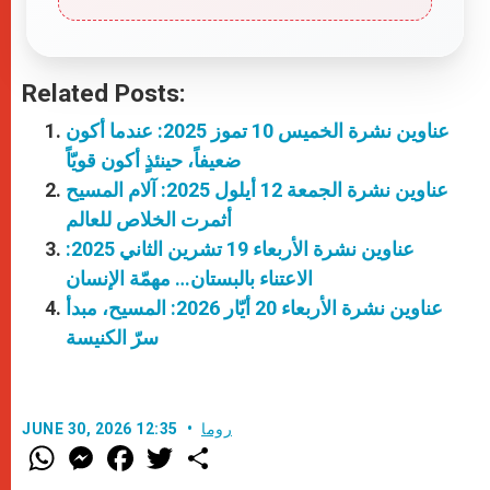
Related Posts:
عناوين نشرة الخميس 10 تموز 2025: عندما أكون
ضعيفاً، حينئذٍ أكون قويّاً
عناوين نشرة الجمعة 12 أيلول 2025: آلام المسيح
أثمرت الخلاص للعالم
عناوين نشرة الأربعاء 19 تشرين الثاني 2025:
الاعتناء بالبستان… مهمّة الإنسان
عناوين نشرة الأربعاء 20 أيّار 2026: المسيح، مبدأ
سرّ الكنيسة
روما
JUNE 30, 2026 12:35
W
M
F
T
S
h
e
a
w
h
a
s
c
i
a