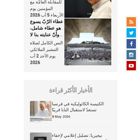
النَّفَس في حياة
للمقابلة العامّة مع
الكنيسة
المؤمنين يوم
الأربعاء 5 آب 2026
عطاء الرّبّ يسوع
هو عطاء شامل،
وأنّ عنايته بنا لا
تغيب عنّا أبدًا
النص الكامل لصلاة
التبشير الملائكي
يوم الأحد 2 آب
2026
الأخبار الأكثر قراءة
الكنيسة الكاثوليكية في فرنسا
تستعدّ لاستقبال البابا قريبًا
8 May 2026
نيجيريا: تضليل إعلامي لإخفاء