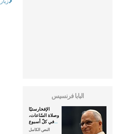
زيارة قد
البابا فرنسيس
الإفخارستيّا
وصلاة السّاعات،
في كلّ أسبوع
وكلّ يوم، هما
النص الكامل