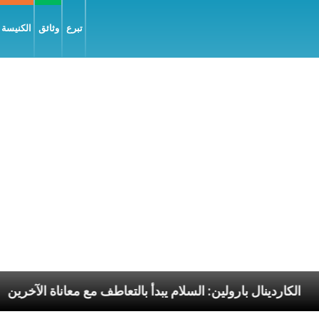
تبرع
وثائق
الكنيسة و
وليّة
الكاردينال بارولين: السلام يبدأ بالتعاطف مع معان