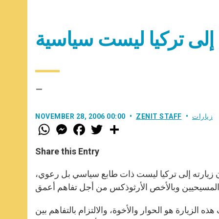
ه إلى تركيا ليست سياسية
–
زيارات
ZENIT STAFF
NOVEMBER 28, 2006 00:00
W
M
F
T
S
h
e
a
w
h
a
s
c
i
a
t
s
e
t
r
Share this Entry
s
e
b
t
e
A
n
o
e
p
g
o
r
دكتس السادس عشر أن زيارته إلى تركيا ليست ذات طابع سياسي بل رعوي،
p
e
k
r
 الزيارة هو الحوار والأخوة، والالتزام بالتفاهم بين