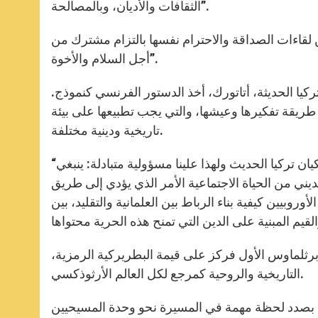
الثقافات والأديان، وبالمصالحة”.
ن لقاءات الصداقة والاحترام نفسها بالتزام مشترك من
أجل السلام والأخوة”.
تركيا الحديثة، أتاتورك، أخذ الدستور الفرنسي كنموذج.
، طريقة تفكيرها وعيشها، والتي يجب تطبيعها على بيئة
تاريخية ودينية مختلفة.
“لذا فالحوار بين العقلية الأوروبية والتقليد الإسلامي مطبوع في عمق كيان تركيا الحديث ولهذا علينا مسؤولية متبادلة: ينبغي
لديني من الحياة الاجتماعية الأمر الذي يؤدي إلى طريق
وروبيين كيفية بناء الرباط بين العلمانية والتقليد، بين
 برثلماوس الأول فركز على قيمة البطريركية الرمزية،
التاريخية والروحية كمرجع لكل العالم الأرثوذكسي.