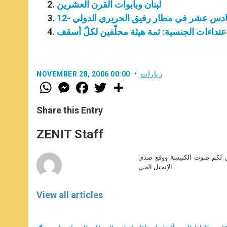
لبنان وبابوات القرن العشرين
تس السادس عشر في مطار رفيق الحريري الدولي
اعتداءات الجنسية: ثمة هيئة محلّفين لكلّ أسقف
زيارات
NOVEMBER 28, 2006 00:00
W
M
F
T
S
h
e
a
w
h
a
s
c
i
a
t
s
e
t
r
Share this Entry
s
e
b
t
e
A
n
o
e
p
g
o
r
ZENIT Staff
p
e
k
r
صل لكم صوت الكنيسة ووقع صدى
الإنجيل الحي.
View all articles