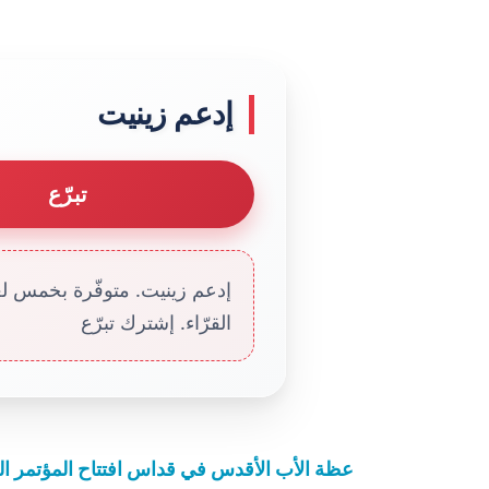
إدعم زينيت
تبرّع
إدعم زينيت. متوفّرة بخمس لغا
القرّاء. إشترك تبرّع
عظة الأب الأقدس في قداس افتتاح المؤتمر العا