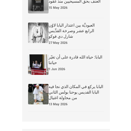
العنف بحق المسيحيين منذ عقود
15 May 2026
العبوديَّة بين اعتذار البابا لاوُن
الرابع عشر وصرخة القدِّيس
شارل دي فوكو
27 May 2026
البابا: حياة الله قادرة على أن تغيّر
حياتنا
1 Jun 2026
البابا يركع في المكان الذي نجا فيه
البابا القديس يوحنا بولس الثاني
من محاولة اغتيال
13 May 2026