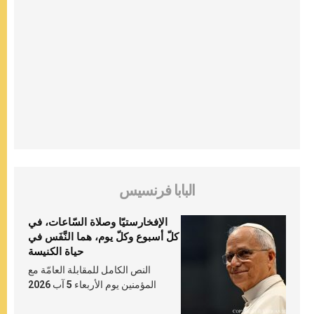
البابا فرنسيس
الإفخارستيّا وصلاة السّاعات، في
كلّ أسبوع وكلّ يوم، هما النَّفَس في
حياة الكنيسة
النص الكامل للمقابلة العامّة مع
المؤمنين يوم الأربعاء 5 آب 2026