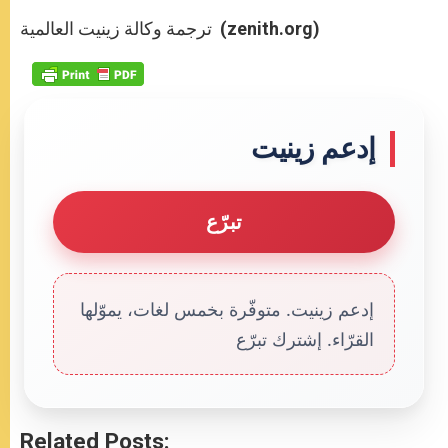
ترجمة وكالة زينيت العالمية (zenith.org)
إدعم زينيت
تبرّع
إدعم زينيت. متوفّرة بخمس لغات، يموّلها
القرّاء. إشترك تبرّع
Related Posts: