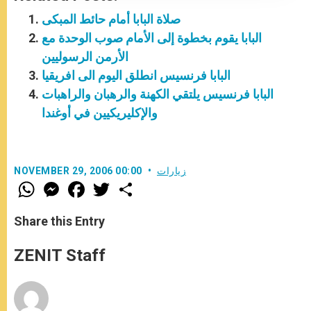
صلاة البابا أمام حائط المبكى
البابا يقوم بخطوة إلى الأمام صوب الوحدة مع
الأرمن الرسوليين
البابا فرنسيس انطلق اليوم الى افريقيا
البابا فرنسيس يلتقي الكهنة والرهبان والراهبات
والإكليريكيين في أوغندا
زيارات
NOVEMBER 29, 2006 00:00
W
M
F
T
S
h
e
a
w
h
a
s
c
i
a
t
s
e
t
r
Share this Entry
s
e
b
t
e
A
n
o
e
p
g
o
r
ZENIT Staff
p
e
k
r