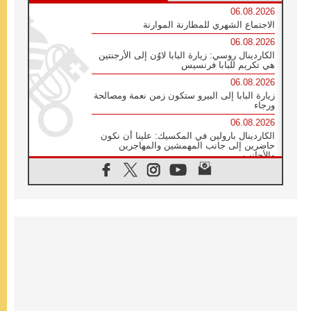
06.08.2026
الاجتماع الشهري للمطارنة الموارنة
06.08.2026
الكاردينال روسي: زيارة البابا لاوُن إلى الأرجنتين
هي تكريم للبابا فرنسيس
06.08.2026
زيارة البابا إلى البيرو ستكون زمن نعمة ومصالحة
ورجاء
06.08.2026
الكاردينال بارولين في المكسيك: علينا أن نكون
حاضرين إلى جانب المهمشين والمهاجرين
والأجانب
06.08.2026
البابا لاوُن الرابع عشر للشباب في أسيزي:
"أوروبا والعالم يبحثان اليوم عن قديسين جُدد
فيكم"
06.08.2026
البابا في أسيزي يتحدث إلى الشباب المشاركين
في لقاء الشباب الفرنسيسكاني
06.08.2026
البابا لاوُن الرابع عشر يبرق معزيا بوفاة
الكاردينال جوليو دوارتي لانغا
05.08.2026