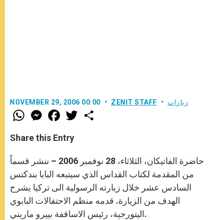
زيارات
ZENIT STAFF
NOVEMBER 29, 2006 00:00
W
M
F
T
S
h
e
a
w
h
a
s
c
i
a
t
s
e
t
r
Share this Entry
s
e
b
t
e
A
n
o
e
p
g
o
r
حاضرة الفاتيكان، الثلاثاء، 28 نوفمبر 2006 – ننشر قسماً
p
e
k
r
من المقدمة لكتاب القداس الذي سيتبعه البابا بندكتس
السادس عشر خلال زيارته الرسولية الى تركيا يشرح
الهدف من الزيارة. قدمه منظم الاحتفالات البابوي
اليتورجية، رئيس الاساقفة بييرو ماريني.