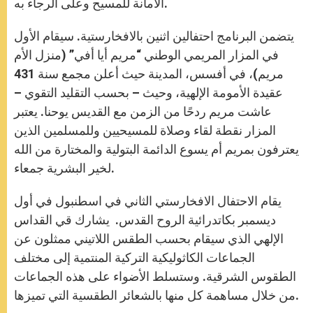
الأمانة للمسيح وعلى الرجاء به.
يتضمن البرنامج احتفالين اثنين بالافخارستية. سيقام الأول
في المزار المريمي الوطني “مريم أيا أفي” (منزل الأم
مريم)، في أفسس، المدينة حيث أعلن مجمع سنة 431
عقيدة الأمومة الإلهية، وحيث – بحسب التقليد التقوي –
عاشت مريم ردحًا من الزمن مع القديس يوحنا. يعتبر
المزار نقطة لقاء وصلاة للمسيحيين وللمسلمين الذين
يعترفون بمريم أم يسوع الدائمة البتولية والمختارة من الله
لخير البشرية جمعاء.
يقام الاحتفال الافخارستي الثاني في اسطنبول في أول
ديسمبر بكاتدرائية الروح القدس. يشارك قي القداس
الإلهي الذي سيقام بحسب الطقس اللاتيني ممثلون عن
الجماعات الكاثوليكية التركية المنتمية إلى مختلف
الطقوس الشرقية. وستسلط الأضواء على هذه الجماعات
من خلال مساهمة كل منها بالشعائر الطقسية التي تميزها.