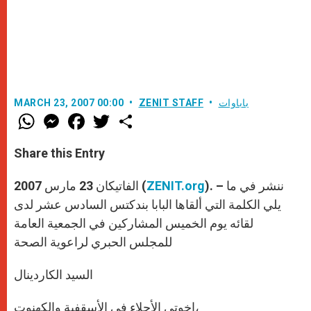
باباوات
ZENIT STAFF
MARCH 23, 2007 00:00
W
M
F
T
S
h
e
a
w
h
a
s
c
i
a
t
s
e
t
r
Share this Entry
s
e
b
t
e
A
n
o
e
p
g
o
r
). – ننشر في ما
ZENIT.org
الفاتيكان 23 مارس 2007 (
p
e
k
r
يلي الكلمة التي ألقاها البابا بندكتس السادس عشر لدى
لقائه يوم الخميس المشاركين في الجمعية العامة
للمجلس الحبري لراعوية الصحة
السيد الكاردينال
إخوتي الأجلاء في الأسقفية والكهنوت،