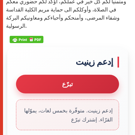
ومتمنياً لكم كلّ خير في عملكم، أؤكد لكم حضوري معكم
في الصلاة، وأوكلكم الى حماية مريم الكلية القداسة
وشفاء المرضى، وأمنحكم وأحباءكم ومعاونيكم البركة
الرسولية.
إدعم زينيت
تبرّع
إدعم زينيت. متوفّرة بخمس لغات، يموّلها
القرّاء. إشترك تبرّع