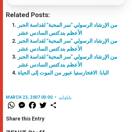
Related Posts:
من الإرشاد الرسولي "سر المحبة" لقداسة الحبر
الأعظم بندكتس السادس عشر
من الإرشاد الرسولي "سر المحبة" لقداسة الحبر
الأعظم بندكتس السادس عشر
من الإرشاد الرسولي "سر المحبة" لقداسة الحبر
الأعظم بندكتس السادس عشر
البابا: الافخارستيا عبور من الموت إلى الحياة
باباوات
MARCH 23, 2007 00:00
W
M
F
T
S
h
e
a
w
h
a
s
c
i
a
t
s
e
t
r
Share this Entry
s
e
b
t
e
A
n
o
e
p
g
o
r