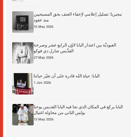
نيجيريا: تضليل إعلامي لإخفاء العنف بحق المسيحيين
منذ عقود
15 May 2026
العبوديَّة بين اعتذار البابا لاوُن الرابع عشر وصرخة
القدِّيس شارل دي فوكو
27 May 2026
البابا: حياة الله قادرة على أن تغيّر حياتنا
1 Jun 2026
البابا يركع في المكان الذي نجا فيه البابا القديس يوحنا
بولس الثاني من محاولة اغتيال
13 May 2026