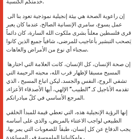
خدمتكم الكنسية.
إن راعوية الصحة هي بيئة إنجيلية نموذجية تعود بنا الى
عمل يسوع، سامري الإنسانية الصالح. عندما كان يعبر
قرى فلسطين معلناً بشرى ملكوت الله السارة، كان دائماً
يَصحب التبشير بأعاجيب للمرضى، شافياً جميع الذين كانوا
سجناء أي نوع من الأمراض والعاهات.
إن صحة الإنسان، كل الإنسان، كانت العلامة التي اختارها
المسيح مسبقا لإظهار قرب الله، محبته الرحيمة التي
تشفي الروح، النفس والجسد. ليكن اتباع المسيح ، الذي
تقدمه الأناجيل كـ “الطبيب” الإلهي، أيها الأصدقاء الأعزاء،
المرجع الأساسي في كلّ مبادراتكم.
إنها الرؤية الإنجيلية هذه، التي تعطي قيمة للمبدأ الخلقي
الطبيعي لواجب الاعتناء بالمريض، والذي على أساسه
يجب الدفاع عن كل إنسان، طبقاً للصعوبات التي يمر بها،
وإمكانياتنا الملموسة في المساعدة.