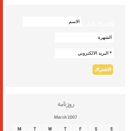
للاشتراك بالنشرة
روزنامة
March 2007
M
T
W
T
F
S
S