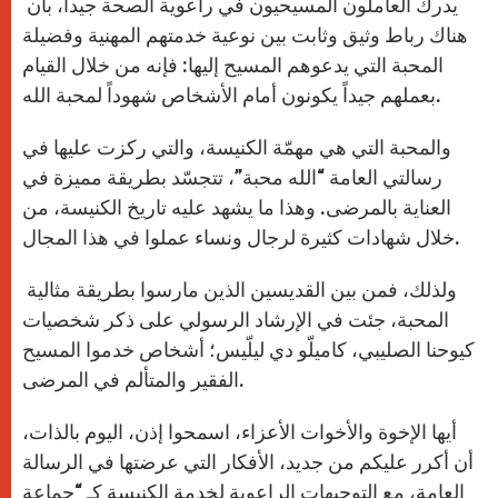
يدرك العاملون المسيحيون في راعوية الصحة جيداً، بأن
هناك رباط وثيق وثابت بين نوعية خدمتهم المهنية وفضيلة
المحبة التي يدعوهم المسيح إليها: فإنه من خلال القيام
بعملهم جيداً يكونون أمام الأشخاص شهوداً لمحبة الله.
والمحبة التي هي مهمّة الكنيسة، والتي ركزت عليها في
رسالتي العامة “الله محبة”، تتجسّد بطريقة مميزة في
العناية بالمرضى. وهذا ما يشهد عليه تاريخ الكنيسة، من
خلال شهادات كثيرة لرجال ونساء عملوا في هذا المجال.
ولذلك، فمن بين القديسين الذين مارسوا بطريقة مثالية
المحبة، جئت في الإرشاد الرسولي على ذكر شخصيات
كيوحنا الصليبي، كاميلّو دي ليلّيس؛ أشخاص خدموا المسيح
الفقير والمتألم في المرضى.
أيها الإخوة والأخوات الأعزاء، اسمحوا إذن، اليوم بالذات،
أن أكرر عليكم من جديد، الأفكار التي عرضتها في الرسالة
العامة، مع التوجيهات الراعوية لخدمة الكنيسة كـ “جماعة