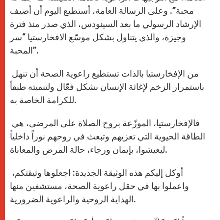
محبة”. وعلى الرسالة العامة، أستطيع اليوم أن أضيف
الإرشاد الرسولي ما بعد السينودس، الذي صدر منذ فترة
وجيزة، والذي يتناول بشكل موسّع الافخارستيا “سر
المحبة”.
من الإفخارستيا بالذات تستطيع راعوية الصحة أن تنهل
باستمرار الزخم لإغاثة الإنسان بشكل فعّال ولتنميته طبقاً
للكرامة الخاصة به.
فالإفخارستيا، الموزّعة بروح الصلاة على المرضى، هي
الطاقة الحيوية التي تعزيهم وتبعث في روحهم نوراً داخلياً
ليعيشوا، بإيمان ورجاء، حالة المرض والمعاناة.
أوكل إليكم هذه الوثيقة الجديدة: اجعلوها وثيقتكم،
واعملوا بها في حقل راعوية الصحة، مستشفين منها
الهداية الروحية والراعوية الضرورية.