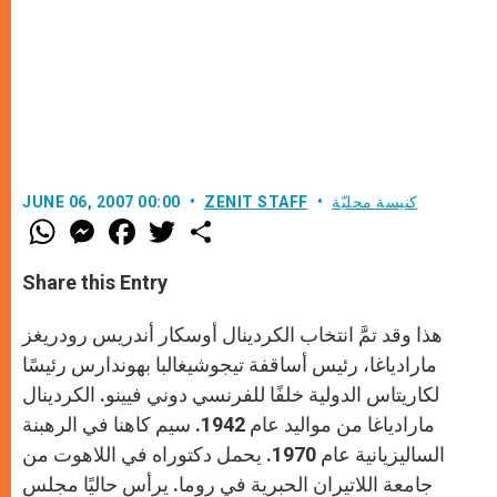
كنيسة محليّة
ZENIT STAFF
JUNE 06, 2007 00:00
W
M
F
T
S
h
e
a
w
h
a
s
c
i
a
t
s
e
t
r
Share this Entry
s
e
b
t
e
A
n
o
e
p
g
o
r
هذا وقد تمَّ انتخاب الكردينال أوسكار أندريس رودريغز
p
e
k
r
مارادياغا، رئيس أساقفة تيجوشيغالبا بهوندارس رئيسًا
لكاريتاس الدولية خلفًا للفرنسي دوني فيينو. الكردينال
مارادياغا من مواليد عام 1942. سيم كاهنا في الرهبنة
الساليزيانية عام 1970. يحمل دكتوراه في اللاهوت من
جامعة اللاتيران الحبرية في روما. يرأس حاليًا مجلس