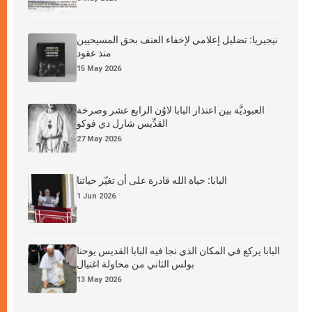
نيجيريا: تضليل إعلامي لإخفاء العنف بحق المسيحيين
منذ عقود
15 May 2026
العبوديَّة بين اعتذار البابا لاوُن الرابع عشر وصرخة
القدِّيس شارل دي فوكو
27 May 2026
البابا: حياة الله قادرة على أن تغيّر حياتنا
1 Jun 2026
البابا يركع في المكان الذي نجا فيه البابا القديس يوحنا
بولس الثاني من محاولة اغتيال
13 May 2026