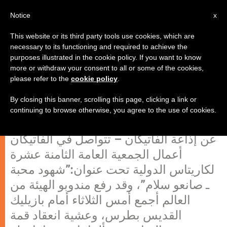
AR
Notice
x
This website or its third party tools use cookies, which are
necessary to its functioning and required to achieve the
purposes illustrated in the cookie policy. If you want to know
الكردينال مارادياغا رئيسًا جديدا
more or withdraw your consent to all or some of the cookies,
please refer to the
cookie policy
.
لكاريتاس الدولية
By closing this banner, scrolling this page, clicking a link or
continuing to browse otherwise, you agree to the use of cookies.
الفاتيكان، 6 يونيو 2007 (zenit.org). –
عن إذاعة الفاتيكان – تتواصل في الفاتيكان
أعمال الجمعية العامة الثامنة عشرة
لكاريتاس الدولية تحت عنوان:”شهود محبة
ـ صانعو سلام”، وقد رفع مندوبو الهيئة من
العالم أجمع أمس الثلاثاء أمام بازيليك
القديس بطرس، وعشية انعقاد قمة