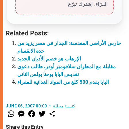
القرّاء. إشترك تبرّع
Related Posts:
حارس الأراضي المقدسة: الجدار في مصر يزيد من
حدة الانقسام
الإرهاب هو خصم الأديان الجديد
مقابلة مع المطران سلافومير أودر، طالب دعوى
تقديس البابا يوحنا بولس الثاني
البابا يقدم 500 كلغ من المواد الغذائية للفقراء
كنيسة محليّة
JUNE 06, 2007 00:00
W
M
F
T
S
h
e
a
w
h
a
s
c
i
a
t
s
e
t
r
Share this Entry