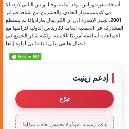
أساقفة هوندوراس، وقد أعلنه يوحنا بولس الثاني كردينالا
في كونسيستوار الحادي والعشرين من شباط فبراير
2001. تجدر الإشارة إلى أن الكردينال مارادياغا لم يستطع
المشاركة في الجمعية العامة لكاريتاس الدولية لتزامنها مع
اجتماعات أساقفة أمريكا اللاتينية، ولكنه شكر الجميع في
اتصال هاتفي على الثقةِ التي أولوه إياها
إدعم زينيت
تبرّع
إدعم زينيت. متوفّرة بخمس لغات، يموّلها