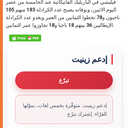
فيليشي في البازيليك الفاتيكانية عند الخامسة من عصر
اليوم الاثنين. وبوفاته يصبح عدد الكرادلة 183 منهم 105
ناخبون و78 تخطوا الثمانين من العمر ويغدو عدد الكرادلة
الإيطاليين 36 بينهم 18 ناخبا و18 تجاوزوا عمر الثمانين.
إدعم زينيت
تبرّع
إدعم زينيت. متوفّرة بخمس لغات، يموّلها
القرّاء. إشترك تبرّع