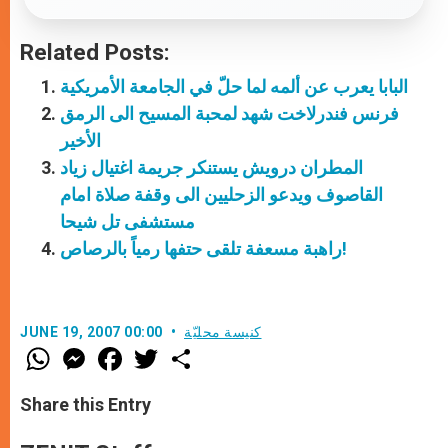
Related Posts:
البابا يعرب عن ألمه لما حلّ في الجامعة الأمريكية
فرنس فندرلاخت شهد لمحبة المسيح الى الرمق
الأخير
المطران درويش يستنكر جريمة اغتيال زياد
القاصوف ويدعو الزحليين الى وقفة صلاة امام
مستشفى تل شيحا
راهبة مسعفة تلقى حتفها رمياً بالرصاص!
كنيسة محليّة
JUNE 19, 2007 00:00
W
M
F
T
S
h
e
a
w
h
a
s
c
i
a
t
s
e
t
r
Share this Entry
s
e
b
t
e
A
n
o
e
p
g
o
r