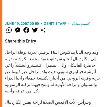
كنيسة محليّة
ZENIT STAFF
JUNE 19, 2007 00:00
W
M
F
T
S
h
e
a
w
h
a
s
c
i
a
t
s
e
t
r
Share this Entry
s
e
b
t
e
A
n
o
e
p
g
o
r
وقد وجه البابا بندكتوس الـ16 برقيتي تعزية بوفاة الراحل
p
e
k
r
إلى الكاردينال أنجلو سودانو عميد مجمع الكرادلة بدولة
حاضرة الفاتيكان وإلى المطران فينشنزو أبيتشلاّ راعي
أبرشية فيلليتري سينيي حيث ولد الراحل عبر فيهما عن
حزنه وقربه الروحي من أحبار الكنيسة جمعاء راجيا العزاء
والسلوان والراحة الأبدية له ومنح فيهما بركته الرسولية
لكل من عرفه وأحبه.
ويترأس الأب الأقدس الصلاة لراحة نفس الكاردينال