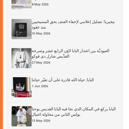
8 May 2026
نيجيريا: تضليل إعلامي لإخفاء العنف بحق المسيحيين
منذ عقود
15 May 2026
العبوديَّة بين اعتذار البابا لاوُن الرابع عشر وصرخة
القدِّيس شارل دي فوكو
27 May 2026
البابا: حياة الله قادرة على أن تغيّر حياتنا
1 Jun 2026
البابا يركع في المكان الذي نجا فيه البابا القديس يوحنا
بولس الثاني من محاولة اغتيال
13 May 2026