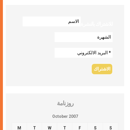
للاشتراك بالنشرة
روزنامة
October 2007
M
T
W
T
F
S
S