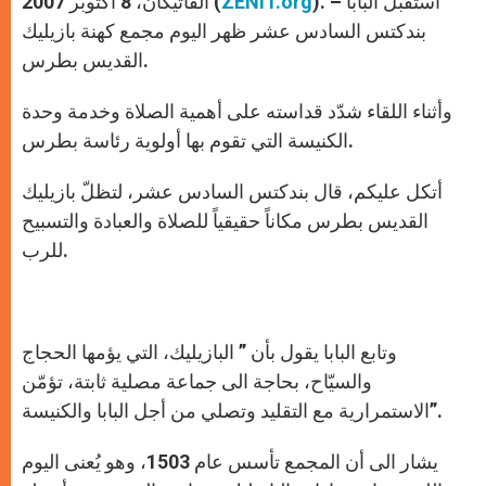
). – استقبل البابا
ZENIT.org
الفاتيكان، 8 أكتوبر 2007 (
p
e
k
r
بندكتس السادس عشر ظهر اليوم مجمع كهنة بازيليك
القديس بطرس.
وأثناء اللقاء شدّد قداسته على أهمية الصلاة وخدمة وحدة
الكنيسة التي تقوم بها أولوية رئاسة بطرس.
أتكل عليكم، قال بندكتس السادس عشر، لتظلّ بازيليك
القديس بطرس مكاناً حقيقياً للصلاة والعبادة والتسبيح
للرب.
وتابع البابا يقول بأن ” البازيليك، التي يؤمها الحجاج
والسيّاح، بحاجة الى جماعة مصلية ثابتة، تؤمّن
الاستمرارية مع التقليد وتصلي من أجل البابا والكنيسة”.
يشار الى أن المجمع تأسس عام 1503، وهو يُعنى اليوم