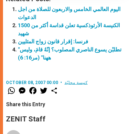
اليوم العالمي الخامس والاربعون للصلاة من اجل
الدعوات
الكنيسة الأرثوذكسية تعلن قداسة أكثر من 1500
شهيد
فرنسا: إقرار قانون زواج المثليين
"تطلبْن يسوع الناصري المصلوب؟ إنّهُ قامَ، وليس
ههنا" (مر16: 6)
كنيسة محليّة
OCTOBER 08, 2007 00:00
W
M
F
T
S
h
e
a
w
h
a
s
c
i
a
t
s
e
t
r
Share this Entry
s
e
b
t
e
A
n
o
e
p
g
o
r
ZENIT Staff
p
e
k
r