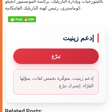
بالليتورجيات وبإدارة البازيليك، برئاسة المونسنيور أنجيلو
كوماستري، رئيس كهنة البازيليك الفاتيكانية.
إدعم زينيت
تبرّع
إدعم زينيت. متوفّرة بخمس لغات، يموّلها
القرّاء. إشترك تبرّع
Related Posts: