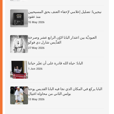
نيجيريا: تضليل إعلامي لإخفاء العنف بحق المسيحيين
منذ عقود
15 May 2026
العبوديَّة بين اعتذار البابا لاوُن الرابع عشر وصرخة
القدِّيس شارل دي فوكو
27 May 2026
البابا: حياة الله قادرة على أن تغيّر حياتنا
1 Jun 2026
البابا يركع في المكان الذي نجا فيه البابا القديس يوحنا
بولس الثاني من محاولة اغتيال
13 May 2026