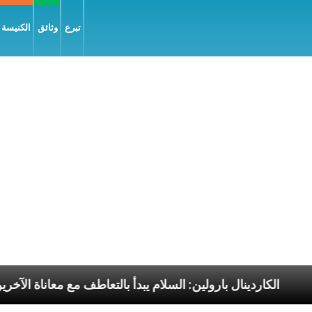
تبرع
وثائق
الكنيسة و
لرسوليّة
الكاردينال بارولين: السلام يبدأ بالتعاطف مع م