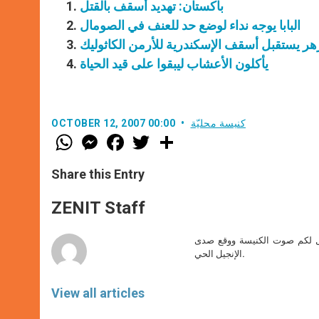
باكستان: تهديد أسقف بالقتل
البابا يوجه نداء لوضع حد للعنف في الصومال
هر يستقبل أسقف الإسكندرية للأرمن الكاثوليك
يأكلون الأعشاب ليبقوا على قيد الحياة
كنيسة محليّة
OCTOBER 12, 2007 00:00
W
M
F
T
S
h
e
a
w
h
a
s
c
i
a
t
s
e
t
r
Share this Entry
s
e
b
t
e
A
n
o
e
p
g
o
r
ZENIT Staff
p
e
k
r
صل لكم صوت الكنيسة ووقع صدى
الإنجيل الحي.
View all articles