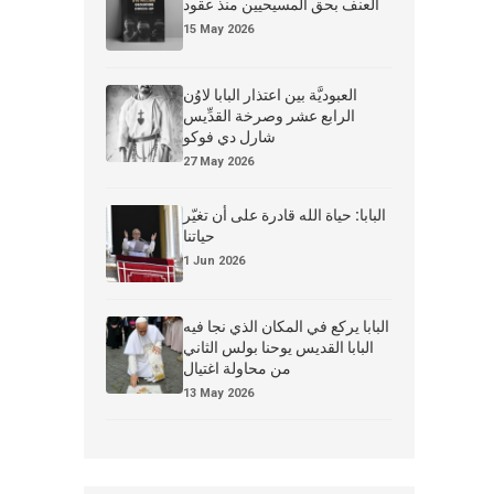
العنف بحق المسيحيين منذ عقود
15 May 2026
العبوديَّة بين اعتذار البابا لاوُن
الرابع عشر وصرخة القدِّيس
شارل دي فوكو
27 May 2026
البابا: حياة الله قادرة على أن تغيّر
حياتنا
1 Jun 2026
البابا يركع في المكان الذي نجا فيه
البابا القديس يوحنا بولس الثاني
من محاولة اغتيال
13 May 2026