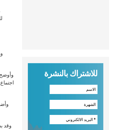
و
لل
للاشتراك بالنشرة
وأوضح ا
اجتماع 
وأضاف
وقد بد