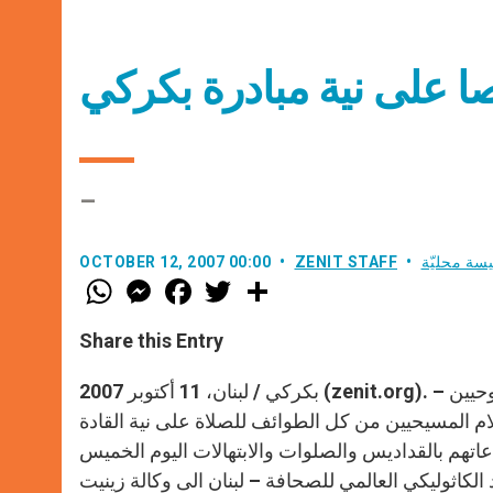
 على نية مبادرة بكركي
–
يسة محليّة
ZENIT STAFF
OCTOBER 12, 2007 00:00
W
M
F
T
S
h
e
a
w
h
a
s
c
i
a
t
s
e
t
r
Share this Entry
s
e
b
t
e
A
n
o
e
p
g
o
r
بكركي / لبنان، 11 أكتوبر 2007 (zenit.org). – تلبية لنداء البطريرك الماروني مار نصرالله بطرس صفير والقادة الروحيين
p
e
k
 المسيحيين من كل الطوائف للصلاة على نية القادة
r
تهم بالقداديس والصلوات والابتهالات اليوم الخميس