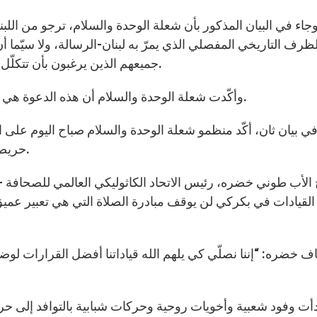
جاء في البيان المذكور بأن شعلة الوحدة والسلام، ترجو من اللبنا
ظرف التاريخي المفصلي الذي يمرّ به لبنان-الرسالة، ولا سيّما 
جميعهم الذين يرغبون بأن تتكلّل هذه الاجتماعات بالنجاح لما فيه خير المسيحيين ولبنان.
وأكّدت شعلة الوحدة والسلام أن هذه الدعوة هي محض وطنية ولا تسمح بتسييسها مهما كانت الظروف.
حريصا ابتداءً من صباح اليوم من أجل مواكبة مبادرة بكركي.
لأب طوني خضره، رئيس الاتحاد الكاثوليكي العالمي للصحافة – ل
القيادات في بكركي لن يوقف مبادرة الصلاة التي هي تعبير عم
 خضره: “إننا نصلّي كي يلهم الله قياداتنا أفضل القرارات لوضع
أت وفود شعبية وأخويات روحية وحركات شبابية بالتوافد إلى حر