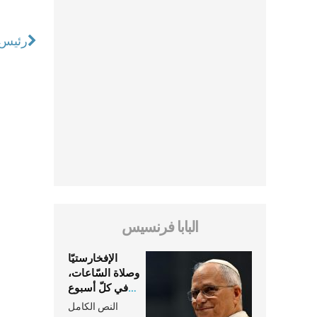
رئيس ا
البابا فرنسيس
الإفخارستيّا
وصلاة السّاعات،
في كلّ أسبوع
وكلّ يوم، هما
النص الكامل