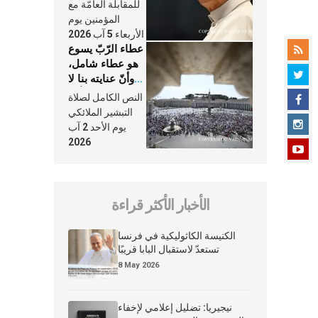
النَّفَس في حياة
للمقابلة العامّة مع
الكنيسة
المؤمنين يوم
الأربعاء 5 آب 2026
عطاء الرّبّ يسوع
هو عطاء شامل،
وأنّ عنايته بنا لا
تغيب عنّا أبدًا
النص الكامل لصلاة
التبشير الملائكي
يوم الأحد 2 آب
2026
الأخبار الأكثر قراءة
الكنيسة الكاثوليكية في فرنسا
تستعدّ لاستقبال البابا قريبًا
8 May 2026
نيجيريا: تضليل إعلامي لإخفاء