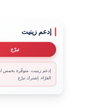
إدعم زينيت
تبرّع
إدعم زينيت. متوفّرة بخمس لغا
القرّاء. إشترك تبرّع