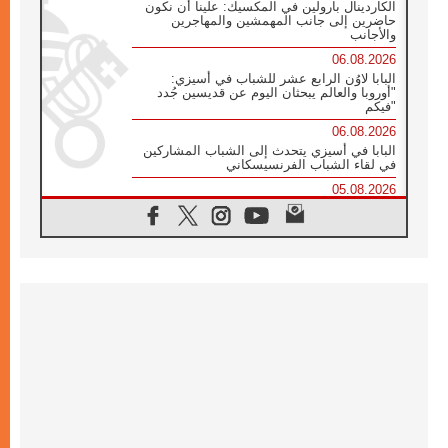
الكاردينال بارولين في المكسيك: علينا أن نكون
حاضرين إلى جانب المهمشين والمهاجرين
والأجانب
06.08.2026
البابا لاوُن الرابع عشر للشباب في أسيزي:
"أوروبا والعالم يبحثان اليوم عن قديسين جُدد
فيكم"
06.08.2026
البابا في أسيزي يتحدث إلى الشباب المشاركين
في لقاء الشباب الفرنسيسكاني
05.08.2026
في مقابلته العامة مع المؤمنين البابا لاوُن الرابع
عشر يواصل الحديث عن الدستور في الليتورجيا
المقدسة مسلطا الضوء على صلاة الكنيسة
05.08.2026
البابا لاوُن الرابع عشر يزور في تشرين الثاني
٢٠٢٦ أوروغواي والأرجنتين وبيرو
05.08.2026
خمسون عاما على استشهاد الأسقف الأرجنتيني
الطوباوي إنريكي أنجيليلي
05.08.2026
البابا لفرسان كولومبوس: هناك حاجة ماسة إلى
أنبياء تناغم يسعون إلى بناء الجسور
04.08.2026