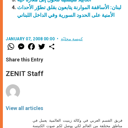
لبنان: الأساقفة الموارنة يتابعون بقلق تطوّر الأحداث
الأمنية على الحدود السورية وفي الداخل اللبناني
كنيسة محليّة
JANUARY 07, 2008 00:00
W
M
F
T
S
h
e
a
w
h
a
s
c
i
a
t
s
e
t
r
Share this Entry
s
e
b
t
e
A
n
o
e
p
g
o
r
ZENIT Staff
p
e
k
r
View all articles
فريق القسم العربي في وكالة زينيت العالمية يعمل في
مناطق مختلفة من العالم لكي يوصل لكم صوت الكنيسة