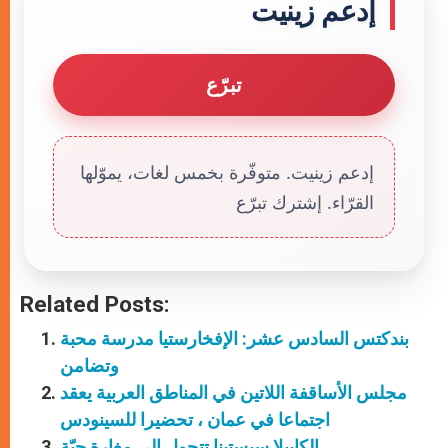
إدعم زينيت
تبرّع
إدعم زينيت. متوفّرة بخمس لغات، يموّلها
القرّاء. إشترك تبرّع
Related Posts:
بندكتس السادس عشر: الإفخارستيا مدرسة محبة
وتضامن
مجلس الأساقفة اللاتين في المناطق العربية يعقد
اجتماعا في عمان ، تحضيرا للسينودس
الكابيلا سيستينا تتحول إلى مغارة حيّة