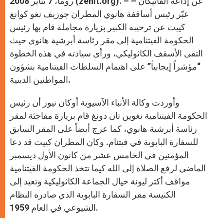
روما، 7 يناير 2008 (zenit.org). – عن إذاعة الفاتيكان –
p
e
k
r
عبّر رئيس أساقفة هانوي المطران جوزيف نغو كوانغ
كييت عن ترحيبه الكبير بزيارة مجاملة قام بها رئيس
الحكومة الفيتنامية إلى مقر رئاسة أبرشية هانوي حيث
التقى الأسقف الكاثوليكي، ورأى سيادته في هذه الخطوة
“مؤشراً إيجابياً” على اهتمام السلطات الفيتنامية بشؤون
المواطنين الدينية.
وأوردت وكالة الأنباء الآسيوية أوكان نيوز أن رئيس
الحكومة الفيتنامية نغوين تان دونغ قام بزيارة مفاجئة لمقر
رئاسة أبرشية هانوي، كما عرج أيضاً على المقر السابق
للسفارة البابوية في فيتنام. وكان المطران كييت قد دعا
المؤمنين في الخامس عشر من كانون الأول ديسمبر
الماضي لرفع الصلاة إلى الله كيما تتخذ الحكومة الفيتنامية
مواقف أكثر ليونة حيال الجماعة الكاثوليكية وتعيد إلى
الكنيسة مقر السفارة البابوية الذي صادره النظام
الشيوعي في العام 1959.