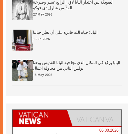
العبوديَّة بين اعتذار البابا لاوُن الرابع عشر وصرخة
القدِّيس شارل دي فوكو
27 May 2026
البابا: حياة الله قادرة على أن تغيّر حياتنا
1 Jun 2026
البابا يركع في المكان الذي نجا فيه البابا القديس يوحنا
بولس الثاني من محاولة اغتيال
13 May 2026
06.08.2026