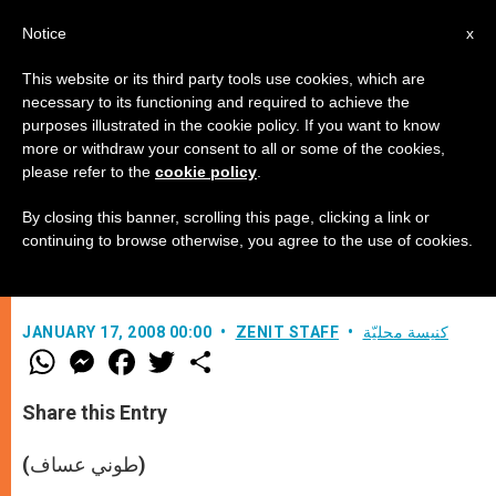
AR
Notice
x
This website or its third party tools use cookies, which are
necessary to its functioning and required to achieve the
purposes illustrated in the cookie policy. If you want to know
الكاردينال رويني يدعو روما الى
more or withdraw your consent to all or some of the cookies,
please refer to the
cookie policy
.
الالتفاف حول راعيها
By closing this banner, scrolling this page, clicking a link or
continuing to browse otherwise, you agree to the use of cookies.
–
كنيسة محليّة
ZENIT STAFF
JANUARY 17, 2008 00:00
W
M
F
T
S
h
e
a
w
h
a
s
c
i
a
t
s
e
t
r
Share this Entry
s
e
b
t
e
A
n
o
e
p
g
o
r
(طوني عساف)
p
e
k
r