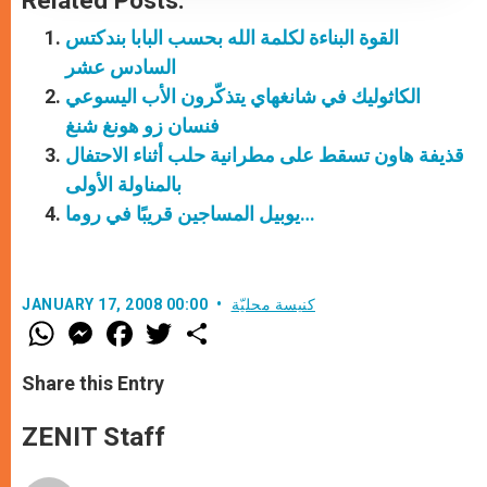
Related Posts:
القوة البناءة لكلمة الله بحسب البابا بندكتس
السادس عشر
الكاثوليك في شانغهاي يتذكّرون الأب اليسوعي
فنسان زو هونغ شنغ
قذيفة هاون تسقط على مطرانية حلب أثناء الاحتفال
بالمناولة الأولى
يوبيل المساجين قريبًا في روما…
كنيسة محليّة
JANUARY 17, 2008 00:00
W
M
F
T
S
h
e
a
w
h
a
s
c
i
a
t
s
e
t
r
Share this Entry
s
e
b
t
e
A
n
o
e
p
g
o
r
ZENIT Staff
p
e
k
r