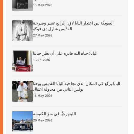
15 May 2026
العبوديَّة بين اعتذار البابا لاوُن الرابع عشر وصرخة
القدِّيس شارل دي فوكو
27 May 2026
البابا: حياة الله قادرة على أن تغيّر حياتنا
1 Jun 2026
البابا يركع في المكان الذي نجا فيه البابا القديس يوحنا
بولس الثاني من محاولة اغتيال
13 May 2026
الليتورجيَّا في سرّ الكنيسة
20 May 2026