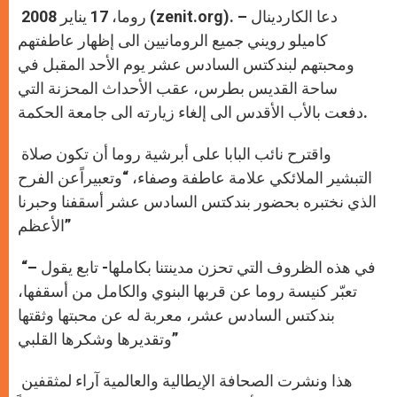
روما، 17 يناير 2008 (zenit.org). – دعا الكاردينال
كاميلو رويني جميع الرومانيين الى إظهار عاطفتهم
ومحبتهم لبندكتس السادس عشر يوم الأحد المقبل في
ساحة القديس بطرس، عقب الأحداث المحزنة التي
دفعت بالأب الأقدس الى إلغاء زيارته الى جامعة الحكمة.
واقترح نائب البابا على أبرشية روما أن تكون صلاة
التبشير الملائكي علامة عاطفة وصفاء، “وتعبيراًعن الفرح
الذي نختبره بحضور بندكتس السادس عشر أسقفنا وحبرنا
الأعظم”
“في هذه الظروف التي تحزن مدينتنا بكاملها- تابع يقول –
تعبّر كنيسة روما عن قربها البنوي والكامل من أسقفها،
بندكتس السادس عشر، معربة له عن محبتها وثقتها
وتقديرها وشكرها القلبي”
هذا ونشرت الصحافة الإيطالية والعالمية آراء لمثقفين