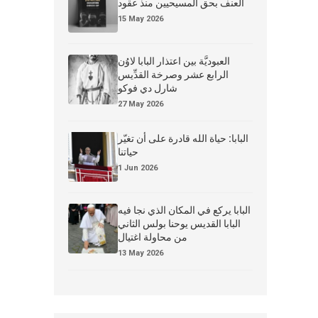
العنف بحق المسيحيين منذ عقود
15 May 2026
العبوديَّة بين اعتذار البابا لاوُن
الرابع عشر وصرخة القدِّيس
شارل دي فوكو
27 May 2026
البابا: حياة الله قادرة على أن تغيّر
حياتنا
1 Jun 2026
البابا يركع في المكان الذي نجا فيه
البابا القديس يوحنا بولس الثاني
من محاولة اغتيال
13 May 2026