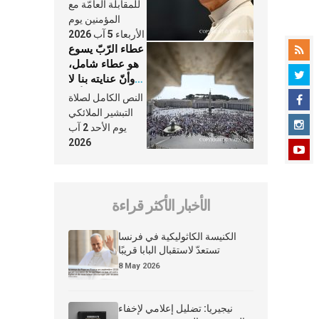
النَّفَس في حياة
للمقابلة العامّة مع
الكنيسة
المؤمنين يوم
الأربعاء 5 آب 2026
عطاء الرّبّ يسوع
هو عطاء شامل،
وأنّ عنايته بنا لا
تغيب عنّا أبدًا
النص الكامل لصلاة
التبشير الملائكي
يوم الأحد 2 آب
2026
الأخبار الأكثر قراءة
الكنيسة الكاثوليكية في فرنسا
تستعدّ لاستقبال البابا قريبًا
8 May 2026
نيجيريا: تضليل إعلامي لإخفاء