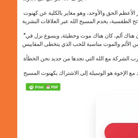
تابع الكاردينال: “تكشف لنا الرسالة إلى العبرانيين أن المسيح هو الحبر الأعظم الحق والأوحد، وهو مغاير بالكلية عن كهنوت
“لقد كان موقف يسوع الوسيط موقف قبول كامل للتعاضد البشري. كان هناك ألم. كان هناك موت وخطيئة. ويسوع نزل في