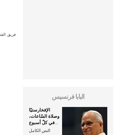
فريق القس
البابا فرنسيس
الإفخارستيّا
وصلاة السّاعات،
في كلّ أسبوع
وكلّ يوم، هما
النص الكامل