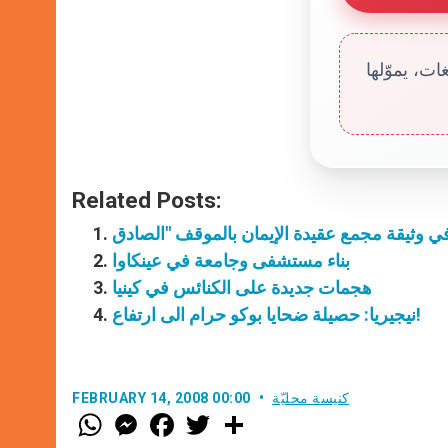
ت، يموّلها
Related Posts:
بناء مستشفى وجامعة في عينكاوا
هجمات جديدة على الكنائس في كينيا
نيجيريا: حصيلة ضحايا بوكو حرام الى ارتفاع!
كنيسة محليّة
FEBRUARY 14, 2008 00:00
W
M
F
T
S
h
e
a
w
h