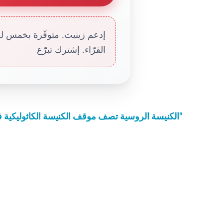
إدعم زينيت. متوفّرة بخمس لغا
القرّاء. إشترك تبرّع
الكنيسة الروسية تصف موقف الكنيسة الكاثوليكية في وثيقة مجمع عقيدة الإيمان بالموقف "الصادق"