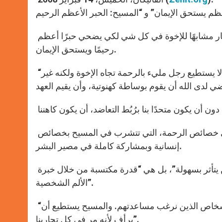
وسلط الكاردينال الفرنسي الضوء في تأمله الأول على أن يسوع صار مشابهًا للإخوة في كل شي لكي يضحي حبرًا أعظم
رحيمًا ويستحق الإيمان.
“على هاتين الصفتين أن تتواجدا سوية لكي تشكلا شخصية الكاهن. لا يستطيع رجل مليء بالرحمة تجاه الإخوة ولكنه غير
أما في التأمل الثاني، “المسيح: الحبر الأعظم الرحيم”، توقف فانوا على خصائص الرحمة، التي تتشرب في المسيح بخصائص
إنسانية وبمشاركة كاملة في مصير البشر.
وأوضح فانوا أن هذه الرحمة ليست “الحساسية السطحية الزائدة لمن يتأثر بسهولة”، بل هي “قدرة مكتسبة من خلال خبرة
الألم الشخصية”.
“يجب أن نعبر في سبيل التجارب عينها، وفي الآلام عينها التي يعيشها الأشخاص الذين نرغب مساعدتهم. والمسيح يستطيع أن
يرأف لأنه مر في كل تجاربنا”.