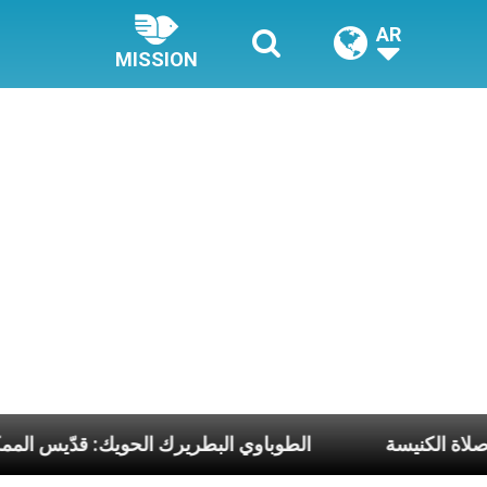
AR
MISSION
الطوباوي البطريرك الحويك: