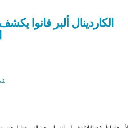
الكاردينال ألبر فانوا يكش
ا
كني
). – 