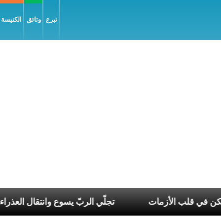
تبرع
وثائق
الكنيسة و
 قدّيس الممكن في قلب الأزمات
تجلّي الربّ يسوع وان