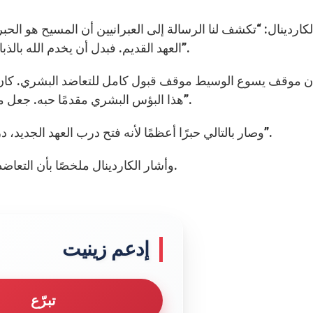
العهد القديم. فبدل أن يخدم الله بالذبائح الطقسية، يخدم المسيح الله عبر العلاقات البشرية”.
هذا البؤس البشري مقدمًا حبه. جعل من الألم والموت مناسبة للحب الذي يتخطى المقاييس”.
وصار بالتالي حبرًا أعظمًا لأنه فتح درب العهد الجديد، درب الشركة مع الله التي نجدها من جديد نحن الخطأة”.
وأشار الكاردينال ملخصًا بأن التعاضد مع الإخوة هو الوسيلة إلى الاشتراك بكهنوت المسيح.
إدعم زينيت
تبرّع