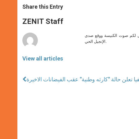
a
s
c
i
a
t
s
e
t
r
Share this Entry
s
e
b
t
e
A
n
o
e
p
g
o
r
ZENIT Staff
p
e
k
r
صل لكم صوت الكنيسة ووقع صدى
الإنجيل الحي.
View all articles
فيا تعلن حالة "كارثه وطنية" عقب الفيضانات الاخيرة