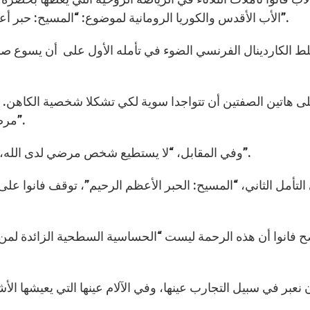
الأب الأقدس والكوريا الرومانية لموضوع: “المسيح: حبر أعظم يستحق الإيمان” و “المسيح: الحبر الأعظم الرحيم”.
مرضي لدى الله أن يقوم بوساطة كهنوتية، وأن يقيم العهد”.
وفي المقابل، “لا يستطيع شخص مرضي لدى الله، دون أن يكون متحدًا بنا برُبُط التعاضد، أن يكون كاهننا”.