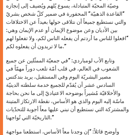
وصيّة المحبّة المتبادلة، يسوع يُلهم ويُضيف إلى إنجازه
“القاعدة الذهبيّة” المحفورة في ضمير كلّ شخص بشريّ
والتي نستطيع جميعاً أن نتلاقى حولها بعيداً عن الاختلافات
بين الأديان وعن موضوع الإيمان أو عدم الإيمان وهي:
“افعلوا للناس ما أردتم أن يفعله الناس لكم، ولا تفعلوا لهم
ما لا تريدون أن يفعلوه لكم.”
وتابع الأب لومباردي: “في جمعيّة الممثّلين عن جميع
الشعوب في العالم، في قلب أمّة تلعب دوراً مهمّاً في
مصير البشريّة اليوم وفي المستقبل، يريد بندكتس
السادس عشر أن يُقدّم للجميع خدمة سلطته الدينيّة
والأخلاقيّة مُشيراً بوضوحه الاعتياديّ إلى ما نحن بحاجة
ماسّة إليه اليوم والذي هو الأساس، نقطة الارتكاز المتينة
والمشتركة التي نستطيع أن نبني عليها معاً أجوبة للتحدّيات
التاريخيّة التي تُواجهنا.”
وأوضح قائلاً: “إن وجدنا معاً الأساس، استطعنا مواجهة