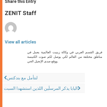
Share this Entry
s
e
b
t
e
A
n
o
e
p
g
o
r
ZENIT Staff
p
e
k
r
View all articles
فريق القسم العربي في وكالة زينيت العالمية يعمل في
مناطق مختلفة من العالم لكي يوصل لكم صوت الكنيسة
ووقع صدى الإنجيل الحي.
لنتأمل مع بندكتس
البابا يذكر المرسلَين اللذين استشهدا السبت