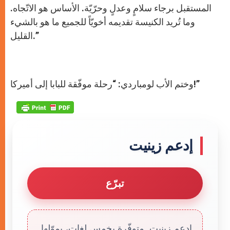
المستقبل برجاء سلامٍ وعدلٍ وحرّيّة. الأساس هو الاتّجاه.
وما تُريد الكنيسة تقديمه أخويّاً للجميع ما هو بالشيء
القليل.”
وختم الأب لومباردي: “رحلة موفّقة للبابا إلى أميركا!”
إدعم زينيت
تبرّع
إدعم زينيت. متوفّرة بخمس لغات، يموّلها