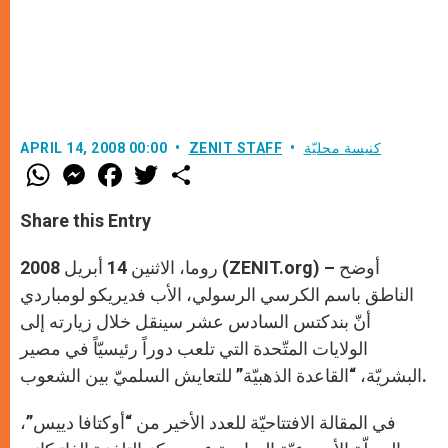
كنيسة محليّة
ZENIT STAFF
APRIL 14, 2008 00:00
W
M
F
T
S
h
e
a
w
h
a
s
c
i
a
t
s
e
t
r
Share this Entry
s
e
b
t
e
A
n
o
e
p
g
o
r
روما، الاثنين 14 أبريل 2008 (ZENIT.org) – أوضح
p
e
k
r
الناطق باسم الكرسي الرسولي، الأب فديريكو لومباردي
أنّ بندكتس السادس عشر سينقل خلال زيارته إلى
الولايات المتّحدة التي تلعب دوراً رئيسيّاً في مصير
البشريّة، “القاعدة الذهبيّة” للتعايش السلميّ بين الشعوب.
في المقالة الافتتاحيّة للعدد الأخير من “أوكتافا دييس”،