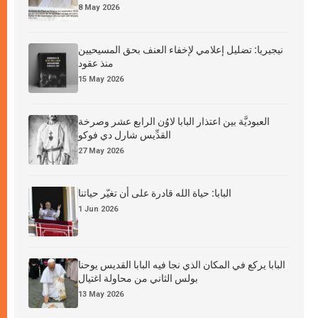
8 May 2026
نيجيريا: تضليل إعلامي لإخفاء العنف بحق المسيحيين
منذ عقود
15 May 2026
العبوديَّة بين اعتذار البابا لاوُن الرابع عشر وصرخة
القدِّيس شارل دي فوكو
27 May 2026
البابا: حياة الله قادرة على أن تغيّر حياتنا
1 Jun 2026
البابا يركع في المكان الذي نجا فيه البابا القديس يوحنا
بولس الثاني من محاولة اغتيال
13 May 2026