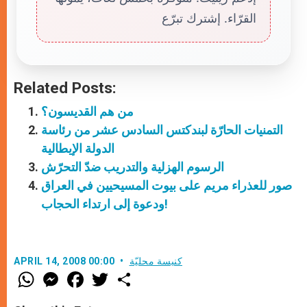
القرّاء. إشترك تبرّع
Related Posts:
من هم القديسون؟
التمنيات الحارّة لبندكتس السادس عشر من رئاسة
الدولة الإيطالية
الرسوم الهزلية والتدريب ضدّ التحرّش
صور للعذراء مريم على بيوت المسيحيين في العراق
ودعوة إلى ارتداء الحجاب!
كنيسة محليّة
APRIL 14, 2008 00:00
W
M
F
T
S
h
e
a
w
h
a
s
c
i
a
t
s
e
t
r