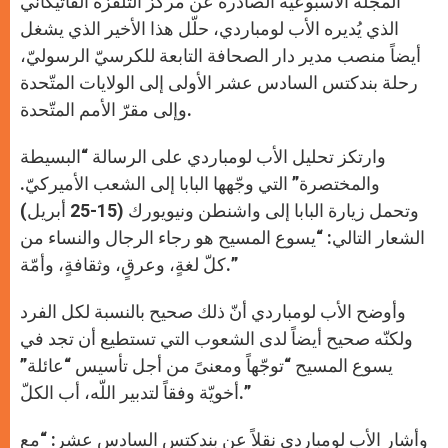
المجلّة الأسبوعيّة الصادرة عن مركز التلفزة الفاتيكاني
الذي يُديره الأب لومباردي، حلّل هذا الأخير الذي يشغل
أيضاً منصب مدير دار الصحافة التابعة للكرسيّ الرسوليّ،
رحلة بندكتس السادس عشر الأولى إلى الولايات المتّحدة
وإلى مقرّ الأمم المتّحدة.
وارتكز تحليل الأب لومباردي على الرسالة “البسيطة
والمختصرة” التي وجّهها البابا إلى الشعب الأميركيّ.
وتحمل زيارة البابا إلى واشنطن ونيويورك (15-25 أبريل)
الشعار التالي: “يسوع المسيح هو رجاء الرجال والنساء من
كلّ لغةٍ، وعرقٍ، وثقافةٍ، وأمّة.”
وأوضح الأب لومباردي أنّ ذلك صحيح بالنسبة لكل الفرد
ولكنّه صحيح أيضاً لدى الشعوب التي تستطيع أن تجد في
يسوع المسيح “توجّهاً ومعنىً من أجل تأسيس “عائلة”
أخويّة وفقاً لتدبير اللّه، أب الكلّ.”
وأشار الأب لومباردي نقلاً عن بندكتس السادس عشر: “مع