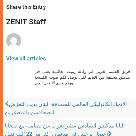
a
s
c
i
a
t
s
e
t
r
Share this Entry
s
e
b
t
e
A
n
o
e
p
g
o
r
ZENIT Staff
p
e
k
r
View all articles
فريق القسم العربي في وكالة زينيت العالمية يعمل في
مناطق مختلفة من العالم لكي يوصل لكم صوت الكنيسة
ووقع صدى الإنجيل الحي.
الاتحاد الكاثوليكي العالمي للصحافة- لبنان يدين التعرّض
للصحافيين والمصوّرين
البابا بندكتس السادس عشر يعرب عن تضامنه مع ضحايا
إعصار نرجس في ميانمار. أكثر من 22 ألف قتيل