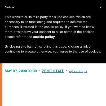
AR
Notice
x
This website or its third party tools use cookies, which are
necessary to its functioning and required to achieve the
purposes illustrated in the cookie policy. If you want to know
البطريرك غريغوريوس الثالث لحام
more or withdraw your consent to all or some of the cookies,
please refer to the
cookie policy
.
يبدأ زيارة رسمية إلى الفاتيكان
By closing this banner, scrolling this page, clicking a link or
continuing to browse otherwise, you agree to the use of cookies.
–
كنيسة محليّة
ZENIT STAFF
MAY 07, 2008 00:00