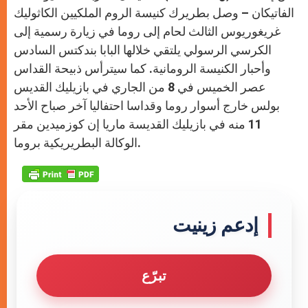
p
e
k
r
الفاتيكان – وصل بطريرك كنيسة الروم الملكيين الكاثوليك
غريغوريوس الثالث لحام إلى روما في زيارة رسمية إلى
الكرسي الرسولي يلتقي خلالها البابا بندكتس السادس
وأحبار الكنيسة الرومانية. كما سيترأس ذبيحة القداس
عصر الخميس في 8 من الجاري في بازيليك القديس
بولس خارج أسوار روما وقداسا احتفاليا آخر صباح الأحد
11 منه في بازيليك القديسة ماريا إن كوزميدين مقر
الوكالة البطريريكية بروما.
إدعم زينيت
تبرّع