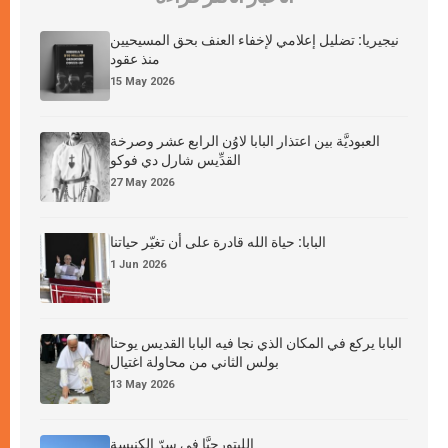
نيجيريا: تضليل إعلامي لإخفاء العنف بحق المسيحيين
منذ عقود
15 May 2026
العبوديَّة بين اعتذار البابا لاوُن الرابع عشر وصرخة
القدِّيس شارل دي فوكو
27 May 2026
البابا: حياة الله قادرة على أن تغيّر حياتنا
1 Jun 2026
البابا يركع في المكان الذي نجا فيه البابا القديس يوحنا
بولس الثاني من محاولة اغتيال
13 May 2026
الليتورجيَّا في سرّ الكنيسة