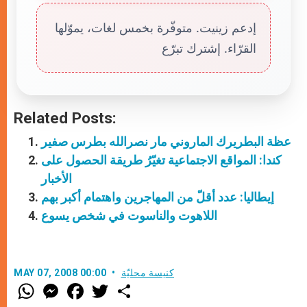
إدعم زينيت. متوفّرة بخمس لغات، يموّلها
القرّاء. إشترك تبرّع
Related Posts:
عظة البطريرك الماروني مار نصرالله بطرس صفير
كندا: المواقع الاجتماعية تغيّرُ طريقة الحصول على
الأخبار
إيطاليا: عدد أقلّ من المهاجرين واهتمام أكبر بهم
اللاهوت والناسوت في شخص يسوع
كنيسة محليّة
MAY 07, 2008 00:00
W
M
F
T
S
h
e
a
w
h