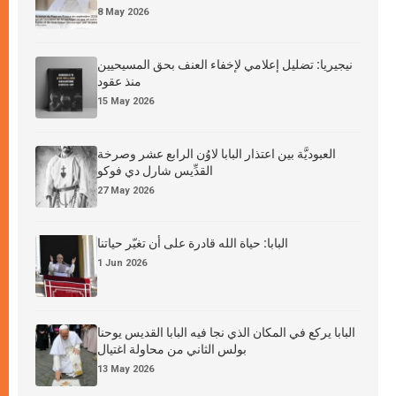
8 May 2026
نيجيريا: تضليل إعلامي لإخفاء العنف بحق المسيحيين
منذ عقود
15 May 2026
العبوديَّة بين اعتذار البابا لاوُن الرابع عشر وصرخة
القدِّيس شارل دي فوكو
27 May 2026
البابا: حياة الله قادرة على أن تغيّر حياتنا
1 Jun 2026
البابا يركع في المكان الذي نجا فيه البابا القديس يوحنا
بولس الثاني من محاولة اغتيال
13 May 2026