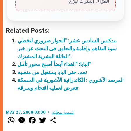
القرّاء. إشترك تبرّع
Related Posts:
بندكتس السادس عشر: "الحوار ضروري لتخطي
سوء التفاهم وإقامة والتعاون في البحث عن خير
العائلة البشرية المشترك".
البابا: "الغذاء أيضاً أصبح محور تأمل"
نعم، حتى البابا يستقيل من منصبه
المرصد الآشوري : الكاتدرائية الآشورية في الحسكة
تتعرض لعملية اقتحام وسرقة
كنيسة محليّة
MAY 27, 2008 00:00
W
M
F
T
S
h
e
a
w
h
a
s
c
i
a