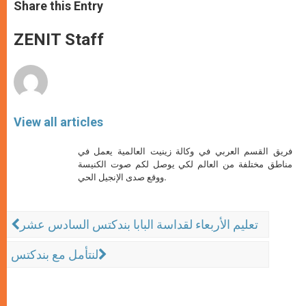
t
s
e
t
r
Share this Entry
s
e
b
t
e
A
n
o
e
p
g
o
r
ZENIT Staff
p
e
k
r
View all articles
فريق القسم العربي في وكالة زينيت العالمية يعمل في
مناطق مختلفة من العالم لكي يوصل لكم صوت الكنيسة
ووقع صدى الإنجيل الحي.
تعليم الأربعاء لقداسة البابا بندكتس السادس عشر
لنتأمل مع بندكتس