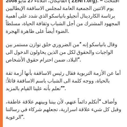
الفاتيكان، الثلاثاء 27 مايو 2008 ( ZENIT.org). – افتتحت
p
e
k
r
يوم الاثنين الجمعية العامة لمجلس الاساقفة الإيطاليين
برئاسة الكاردينال أنجيلو بانياسكو الذي شدد على أهمية
المجهود المشترك من أجل الشباب وثقافة الحياة، مسلطاً
الضوء أيضاً على ظاهرة الهجرة.
وقال بانياسكو إنه “من الضروري خلق توازن مستمر بين
الواجبات والحقوق لكل من الذين يحاولون الدخول الى
البلاد، ضمن احترام حقوق الأشخاص”.
أما عن الأزمة التربوية فقال رئيس الاساقفة بأنها أزمة ثقة
بالحياة، ووجه كلمة الى الشباب باسم الاساقفة قائلاً:
“نعلم بأنه علينا القيام بالمزيد”.
وأضاف “أتكلم دائماً عنهم، لأن بيننا وبينهم علاقة عاطفة،
وقبل كل شيء علاقة اسرارية، تجعلهم شركاء في رسالتنا
الرعوية”.